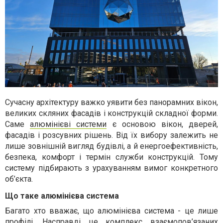
Сучасну архітектуру важко уявити без панорамних вікон,
великих скляних фасадів і конструкцій складної форми.
Саме
алюмінієві системи
є основою вікон, дверей,
фасадів і розсувних рішень. Від їх вибору залежить не
лише зовнішній вигляд будівлі, а й енергоефективність,
безпека, комфорт і термін служби конструкцій. Тому
систему підбирають з урахуванням вимог конкретного
об’єкта.
Що таке алюмінієва система
Багато хто вважає, що алюмінієва система - це лише
профілі. Насправді це комплекс взаємопов’язаних