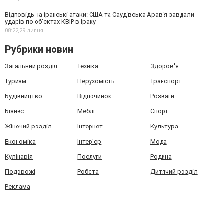
Відповідь на іранські атаки: США та Саудівська Аравія завдали
ударів по об'єктах КВІР в Іраку
08:22,
29 липня
Рубрики новин
Загальний розділ
Техніка
Здоров'я
Туризм
Нерухомість
Транспорт
Будівництво
Відпочинок
Розваги
Бізнес
Меблі
Спорт
Жіночий розділ
Інтернет
Культура
Економіка
Інтер'єр
Мода
Кулінарія
Послуги
Родина
Подорожі
Робота
Дитячий розділ
Реклама