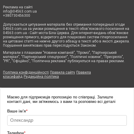
Реклама на сайті
info@04563.com.ua
+380730456300
Допускається цитування матеріалів без отримання попередньої згоди
04563.com.ua за умови розміщення в тексті обов'язкового посилання на
04563.com.ua - Сайт міста Біла Церква. Для інтернет-видань обов'язкове
розміщення прямого, відкритого для пошукових систем гіперпосилання
на цитовані статті не нижче другого абзацу в тексті або в якості джерела.
Порушення виняткових прав переслідується Законом.
Матеріали з плашками "Новини компаній", "Промо", "Партнерський
матеріал", "Партнерський спецпроєкт", "Політичні новини", "Пресреліз",
"PR", "Офіційно", "Політична реклама" публікуються на правах реклами.
Політика конфіденційності
Правила сайту
Правила
класифайд
Редакційна політика
Маємо для підприємців пропозицію по співпраці. Залиште
контакті дані, ми зв'яжемось з вами та розповімо всі деталі
Ваше ім'я
*
Телефон
*