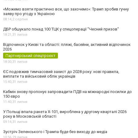
«Можемо взяти практично все, що захочемо»: Трамп зробив гучну
заяву про угоду з Україною
08:14,
2 серпня
ДБР обшукало понад 100 ТЦК у спецоперації "Чесний призов"
18:21,
31 липня
Відпочинок у Києві та області: пляжі, басейни, активний відпочинок
2026
Партнерський спецпроєкт
18:00,
31 липня
ЄС подовжив тимчасовий захист до 2028 року: нові правила,
виплати та військовий облік українців
15:40,
31 липня
Кабмін знову пропонує запровадити ПДВ на міжнародні посилки до
150 євро
11:40,
31 липня
У Польщі впала ракета Х-101, вироблена у другому кварталі 2026
року в Московській області
09:14,
31 липня
Зустріч Зеленського і Трампа буде без виходу до медіа
10:56,
29 липня