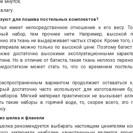
е мнутся;
влагу.
ьзуют для пошива постельных комплектов?
лья имеет непосредственное отношение к его весу. То
ный набор, тем прочнее нити. Например, высокой п
енно эта ткань не выдерживает частых стирок. Кроме того,
материала можно только по высокой цене. Поэтому батис
акже достаточно высокими эксплуатационными характ
тина. Но в отличие от батиста, такая ткань неплохо перен
недостатком может стать то, что со временем постел
аспространенным вариантом продолжает оставаться х
орый достаточно часто используют для изготовления б
наборов. Мягкий материал практически не вызывает алл
ть такие наборы в горячей воде, то, скорее всего, это 
су.
из шелка и фланели
шелка рекомендуется выбирать настоящим ценителям ко
того материала наиболее качественным является япон