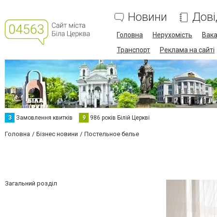
Новини
Дові
Головна
Нерухомість
Вака
Транспорт
Реклама на сайті
З
Замовлення квитків
9
986 років Білій Церкві
Головна
Бізнес новини
Постельное белье
Загальний розділ