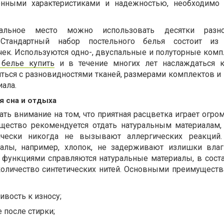
онными характеристиками и надежностью, необходимо 
альное место можно использовать десятки разно
Стандартный набор постельного белья состоит из 
чек. Используются одно-, двуспальные и полуторные комп
 белье купить
и в течение многих лет наслаждаться к
ться с разновидностями тканей, размерами комплектов и
ала.
я сна и отдыха
ть внимание на том, что приятная расцветка играет огро
щество рекомендуется отдать натуральным материалам,
чески никогда не вызывают аллергических реакций.
иалы, например, хлопок, не задерживают излишки влаг
 функциями справляются натуральные материалы, в сост
количество синтетических нитей. Основными преимуществ
вость к износу;
 после стирки;