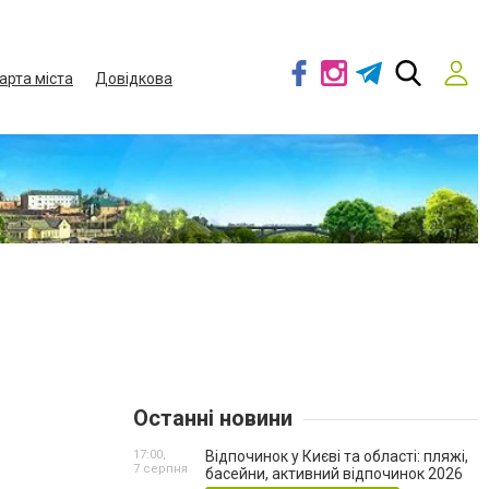
арта міста
Довідкова
Останні новини
17:00,
Відпочинок у Києві та області: пляжі,
7 серпня
басейни, активний відпочинок 2026