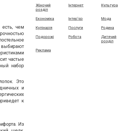
Жіночий
Інтернет
Культура
розділ
Економіка
Інтер'єр
Мода
 есть, чем
Кулінарія
Послуги
Родина
рочностью
Подорожі
Робота
Дитячий
 постельное
розділ
т выбирают
Реклама
еристиками
осит частые
ьный набор
лопок. Это
удничных и
ергических
приведет к
мфорта. Из
ский шелк,