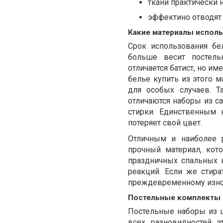
ткани практически н
эффектино отводят 
Какие материалы испол
Срок использования бе
больше весит постель
отличается батист, но им
белье купить из этого 
для особых случаев. Т
отличаются наборы из са
стирки. Единственным 
потеряет свой цвет.
Отличным и наиболее р
прочный материал, кот
праздничных спальных 
реакций. Если же стира
преждевременному изно
Постельные комплекты 
Постельные наборы из 
всех разновидностей э