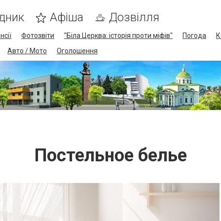
дник
Афіша
Дозвілля
нсії
Фотозвіти
"Біла Церква: історія проти міфів"
Погода
К
Авто / Мото
Оголошення
Постельное белье