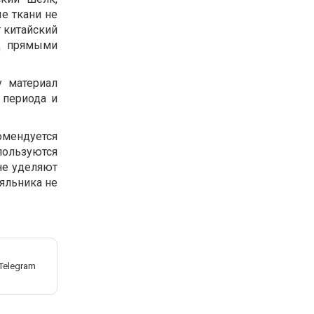
е ткани не
т китайский
од прямыми
у материал
 периода и
омендуется
ользуются
не уделяют
еяльника не