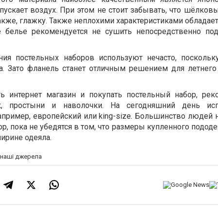
ускает воздух. При этом не стоит забывать, что шёлковы
также, глажку. Также неплохими характеристиками обладае
е белье рекомендуется не сушить непосредственно п
ния постельных наборов используют нечасто, поскольк
а. Зато фланель станет отличным решением для летнего
ь интернет магазин и покупать постельный набор, рек
к, простыни и наволочки. На сегодняшний день исп
апример, европейский или king-size. Большинство людей 
ор, пока не убедятся в том, что размеры купленного подод
ирине одеяла.
а наші джерела