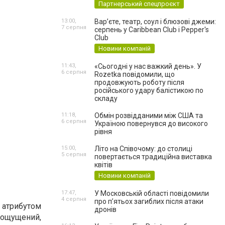
Партнерський спецпроєкт
13:00,
Вар’єте, театр, соул і блюзові джеми:
7 серпня
серпень у Caribbean Club і Pepper's
Club
Новини компаній
11:43,
«Сьогодні у нас важкий день». У
6 серпня
Rozetka повідомили, що
продовжують роботу після
російського удару балістикою по
складу
11:18,
Обмін розвідданими між США та
6 серпня
Україною повернувся до високого
рівня
15:00,
Літо на Співочому: до столиці
5 серпня
повертається традиційна виставка
квітів
Новини компаній
17:47,
У Московській області повідомили
4 серпня
про п’ятьох загиблих після атаки
атрибутом
дронів
 ощущений,