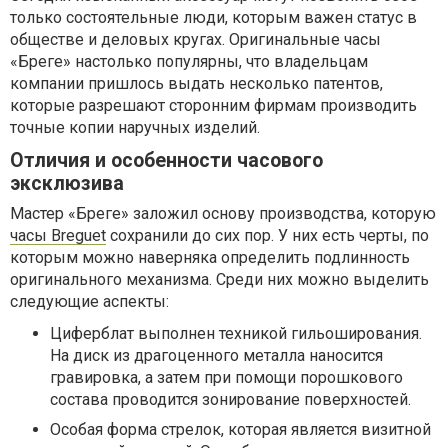
только состоятельные люди, которым важен статус в
обществе и деловых кругах. Оригинальные часы
«Бреге» настолько популярны, что владельцам
компании пришлось выдать несколько патентов,
которые разрешают сторонним фирмам производить
точные копии наручных изделий.
Отличия и особенности часового
эксклюзива
Мастер «Бреге» заложил основу производства, которую
часы Breguet
сохранили до сих пор. У них есть черты, по
которым можно наверняка определить подлинность
оригинального механизма. Среди них можно выделить
следующие аспекты:
Циферблат выполнен техникой гильоширования.
На диск из драгоценного металла наносится
гравировка, а затем при помощи порошкового
состава проводится зонирование поверхностей.
Особая форма стрелок, которая является визитной