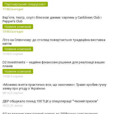
Партнерський спецпроєкт
17:00,
Сьогодні
Вар’єте, театр, соул і блюзові джеми: серпень у Caribbean Club і
Pepper's Club
Новини компаній
13:00,
Сьогодні
Літо на Співочому: до столиці повертається традиційна виставка
квітів
Новини компаній
15:00,
5 серпня
D2 Investments – надійне фінансове рішення для реалізації ваших
планів
Новини компаній
13:00,
3 серпня
«Можемо взяти практично все, що захочемо»: Трамп зробив гучну
заяву про угоду з Україною
08:14,
2 серпня
ДБР обшукало понад 100 ТЦК у спецоперації "Чесний призов"
18:21,
31 липня
ЄС подовжив тимчасовий захист до 2028 року: нові правила,