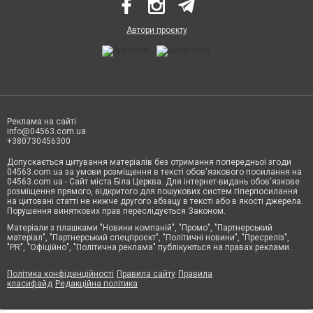
Автори проєкту
Реклама на сайті
info@04563.com.ua
+380730456300
Допускається цитування матеріалів без отримання попередньої згоди
04563.com.ua за умови розміщення в тексті обов'язкового посилання на
04563.com.ua - Сайт міста Біла Церква. Для інтернет-видань обов'язкове
розміщення прямого, відкритого для пошукових систем гіперпосилання
на цитовані статті не нижче другого абзацу в тексті або в якості джерела.
Порушення виняткових прав переслідується Законом.
Матеріали з плашками "Новини компаній", "Промо", "Партнерський
матеріал", "Партнерський спецпроєкт", "Політичні новини", "Пресреліз",
"PR", "Офіційно", "Політична реклама" публікуються на правах реклами.
Політика конфіденційності
Правила сайту
Правила
класифайд
Редакційна політика