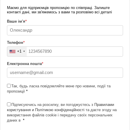
Маємо для підприємців пропозицію по співпраці. Залиште
контакті дані, ми зв'яжемось з вами та розповімо всі деталі
Ваше ім'я
*
Телефон
*
+1
Електронна пошта
*
Так, будь ласка повідомляйте мене про новини, події та
пропозиції
*
Підписуючись на розсилку, ви погоджуєтесь з
Правилами
користування и Політикою конфіденційності
та даєте згоду на
використання файлів cookie і передачу своїх персональних
даних в
*