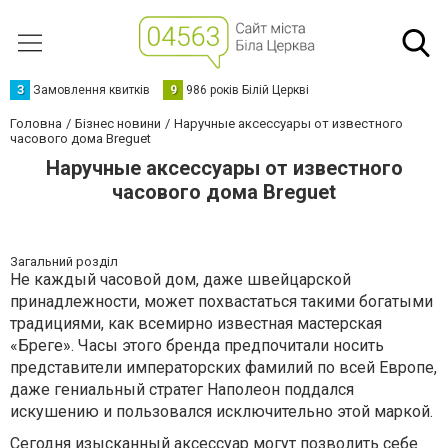
З
Замовлення квитків
9
986 років Білій Церкві
Головна
Бізнес новини
Наручные аксессуары от известного
часового дома Breguet
Наручные аксессуары от известного
часового дома Breguet
Загальний розділ
Не каждый часовой дом, даже швейцарской
принадлежности, может похвастаться такими богатыми
традициями, как всемирно известная мастерская
«Бреге». Часы этого бренда предпочитали носить
представители императорских фамилий по всей Европе,
даже гениальный стратег Наполеон поддался
искушению и пользовался исключительно этой маркой.
Сегодня изысканный аксессуар могут позволить себе