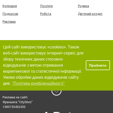
Кулінарія
Послуги
Родина
Подорожі
Робота
Дитячий розділ
Реклама
Цей сайт використовує «cookies». Також
веб-сайт використовує інтернет-сервіс для
збору технічних даних стосовно
відвідувачів з метою отримання
Прийняти
маркетингової та статистичної інформації.
Умови обробки даних відвідувачів сайту
див.
"Політика конфіденційності"
Реклама на сайті
Франшиза "CitySites"
+380730456300