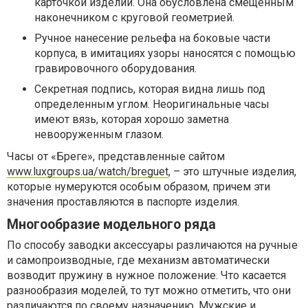
карточкой изделий. Она обусловлена смещенным
наконечником с круговой геометрией.
Ручное нанесение рельефа на боковые части
корпуса, в имитациях узоры наносятся с помощью
гравировочного оборудования.
Секретная подпись, которая видна лишь под
определенным углом. Неоригинальные часы
имеют вязь, которая хорошо заметна
невооруженным глазом.
Часы от «Бреге», представленные сайтом
www.luxgroups.ua/watch/breguet
, – это штучные изделия,
которые нумеруются особым образом, причем эти
значения проставляются в паспорте изделия.
Многообразие модельного ряда
По способу заводки аксессуары различаются на ручные
и самопроизводные, где механизм автоматически
возводит пружину в нужное положение. Что касается
разнообразия моделей, то тут можно отметить, что они
различаются по своему назначению. Мужские и