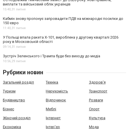
виплати та військовий облік українців
15:40,
31 липня
Кабмін знову пропонує запровадити ПДВ на міжнародні посилки до
150 євро
11:40,
31 липня
У Польщі впала ракета Х-101, вироблена у другому кварталі 2026
року в Московській області
09:14,
31 липня
Зустріч Зеленського і Трампа буде без виходу до медіа
10:56,
29 липня
Рубрики новин
Загальний розділ
Техніка
Здоров'я
Туризм
Нерухомість
Транспорт
Будівництво
Відпочинок
Розваги
Бізнес
Меблі
Спорт
Жіночий розділ
Інтернет
Культура
Економіка
Інтер'єр
Мода