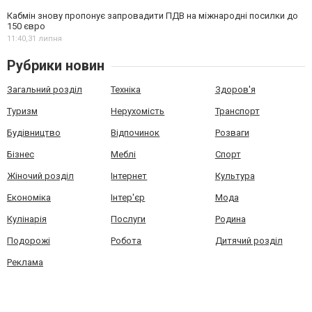
Кабмін знову пропонує запровадити ПДВ на міжнародні посилки до
150 євро
11:40,
31 липня
Рубрики новин
Загальний розділ
Техніка
Здоров'я
Туризм
Нерухомість
Транспорт
Будівництво
Відпочинок
Розваги
Бізнес
Меблі
Спорт
Жіночий розділ
Інтернет
Культура
Економіка
Інтер'єр
Мода
Кулінарія
Послуги
Родина
Подорожі
Робота
Дитячий розділ
Реклама