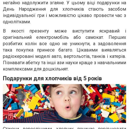
негайно надолужити згаяне. У цьому віці подарунки на
День Народження для хлопчиків стають засобом
індивідуальної гри і можливістю цікаво провести час з
однолітками.
В якості презенту може виступити яскравий і
оригінальний електромобіль або самокат. Перших
розбитих колін все одно не уникнути, а задоволення
така покупка принесе багато. Цікавими виявляться
радіокеровані моделі авто, вертольотів, танків і катерів.
Пізнавати абетку та інші ази науки краще з навчальними
комплексами для дошкільнят.
Подарунки для хлопчиків від 5 років
Стаючи дорослішими, хлопчик починає порівнювати