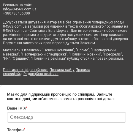
Реклама на сайті
info@04563.com.ua
+380730456300
Допускається цитування матеріалів без отримання попередньої згоди
04563.com.ua за умови розміщення в тексті обов'язкового посилання на
04563.com.ua - Сайт міста Біла Церква. Для інтернет-видань обов'язкове
розміщення прямого, відкритого для пошукових систем гіперпосилання
на цитовані статті не нижче другого абзацу в тексті або в якості джерела.
Порушення виняткових прав переслідується Законом.
Матеріали з плашками "Новини компаній", "Промо", "Партнерський
матеріал", "Партнерський спецпроєкт", "Політичні новини", "Пресреліз",
"PR", "Офіційно", "Політична реклама" публікуються на правах реклами.
Політика конфіденційності
Правила сайту
Правила
класифайд
Редакційна політика
Маємо для підприємців пропозицію по співпраці. Залиште
контакті дані, ми зв'яжемось з вами та розповімо всі деталі
Ваше ім'я
*
Телефон
*