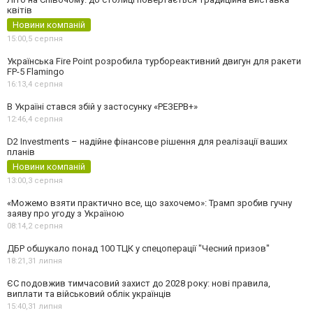
квітів
Новини компаній
15:00,
5 серпня
Українська Fire Point розробила турбореактивний двигун для ракети
FP-5 Flamingo
16:13,
4 серпня
В Україні стався збій у застосунку «РЕЗЕРВ+»
12:46,
4 серпня
D2 Investments – надійне фінансове рішення для реалізації ваших
планів
Новини компаній
13:00,
3 серпня
«Можемо взяти практично все, що захочемо»: Трамп зробив гучну
заяву про угоду з Україною
08:14,
2 серпня
ДБР обшукало понад 100 ТЦК у спецоперації "Чесний призов"
18:21,
31 липня
ЄС подовжив тимчасовий захист до 2028 року: нові правила,
виплати та військовий облік українців
15:40,
31 липня