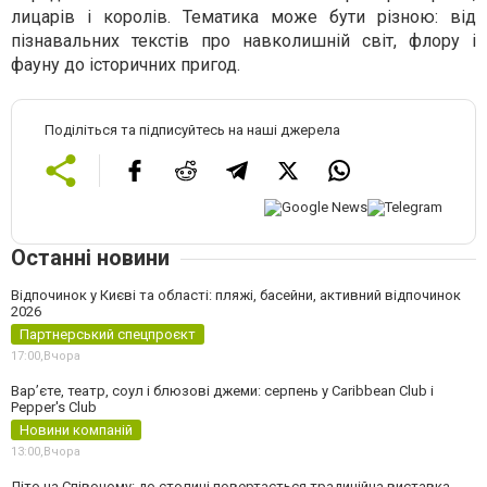
лицарів і королів. Тематика може бути різною: від
пізнавальних текстів про навколишній світ, флору і
фауну до історичних пригод.
Поділіться та підписуйтесь на наші джерела
Останні новини
Відпочинок у Києві та області: пляжі, басейни, активний відпочинок
2026
Партнерський спецпроєкт
17:00,
Вчора
Вар’єте, театр, соул і блюзові джеми: серпень у Caribbean Club і
Pepper's Club
Новини компаній
13:00,
Вчора
Літо на Співочому: до столиці повертається традиційна виставка