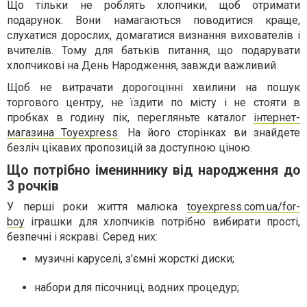
Що тільки не роблять хлопчики, щоб отримати
подарунок. Вони намагаються поводитися краще,
слухатися дорослих, домагатися визнання вихователів і
вчителів. Тому для батьків питання, що подарувати
хлопчикові на День Народження, завжди важливий.
Щоб не витрачати дорогоцінні хвилини на пошук
торгового центру, не їздити по місту і не стояти в
пробках в годину пік, перегляньте каталог
інтернет-
магазина Toyexpress
. На його сторінках ви знайдете
безліч цікавих пропозицій за доступною ціною.
Що потрібно імениннику від народження до
3 рочків
У перші роки життя малюка
toyexpress.com.ua/for-
boy
іграшки для хлопчиків потрібно вибирати прості,
безпечні і яскраві. Серед них:
музичні каруселі, з’ємні жорсткі диски;
набори для пісочниці, водних процедур;