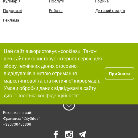
Кулінарія
Послуги
Родина
Подорожі
Робота
Дитячий розділ
Реклама
Цей сайт використовує «cookies». Також
веб-сайт використовує інтернет-сервіс для
збору технічних даних стосовно
відвідувачів з метою отримання
Прийняти
маркетингової та статистичної інформації.
Умови обробки даних відвідувачів сайту
див.
"Політика конфіденційності"
Реклама на сайті
Франшиза "CitySites"
+380730456300