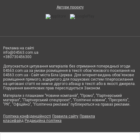
Автори проєкту
Реклама на сайті
info@04563.com.ua
+380730456300
Допускається цитування матеріалів без отримання попередньої згоди
04563.com.ua за умови розміщення в тексті обов'язкового посилання на
04563.com.ua - Сайт міста Біла Церква. Для інтернет-видань обов'язкове
розміщення прямого, відкритого для пошукових систем гіперпосилання
на цитовані статті не нижче другого абзацу в тексті або в якості джерела.
Порушення виняткових прав переслідується Законом.
Матеріали з плашками "Новини компаній", "Промо", "Партнерський
матеріал", "Партнерський спецпроєкт", "Політичні новини", "Пресреліз",
"PR", "Офіційно", "Політична реклама" публікуються на правах реклами.
Політика конфіденційності
Правила сайту
Правила
класифайд
Редакційна політика