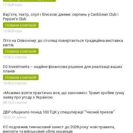
17:00,
Вчора
Вар’єте, театр, соул і блюзові джеми: серпень у Caribbean Club і
Pepper's Club
Новини компаній
13:00,
Вчора
Літо на Співочому: до столиці повертається традиційна виставка
квітів
Новини компаній
15:00,
5 серпня
D2 Investments – надійне фінансове рішення для реалізації ваших
планів
Новини компаній
13:00,
3 серпня
«Можемо взяти практично все, що захочемо»: Трамп зробив гучну
заяву про угоду з Україною
08:14,
2 серпня
ДБР обшукало понад 100 ТЦК у спецоперації "Чесний призов"
18:21,
31 липня
ЄС подовжив тимчасовий захист до 2028 року: нові правила,
виплати та військовий облік українців