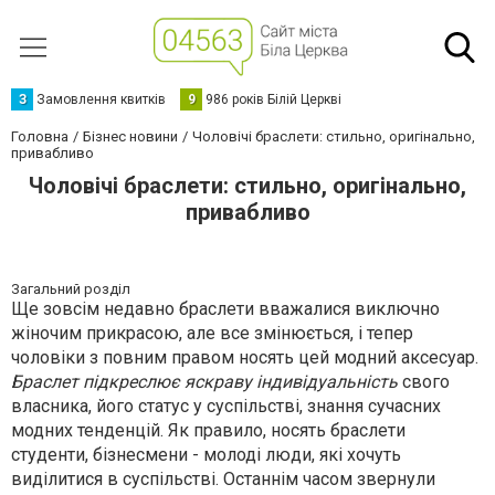
З
Замовлення квитків
9
986 років Білій Церкві
Головна
Бізнес новини
Чоловічі браслети: стильно, оригінально,
привабливо
Чоловічі браслети: стильно, оригінально,
привабливо
Загальний розділ
Ще зовсім недавно браслети вважалися виключно
жіночим прикрасою, але все змінюється, і тепер
чоловіки з повним правом носять цей модний аксесуар.
Браслет підкреслює яскраву індивідуальність
свого
власника, його статус у суспільстві, знання сучасних
модних тенденцій. Як правило, носять браслети
студенти, бізнесмени - молоді люди, які хочуть
виділитися в суспільстві. Останнім часом звернули