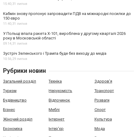
15:40,
31 липня
Кабмін знову пропонує запровадити ПДВ на міжнародні посилки до
150 євро
11:40,
31 липня
У Польщі впала ракета Х-101, вироблена у другому кварталі 2026
року в Московській області
09:14,
31 липня
Зустріч Зеленського і Трампа буде без виходу до медіа
10:56,
29 липня
Рубрики новин
Загальний розділ
Техніка
Здоров'я
Туризм
Нерухомість
Транспорт
Будівництво
Відпочинок
Розваги
Бізнес
Меблі
Спорт
Жіночий розділ
Інтернет
Культура
Економіка
Інтер'єр
Мода