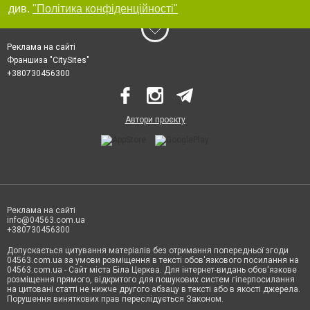
див.
"Політика конфіденційності"
Реклама на сайті
Франшиза "CitySites"
+380730456300
Автори проєкту
Реклама на сайті
info@04563.com.ua
+380730456300
Допускається цитування матеріалів без отримання попередньої згоди
04563.com.ua за умови розміщення в тексті обов'язкового посилання на
04563.com.ua - Сайт міста Біла Церква. Для інтернет-видань обов'язкове
розміщення прямого, відкритого для пошукових систем гіперпосилання
на цитовані статті не нижче другого абзацу в тексті або в якості джерела.
Порушення виняткових прав переслідується Законом.