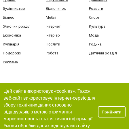
Будівництво
Відпочинок
Розваги
Бізнес
Меблі
Спорт
Жіночий розділ
Інтернет
Культура
Економіка
Інтер'єр
Мода
Кулінарія
Послуги
Родина
Подорожі
Робота
Дитячий розділ
Реклама
Цей сайт використовує «cookies». Також
веб-сайт використовує інтернет-сервіс для
збору технічних даних стосовно
відвідувачів з метою отримання
Прийняти
маркетингової та статистичної інформації.
Умови обробки даних відвідувачів сайту