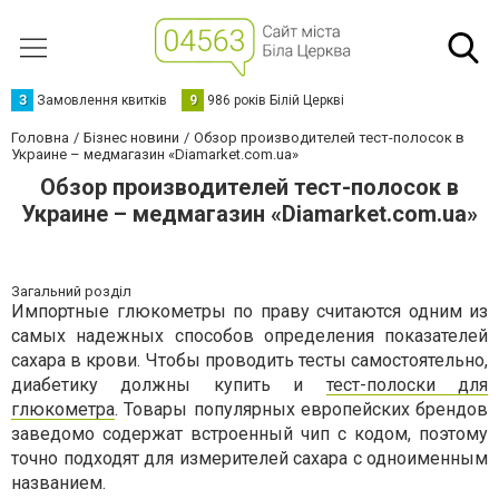
З
Замовлення квитків
9
986 років Білій Церкві
Головна
Бізнес новини
Обзор производителей тест-полосок в
Украине – медмагазин «Diamarket.com.ua»
Обзор производителей тест-полосок в
Украине – медмагазин «Diamarket.com.ua»
Загальний розділ
Импортные глюкометры по праву считаются одним из
самых надежных способов определения показателей
сахара в крови. Чтобы проводить тесты самостоятельно,
диабетику должны купить и
тест-полоски для
глюкометра
. Товары популярных европейских брендов
заведомо содержат встроенный чип с кодом, поэтому
точно подходят для измерителей сахара с одноименным
названием.