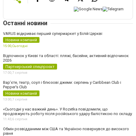
Останні новини
VARUS відкриває перший супермаркет у Білій Церкві
Новини компаній
15:00,
Сьогодні
Відпочинок у Києві та області: пляжі, басейни, активний відпочинок
2026
Партнерський спецпроєкт
17:00,
7 серпня
Вар’єте, театр, соул і блюзові джеми: серпень у Caribbean Club і
Pepper's Club
Новини компаній
13:00,
7 серпня
«Сьогодні у нас важкий день». У Rozetka повідомили, що
продовжують роботу після російського удару балістикою по складу
11:43,
6 серпня
Обмін розвідданими між США та Україною повернувся до високого
рівня