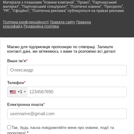
Матеріали з плашками "Новини компаній", "Промо", "Партнерський
матеріал", "Партнерський спецпроєкт", "Політичні новини", "Пресреліз",
"PR", "Офіційно", "Політична реклама" публікуються на правах реклами.
Політика конфіденційності
Правила сайту
Правила
класифайд
Редакційна політика
Маємо для підприємців пропозицію по співпраці. Залиште
контакті дані, ми зв'яжемось з вами та розповімо всі деталі
Ваше ім'я
*
Телефон
*
+1
Електронна пошта
*
Так, будь ласка повідомляйте мене про новини, події та
пропозиції
*