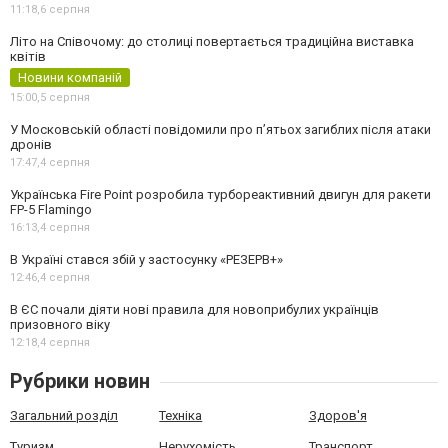
11:18,
6 серпня
Літо на Співочому: до столиці повертається традиційна виставка
квітів
Новини компаній
15:00,
5 серпня
У Московській області повідомили про п’ятьох загиблих після атаки
дронів
17:47,
4 серпня
Українська Fire Point розробила турбореактивний двигун для ракети
FP-5 Flamingo
16:13,
4 серпня
В Україні стався збій у застосунку «РЕЗЕРВ+»
12:46,
4 серпня
В ЄС почали діяти нові правила для новоприбулих українців
призовного віку
12:18,
4 серпня
Рубрики новин
Загальний розділ
Техніка
Здоров'я
Туризм
Нерухомість
Транспорт