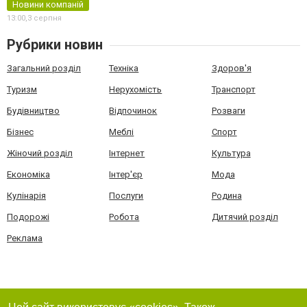
Новини компаній
13:00,
3 серпня
Рубрики новин
Загальний розділ
Техніка
Здоров'я
Туризм
Нерухомість
Транспорт
Будівництво
Відпочинок
Розваги
Бізнес
Меблі
Спорт
Жіночий розділ
Інтернет
Культура
Економіка
Інтер'єр
Мода
Кулінарія
Послуги
Родина
Подорожі
Робота
Дитячий розділ
Реклама