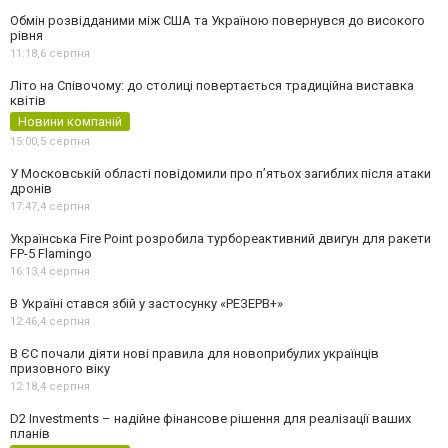
Обмін розвідданими між США та Україною повернувся до високого
рівня
11:18,
6 серпня
Літо на Співочому: до столиці повертається традиційна виставка
квітів
Новини компаній
15:00,
5 серпня
У Московській області повідомили про п’ятьох загиблих після атаки
дронів
17:47,
4 серпня
Українська Fire Point розробила турбореактивний двигун для ракети
FP-5 Flamingo
16:13,
4 серпня
В Україні стався збій у застосунку «РЕЗЕРВ+»
12:46,
4 серпня
В ЄС почали діяти нові правила для новоприбулих українців
призовного віку
12:18,
4 серпня
D2 Investments – надійне фінансове рішення для реалізації ваших
планів