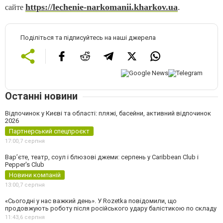
https://lechenie-narkomanii.kharkov.ua
.
сайте
Поділіться та підписуйтесь на наші джерела
Останні новини
Відпочинок у Києві та області: пляжі, басейни, активний відпочинок
2026
Партнерський спецпроєкт
17:00,
7 серпня
Вар’єте, театр, соул і блюзові джеми: серпень у Caribbean Club і
Pepper's Club
Новини компаній
13:00,
7 серпня
«Сьогодні у нас важкий день». У Rozetka повідомили, що
продовжують роботу після російського удару балістикою по складу
11:43,
6 серпня