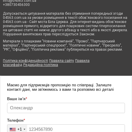
info@04563.com.ua
+380730456300
Допускається цитування матеріалів без отримання попередньої згоди
04563.com.ua за умови розміщення в тексті обов'язкового посилання на
04563.com.ua - Сайт міста Біла Церква. Для інтернет-видань обов'язкове
розміщення прямого, відкритого для пошукових систем гіперпосилання
на цитовані статті не нижче другого абзацу в тексті або в якості джерела.
Порушення виняткових прав переслідується Законом.
Матеріали з плашками "Новини компаній", "Промо", "Партнерський
матеріал", "Партнерський спецпроєкт", "Політичні новини", "Пресреліз",
"PR", "Офіційно", "Політична реклама" публікуються на правах реклами.
Політика конфіденційності
Правила сайту
Правила
класифайд
Редакційна політика
Маємо для підприємців пропозицію по співпраці. Залиште
контакті дані, ми зв'яжемось з вами та розповімо всі деталі
Ваше ім'я
*
Телефон
*
+1