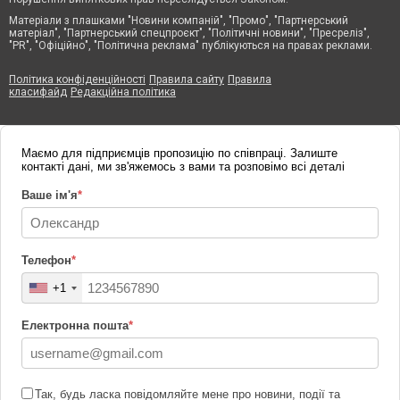
Матеріали з плашками "Новини компаній", "Промо", "Партнерський
матеріал", "Партнерський спецпроєкт", "Політичні новини", "Пресреліз",
"PR", "Офіційно", "Політична реклама" публікуються на правах реклами.
Політика конфіденційності
Правила сайту
Правила
класифайд
Редакційна політика
Маємо для підприємців пропозицію по співпраці. Залиште
контакті дані, ми зв'яжемось з вами та розповімо всі деталі
Ваше ім'я
*
Телефон
*
+1
Електронна пошта
*
Так, будь ласка повідомляйте мене про новини, події та