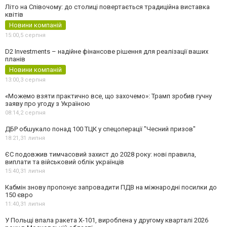
Літо на Співочому: до столиці повертається традиційна виставка
квітів
Новини компаній
15:00,
5 серпня
D2 Investments – надійне фінансове рішення для реалізації ваших
планів
Новини компаній
13:00,
3 серпня
«Можемо взяти практично все, що захочемо»: Трамп зробив гучну
заяву про угоду з Україною
08:14,
2 серпня
ДБР обшукало понад 100 ТЦК у спецоперації "Чесний призов"
18:21,
31 липня
ЄС подовжив тимчасовий захист до 2028 року: нові правила,
виплати та військовий облік українців
15:40,
31 липня
Кабмін знову пропонує запровадити ПДВ на міжнародні посилки до
150 євро
11:40,
31 липня
У Польщі впала ракета Х-101, вироблена у другому кварталі 2026