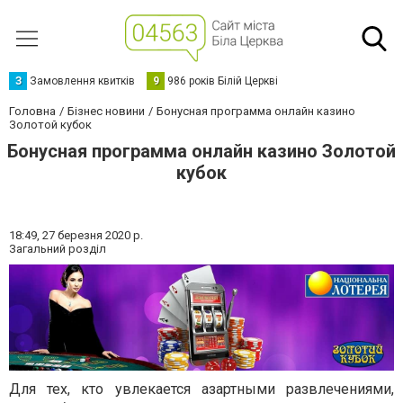
З
Замовлення квитків
9
986 років Білій Церкві
Головна
Бізнес новини
Бонусная программа онлайн казино
Золотой кубок
Бонусная программа онлайн казино Золотой
кубок
18:49,
27 березня 2020 р.
Загальний розділ
Для тех, кто увлекается азартными развлечениями,