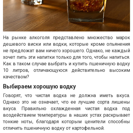
На рынке алкоголя представлено множество марок
дешевого виски или водки, которые кроме опьянения
не предложат вам ничего хорошего. Однако, не каждый
хочет пить эти напитки только для того, чтобы напиться.
Как в таком случае выбрать и купить пшеничную водку
10 литров, отличающуюся действительно высоким
качеством?
Выбираем хорошую водку
Говорят, что чистая водка не должна иметь вкуса.
Однако это не означает, что ее лучшие сорта лишены
вкуса. Правильно охлажденная чистая водка под
воздействием температуры в наших устах раскрывает
тонкие ноты, благодаря которым ценители способны
отличить пшеничную водку от картофельной.