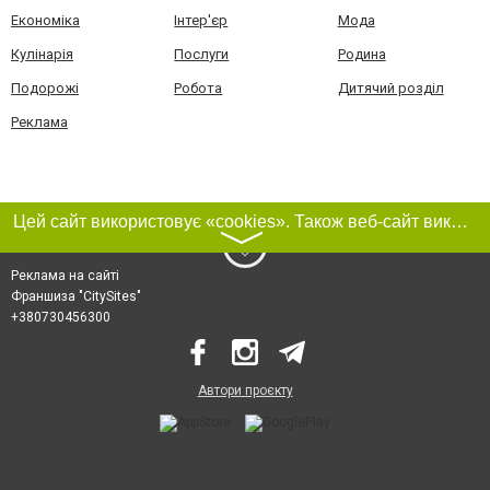
Економіка
Інтер'єр
Мода
Кулінарія
Послуги
Родина
Подорожі
Робота
Дитячий розділ
Реклама
Цей сайт використовує «cookies». Також веб-сайт використовує інтернет-сервіс для збору технічних даних стосовно відвідувачів з метою отримання маркетингової та статистичної інформації. Умови обробки даних відвідувачів сайту див.
〉
Реклама на сайті
Франшиза "CitySites"
+380730456300
Автори проєкту