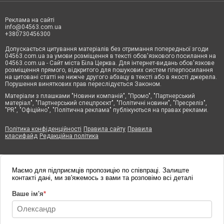
Реклама на сайті
info@04563.com.ua
+380730456300
Допускається цитування матеріалів без отримання попередньої згоди
04563.com.ua за умови розміщення в тексті обов'язкового посилання на
04563.com.ua - Сайт міста Біла Церква. Для інтернет-видань обов'язкове
розміщення прямого, відкритого для пошукових систем гіперпосилання
на цитовані статті не нижче другого абзацу в тексті або в якості джерела.
Порушення виняткових прав переслідується Законом.
Матеріали з плашками "Новини компаній", "Промо", "Партнерський
матеріал", "Партнерський спецпроєкт", "Політичні новини", "Пресреліз",
"PR", "Офіційно", "Політична реклама" публікуються на правах реклами.
Політика конфіденційності
Правила сайту
Правила
класифайд
Редакційна політика
Маємо для підприємців пропозицію по співпраці. Залиште
контакті дані, ми зв'яжемось з вами та розповімо всі деталі
Ваше ім'я
*