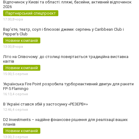
Відпочинок у Києві та області: пляжі, басейни, активний відпочинок
2026
Партнерський спецпроєкт
17:00,
Вчора
Вар’єте, театр, соул і блюзові джеми: серпень у Caribbean Club і
Pepper's Club
Новини компаній
13:00,
Вчора
Літо на Співочому: до столиці повертається традиційна виставка
квітів
Новини компаній
15:00,
5 серпня
Українська Fire Point розробила турбореактивний двигун для ракети
FP-5 Flamingo
16:13,
4 серпня
В Україні стався збій у застосунку «РЕЗЕРВ+»
12:46,
4 серпня
D2 Investments – надійне фінансове рішення для реалізації ваших
планів
Новини компаній
13:00,
3 серпня