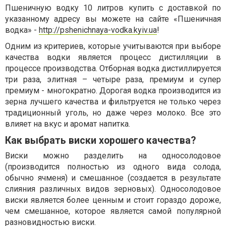
Пшеничную водку 10 литров купить с доставкой по
указанному адресу вы можете на сайте «Пшеничная
водка» -
http://pshenichnaya-vodka.kyiv.ua
!
Одним из критериев, которые учитываются при выборе
качества водки является процесс дистилляции в
процессе производства. Отборная водка дистиллируется
три раза, элитная – четыре раза, премиум и супер
премиум - многократно. Дорогая водка производится из
зерна лучшего качества и фильтруется не только через
традиционный уголь, но даже через молоко. Все это
влияет на вкус и аромат напитка.
Как выбрать виски хорошего качества?
Виски можно разделить на односолодовое
(производится полностью из одного вида солода,
обычно ячменя) и смешанное (создается в результате
слияния различных видов зерновых). Односолодовое
виски является более ценным и стоит гораздо дороже,
чем смешанное, которое является самой популярной
разновидностью виски.