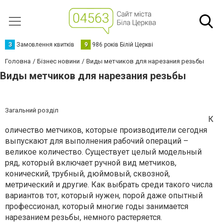
З
Замовлення квитків
9
986 років Білій Церкві
Головна
Бізнес новини
Виды метчиков для нарезания резьбы
Виды метчиков для нарезания резьбы
Загальний розділ
К
оличество метчиков, которые производители сегодня
выпускают для выполнения рабочий операций –
великое количество. Существует целый модельный
ряд, который включает ручной вид метчиков,
конический, трубный, дюймовый, сквозной,
метрический и другие. Как выбрать среди такого числа
вариантов тот, который нужен, порой даже опытный
профессионал, который многие годы занимается
нарезанием резьбы, немного растеряется.