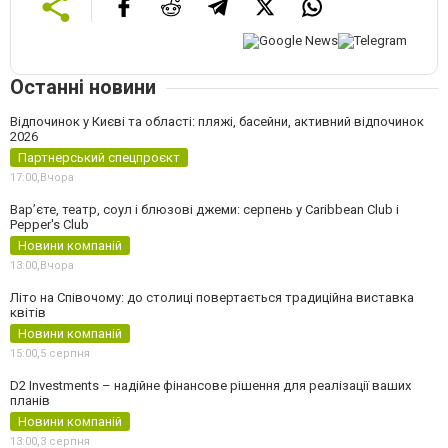
Останні новини
Відпочинок у Києві та області: пляжі, басейни, активний відпочинок
2026
Партнерський спецпроєкт
17:00,
Вчора
Вар’єте, театр, соул і блюзові джеми: серпень у Caribbean Club і
Pepper's Club
Новини компаній
13:00,
Вчора
Літо на Співочому: до столиці повертається традиційна виставка
квітів
Новини компаній
15:00,
5 серпня
D2 Investments – надійне фінансове рішення для реалізації ваших
планів
Новини компаній
13:00,
3 серпня