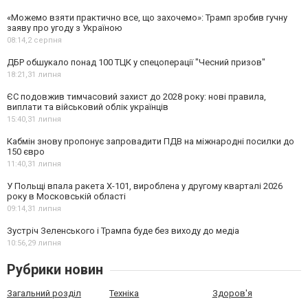
«Можемо взяти практично все, що захочемо»: Трамп зробив гучну
заяву про угоду з Україною
08:14,
2 серпня
ДБР обшукало понад 100 ТЦК у спецоперації "Чесний призов"
18:21,
31 липня
ЄС подовжив тимчасовий захист до 2028 року: нові правила,
виплати та військовий облік українців
15:40,
31 липня
Кабмін знову пропонує запровадити ПДВ на міжнародні посилки до
150 євро
11:40,
31 липня
У Польщі впала ракета Х-101, вироблена у другому кварталі 2026
року в Московській області
09:14,
31 липня
Зустріч Зеленського і Трампа буде без виходу до медіа
10:56,
29 липня
Рубрики новин
Загальний розділ
Техніка
Здоров'я