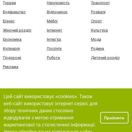
Туризм
Нерухомість
Транспорт
Будівництво
Відпочинок
Розваги
Бізнес
Меблі
Спорт
Жіночий розділ
Інтернет
Культура
Економіка
Інтер'єр
Мода
Кулінарія
Послуги
Родина
Подорожі
Робота
Дитячий розділ
Реклама
Цей сайт використовує «cookies». Також
веб-сайт використовує інтернет-сервіс для
збору технічних даних стосовно
відвідувачів з метою отримання
Прийняти
маркетингової та статистичної інформації.
Умови обробки даних відвідувачів сайту