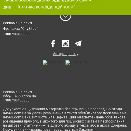
див.
"Політика конфіденційності"
Реклама на сайті
Франшиза "CitySites"
+380730456300
Автори проєкту
Реклама на сайті
info@04563.com.ua
+380730456300
Допускається цитування матеріалів без отримання попередньої згоди
04563.com.ua за умови розміщення в тексті обов'язкового посилання на
04563.com.ua - Сайт міста Біла Церква. Для інтернет-видань обов'язкове
розміщення прямого, відкритого для пошукових систем гіперпосилання
на цитовані статті не нижче другого абзацу в тексті або в якості джерела.
Порушення виняткових прав переслідується Законом.