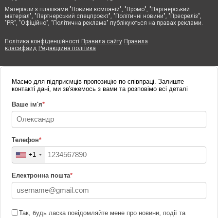
Матеріали з плашками "Новини компаній", "Промо", "Партнерський
матеріал", "Партнерський спецпроєкт", "Політичні новини", "Пресреліз",
"PR", "Офіційно", "Політична реклама" публікуються на правах реклами.
Політика конфіденційності
Правила сайту
Правила
класифайд
Редакційна політика
Маємо для підприємців пропозицію по співпраці. Залиште
контакті дані, ми зв'яжемось з вами та розповімо всі деталі
Ваше ім'я
*
Телефон
*
+1
Електронна пошта
*
Так, будь ласка повідомляйте мене про новини, події та