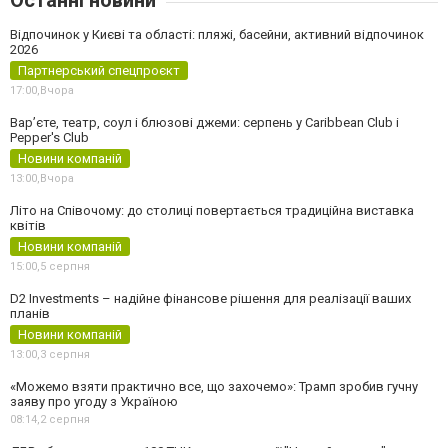
Останні новини
Відпочинок у Києві та області: пляжі, басейни, активний відпочинок
2026
Партнерський спецпроєкт
17:00,
Вчора
Вар’єте, театр, соул і блюзові джеми: серпень у Caribbean Club і
Pepper's Club
Новини компаній
13:00,
Вчора
Літо на Співочому: до столиці повертається традиційна виставка
квітів
Новини компаній
15:00,
5 серпня
D2 Investments – надійне фінансове рішення для реалізації ваших
планів
Новини компаній
13:00,
3 серпня
«Можемо взяти практично все, що захочемо»: Трамп зробив гучну
заяву про угоду з Україною
08:14,
2 серпня