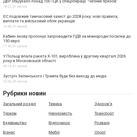
ДБР обшукало понад 100 ТЦК у спецоперації "Чесний призов"
18:21,
31 липня
ЄС подовжив тимчасовий захист до 2028 року: нові правила,
виплати та військовий облік українців
15:40,
31 липня
Кабмін знову пропонує запровадити ПДВ на міжнародні посилки до
150 євро
11:40,
31 липня
У Польщі впала ракета Х-101, вироблена у другому кварталі 2026
року в Московській області
09:14,
31 липня
Зустріч Зеленського і Трампа буде без виходу до медіа
10:56,
29 липня
Рубрики новин
Загальний розділ
Техніка
Здоров'я
Туризм
Нерухомість
Транспорт
Будівництво
Відпочинок
Розваги
Бізнес
Меблі
Спорт