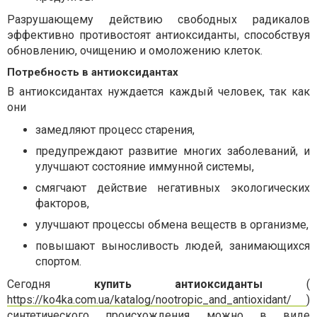
Разрушающему действию свободных радикалов
эффективно противостоят антиоксиданты, способствуя
обновлению, очищению и омоложению клеток.
Потребность в антиоксидантах
В антиоксидантах нуждается каждый человек, так как
они
замедляют процесс старения,
предупреждают развитие многих заболеваний, и
улучшают состояние иммунной системы,
смягчают действие негативных экологических
факторов,
улучшают процессы обмена веществ в организме,
повышают выносливость людей, занимающихся
спортом.
Сегодня
купить
антиоксиданты
(
https://ko4ka.com.ua/katalog/nootropic_and_antioxidant/
)
синтетического происхождения можно в виде