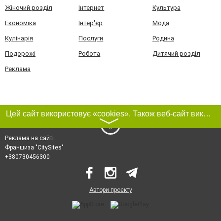
Жіночий розділ
Інтернет
Культура
Економіка
Інтер'єр
Мода
Кулінарія
Послуги
Родина
Подорожі
Робота
Дитячий розділ
Реклама
Цей сайт використовує «cookies». Також веб-сайт використовує інтернет-сервіс для збору технічних даних стосовно відвідувачів з метою отримання маркетингової та статистичної інформації. Умови обробки даних відвідувачів сайту див.
〉
Реклама на сайті
Франшиза "CitySites"
+380730456300
Автори проєкту