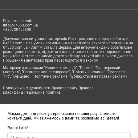
Реклама на сайті
info@04563.com.ua
+380730456300
Допускається цитування матеріалів без отримання попередньої згоди
04563.com.ua за умови розміщення в тексті обов'язкового посилання на
04563.com.ua - Сайт міста Біла Церква. Для інтернет-видань обов'язкове
розміщення прямого, відкритого для пошукових систем гіперпосилання
на цитовані статті не нижче другого абзацу в тексті або в якості джерела.
Порушення виняткових прав переслідується Законом.
Матеріали з плашками "Новини компаній", "Промо", "Партнерський
матеріал", "Партнерський спецпроєкт", "Політичні новини", "Пресреліз",
"PR", "Офіційно", "Політична реклама" публікуються на правах реклами.
Політика конфіденційності
Правила сайту
Правила
класифайд
Редакційна політика
Маємо для підприємців пропозицію по співпраці. Залиште
контакті дані, ми зв'яжемось з вами та розповімо всі деталі
Ваше ім'я
*