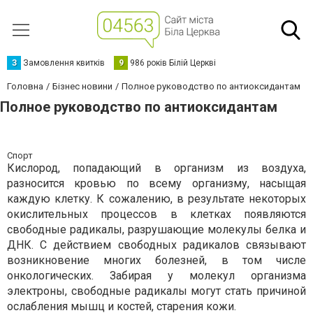
З
Замовлення квитків
9
986 років Білій Церкві
Головна
Бізнес новини
Полное руководство по антиоксидантам
Полное руководство по антиоксидантам
Спорт
Кислород, попадающий в организм из воздуха,
разносится кровью по всему организму, насыщая
каждую клетку. К сожалению, в результате некоторых
окислительных процессов в клетках появляются
свободные радикалы, разрушающие молекулы белка и
ДНК. С действием свободных радикалов связывают
возникновение многих болезней, в том числе
онкологических. Забирая у молекул организма
электроны, свободные радикалы могут стать причиной
ослабления мышц и костей, старения кожи.