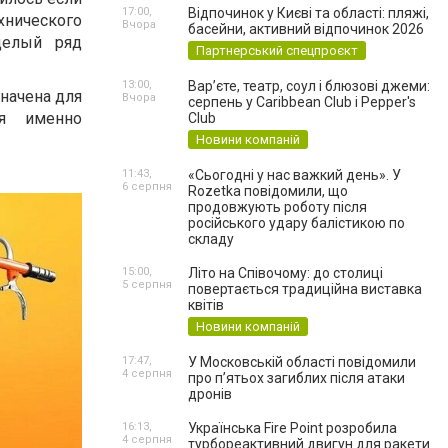
17:00,
Відпочинок у Києві та області: пляжі,
хнического
Вчора
басейни, активний відпочинок 2026
 целый ряд
Партнерський спецпроєкт
13:00,
Вар’єте, театр, соул і блюзові джеми:
значена для
Вчора
серпень у Caribbean Club і Pepper's
ся именно
Club
Новини компаній
11:43,
«Сьогодні у нас важкий день». У
6 серпня
Rozetka повідомили, що
продовжують роботу після
російського удару балістикою по
складу
15:00,
Літо на Співочому: до столиці
5 серпня
повертається традиційна виставка
квітів
Новини компаній
17:47,
У Московській області повідомили
4 серпня
про п’ятьох загиблих після атаки
дронів
16:13,
Українська Fire Point розробила
4 серпня
турбореактивний двигун для ракети