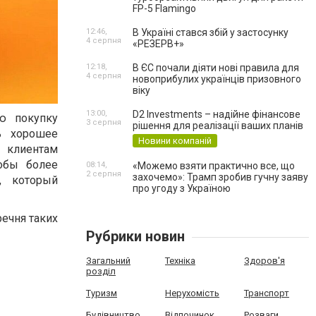
FP-5 Flamingo
12:46,
В Україні стався збій у застосунку
4 серпня
«РЕЗЕРВ+»
12:18,
В ЄС почали діяти нові правила для
4 серпня
новоприбулих українців призовного
віку
13:00,
D2 Investments – надійне фінансове
ю покупку
3 серпня
рішення для реалізації ваших планів
ь хорошее
Новини компаній
 клиентам
тобы более
08:14,
«Можемо взяти практично все, що
2 серпня
захочемо»: Трамп зробив гучну заяву
, который
про угоду з Україною
ечня таких
Рубрики новин
Загальний
Техніка
Здоров'я
розділ
Туризм
Нерухомість
Транспорт
Будівництво
Відпочинок
Розваги