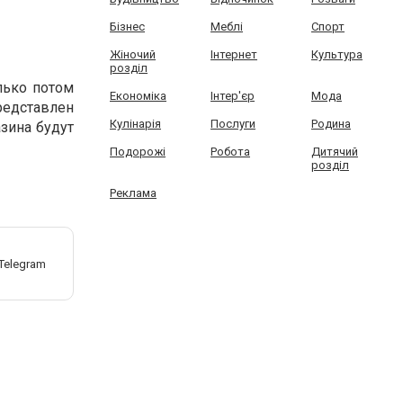
Бізнес
Меблі
Спорт
Жіночий
Інтернет
Культура
розділ
лько потом
Економіка
Інтер'єр
Мода
редставлен
Кулінарія
Послуги
Родина
зина будут
Подорожі
Робота
Дитячий
розділ
Реклама