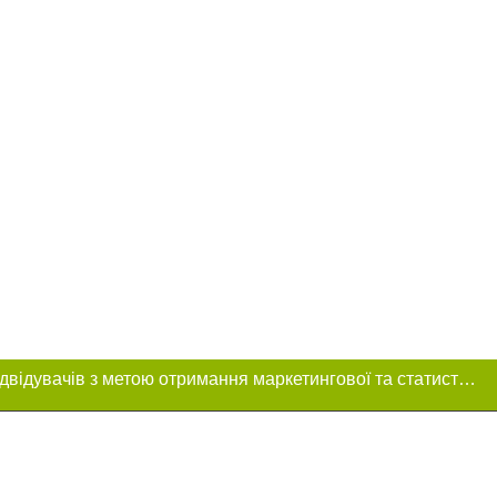
Цей сайт використовує «cookies». Також веб-сайт використовує інтернет-сервіс для збору технічних даних стосовно відвідувачів з метою отримання маркетингової та статистичної інформації. Умови обробки даних відвідувачів сайту див.