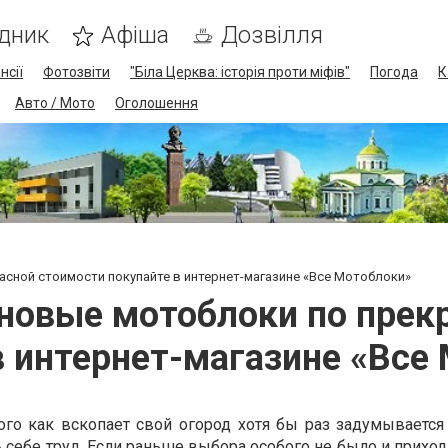
дник
Афіша
Дозвілля
нсії
Фотозвіти
"Біла Церква: історія проти міфів"
Погода
К
Авто / Мото
Оголошення
сной стоимости покупайте в интернет-магазине «Все Мотоблоки»
овые мотоблоки по прек
в интернет-магазине «Все
го как вскопает свой огород хотя бы раз задумывается 
себе труд. Если раньше выбора особого не было и приход