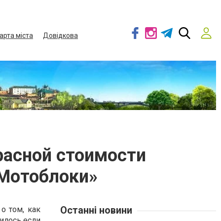
арта міста
Довідкова
расной стоимости
 Мотоблоки»
Останні новини
о том, как
илось если