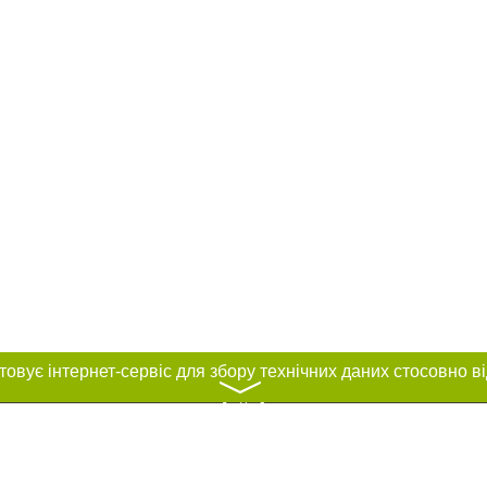
〉
нас :