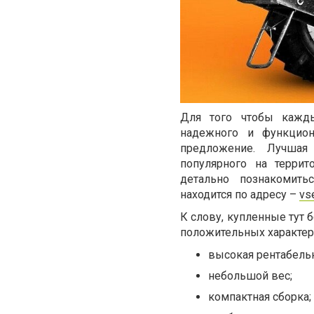
Для того чтобы кажд
надежного и функцион
предложение. Лучшая
популярного на террит
детально познакомить
находится по адресу –
vs
К слову, купленные тут 
положительных характер
высокая рентабельн
небольшой вес;
компактная сборка;