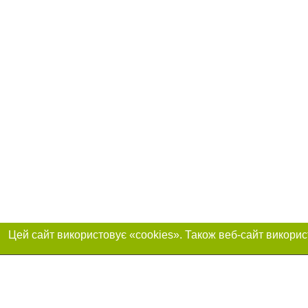
Приєднуйтесь до 
Реклама на сайті
Франшиза "CitySites"
+380730456300
Автори проєкту