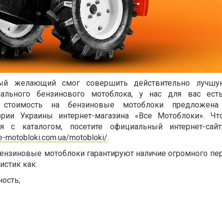
ый желающий смог совершить действительно лучшу
ального бензинового мотоблока, у нас для вас ест
 стоимость на бензиновые мотоблоки предложена
ории Украины интернет-магазина «Все Мотоблоки». Ч
ся с каталогом, посетите официальный интернет-сайт
e-motobloki.com.ua/motobloki/
.
бензиновые мотоблоки гарантируют наличие огромного пер
истик как:
ость;