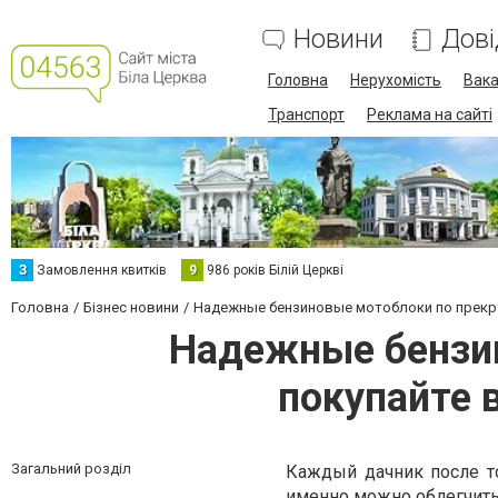
Новини
Дові
Головна
Нерухомість
Вака
Транспорт
Реклама на сайті
З
Замовлення квитків
9
986 років Білій Церкві
Головна
Бізнес новини
Надежные бензиновые мотоблоки по прекра
Надежные бензин
покупайте 
Загальний розділ
Каждый дачник после то
именно можно облегчить 