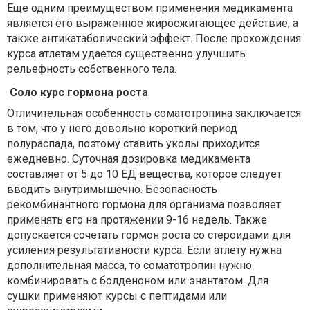
Еще одним преимуществом применения медикамента
является его выраженное жиросжигающее действие, а
также антикатаболический эффект. После прохождения
курса атлетам удается существенно улучшить
рельефность собственного тела.
Соло курс гормона роста
Отличительная особенность соматотропина заключается
в том, что у него довольно короткий период
полураспада, поэтому ставить уколы приходится
ежедневно. Суточная дозировка медикамента
составляет от 5 до 10 ЕД вещества, которое следует
вводить внутримышечно. Безопасность
рекомбинантного гормона для организма позволяет
применять его на протяжении 9-16 недель. Также
допускается сочетать гормон роста со стероидами для
усиления результативности курса. Если атлету нужна
дополнительная масса, то соматотропин нужно
комбинировать с болденоном или энантатом. Для
сушки применяют курсы с пептидами или