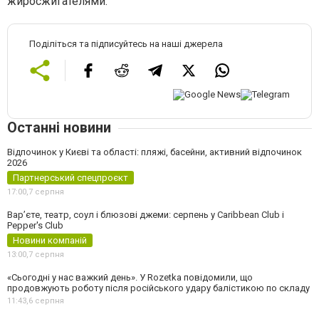
жиросжигателями.
Поділіться та підписуйтесь на наші джерела
Останні новини
Відпочинок у Києві та області: пляжі, басейни, активний відпочинок
2026
Партнерський спецпроєкт
17:00,
7 серпня
Вар’єте, театр, соул і блюзові джеми: серпень у Caribbean Club і
Pepper's Club
Новини компаній
13:00,
7 серпня
«Сьогодні у нас важкий день». У Rozetka повідомили, що
продовжують роботу після російського удару балістикою по складу
11:43,
6 серпня