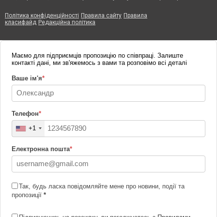
Політика конфіденційності
Правила сайту
Правила
класифайд
Редакційна політика
Маємо для підприємців пропозицію по співпраці. Залиште
контакті дані, ми зв'яжемось з вами та розповімо всі деталі
Ваше ім'я
*
Телефон
*
+1
Електронна пошта
*
Так, будь ласка повідомляйте мене про новини, події та
пропозиції
*