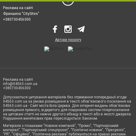
Реклама на сайті
Франшиза "CitySites"
+380730456300
Автори проєкту
Реклама на сайті
info@04563.com.ua
+380730456300
Допускається цитування матеріалів без отримання попередньої згоди
04563.com.ua за умови розміщення в тексті обов'язкового посилання на
04563.com.ua - Сайт міста Біла Церква. Для інтернет-видань обов'язкове
розміщення прямого, відкритого для пошукових систем гіперпосилання
на цитовані статті не нижче другого абзацу в тексті або в якості джерела.
Порушення виняткових прав переслідується Законом.
Матеріали з плашками "Новини компаній", "Промо", "Партнерський
матеріал", "Партнерський спецпроєкт", "Політичні новини", "Пресреліз",
"PR", "Офіційно", "Політична реклама" публікуються на правах реклами.