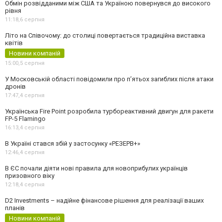
Обмін розвідданими між США та Україною повернувся до високого
рівня
11:18,
6 серпня
Літо на Співочому: до столиці повертається традиційна виставка
квітів
Новини компаній
15:00,
5 серпня
У Московській області повідомили про п’ятьох загиблих після атаки
дронів
17:47,
4 серпня
Українська Fire Point розробила турбореактивний двигун для ракети
FP-5 Flamingo
16:13,
4 серпня
В Україні стався збій у застосунку «РЕЗЕРВ+»
12:46,
4 серпня
В ЄС почали діяти нові правила для новоприбулих українців
призовного віку
12:18,
4 серпня
D2 Investments – надійне фінансове рішення для реалізації ваших
планів
Новини компаній