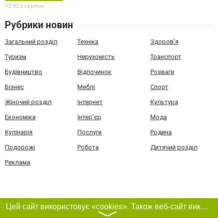
13:00,
3 серпня
Рубрики новин
Загальний розділ
Техніка
Здоров'я
Туризм
Нерухомість
Транспорт
Будівництво
Відпочинок
Розваги
Бізнес
Меблі
Спорт
Жіночий розділ
Інтернет
Культура
Економіка
Інтер'єр
Мода
Кулінарія
Послуги
Родина
Подорожі
Робота
Дитячий розділ
Реклама
Цей сайт використовує «cookies». Також веб-сайт використовує інтернет-сервіс для збору технічних даних стосовно відвідувачів з метою отримання маркетингової та статистичної інформації. Умови обробки даних відвідувачів сайту див.
〉