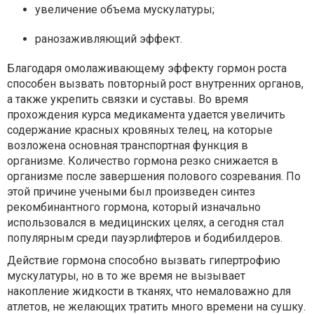
увеличение объема мускулатуры;
ранозаживляющий эффект.
Благодаря омолаживающему эффекту гормон роста
способен вызвать повторный рост внутренних органов,
а также укрепить связки и суставы. Во время
прохождения курса медикамента удается увеличить
содержание красных кровяных телец, на которые
возложена основная транспортная функция в
организме. Количество гормона резко снижается в
организме после завершения полового созревания. По
этой причине учеными был произведен синтез
рекомбинантного гормона, который изначально
использовался в медицинских целях, а сегодня стал
популярным среди пауэрлифтеров и бодибилдеров.
Действие гормона способно вызвать гипертрофию
мускулатуры, но в то же время не вызывает
накопление жидкости в тканях, что немаловажно для
атлетов, не желающих тратить много времени на сушку.