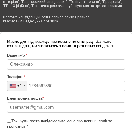
матеріал", "Партнерський спецпроєкт", "Політичні новини", "Пресреліз",
"PR", "Офіційно", "Політична реклама" публікуються на правах реклами.
Політика конфіденційності
Правила сайту
Правила
класифайд
Редакційна політика
Маємо для підприємців пропозицію по співпраці. Залиште
контакті дані, ми зв'яжемось з вами та розповімо всі деталі
Ваше ім'я
*
Телефон
*
+1
Електронна пошта
*
Так, будь ласка повідомляйте мене про новини, події та
пропозиції
*