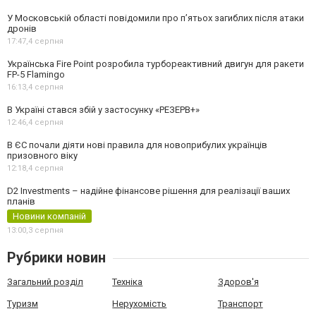
У Московській області повідомили про п’ятьох загиблих після атаки
дронів
17:47,
4 серпня
Українська Fire Point розробила турбореактивний двигун для ракети
FP-5 Flamingo
16:13,
4 серпня
В Україні стався збій у застосунку «РЕЗЕРВ+»
12:46,
4 серпня
В ЄС почали діяти нові правила для новоприбулих українців
призовного віку
12:18,
4 серпня
D2 Investments – надійне фінансове рішення для реалізації ваших
планів
Новини компаній
13:00,
3 серпня
Рубрики новин
Загальний розділ
Техніка
Здоров'я
Туризм
Нерухомість
Транспорт