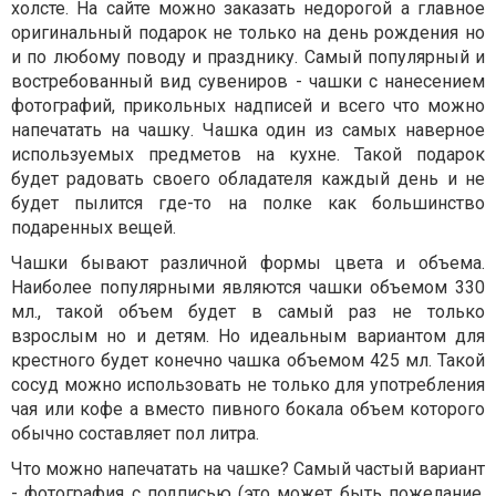
холсте. На сайте можно заказать недорогой а главное
оригинальный подарок не только на день рождения но
и по любому поводу и празднику. Самый популярный и
востребованный вид сувениров - чашки с нанесением
фотографий, прикольных надписей и всего что можно
напечатать на чашку. Чашка один из самых наверное
используемых предметов на кухне. Такой подарок
будет радовать своего обладателя каждый день и не
будет пылится где-то на полке как большинство
подаренных вещей.
Чашки бывают различной формы цвета и объема.
Наиболее популярными являются чашки объемом 330
мл., такой объем будет в самый раз не только
взрослым но и детям. Но идеальным вариантом для
крестного будет конечно чашка объемом 425 мл. Такой
сосуд можно использовать не только для употребления
чая или кофе а вместо пивного бокала объем которого
обычно составляет пол литра.
Что можно напечатать на чашке? Самый частый вариант
- фотография с подписью (это может быть пожелание,