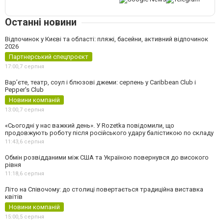
Останні новини
Відпочинок у Києві та області: пляжі, басейни, активний відпочинок
2026
Партнерський спецпроєкт
17:00,
7 серпня
Вар’єте, театр, соул і блюзові джеми: серпень у Caribbean Club і
Pepper's Club
Новини компаній
13:00,
7 серпня
«Сьогодні у нас важкий день». У Rozetka повідомили, що
продовжують роботу після російського удару балістикою по складу
11:43,
6 серпня
Обмін розвідданими між США та Україною повернувся до високого
рівня
11:18,
6 серпня
Літо на Співочому: до столиці повертається традиційна виставка
квітів
Новини компаній
15:00,
5 серпня