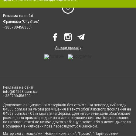
Реклама на сайті
Франшиза "CitySites"
+380730456300
Автори проєкту
Реклама на сайті
info@04563.com.ua
+380730456300
Допускається цитування матеріалів без отримання попередньої згоди
04563.com.ua за умови розміщення в тексті обов'язкового посилання на
04563.com.ua - Сайт міста Біла Церква. Для інтернет-видань обов'язкове
розміщення прямого, відкритого для пошукових систем гіперпосилання
на цитовані статті не нижче другого абзацу в тексті або в якості джерела.
Порушення виняткових прав переслідується Законом.
Матеріали з плашками "Новини компаній", "Промо", "Партнерський