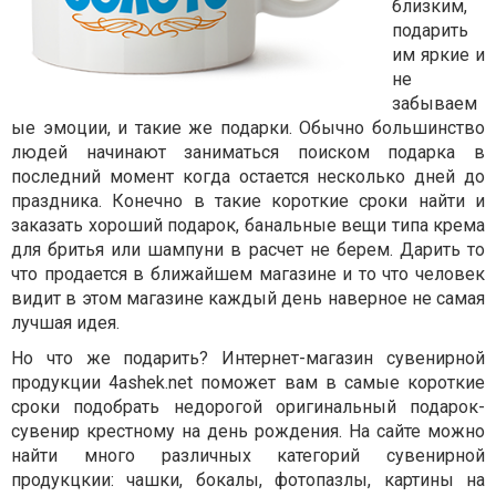
близким,
подарить
им яркие и
не
забываем
ые эмоции, и такие же подарки. Обычно большинство
людей начинают заниматься поиском подарка в
последний момент когда остается несколько дней до
праздника. Конечно в такие короткие сроки найти и
заказать хороший подарок, банальные вещи типа крема
для бритья или шампуни в расчет не берем. Дарить то
что продается в ближайшем магазине и то что человек
видит в этом магазине каждый день наверное не самая
лучшая идея.
Но что же подарить? Интернет-магазин сувенирной
продукции 4ashek.net поможет вам в самые короткие
сроки подобрать недорогой оригинальный подарок-
сувенир крестному на день рождения. На сайте можно
найти много различных категорий сувенирной
продукцкии: чашки, бокалы, фотопазлы, картины на