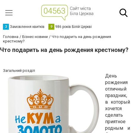
З
Замовлення квитків
9
986 років Білій Церкві
Головна
Бізнес новини
Что подарить на день рождения
крестному?
Что подарить на день рождения крестному?
Загальний розділ
День
рождения
отличный
праздник,
в который
хочется
сделать
приятное
родным и