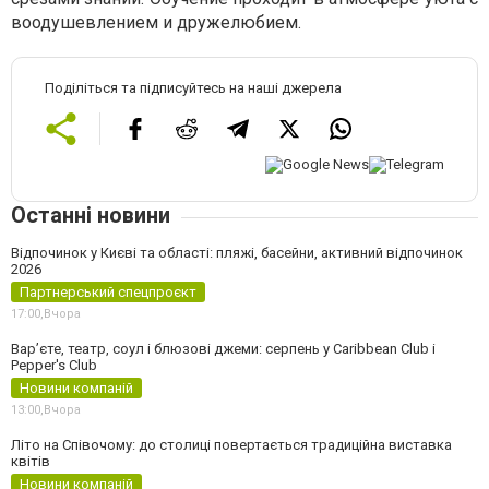
воодушевлением и дружелюбием.
Поділіться та підписуйтесь на наші джерела
Останні новини
Відпочинок у Києві та області: пляжі, басейни, активний відпочинок
2026
Партнерський спецпроєкт
17:00,
Вчора
Вар’єте, театр, соул і блюзові джеми: серпень у Caribbean Club і
Pepper's Club
Новини компаній
13:00,
Вчора
Літо на Співочому: до столиці повертається традиційна виставка
квітів
Новини компаній