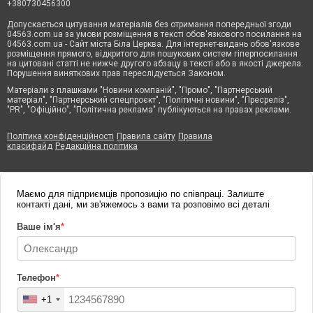
+380730456300
Допускається цитування матеріалів без отримання попередньої згоди
04563.com.ua за умови розміщення в тексті обов'язкового посилання на
04563.com.ua - Сайт міста Біла Церква. Для інтернет-видань обов'язкове
розміщення прямого, відкритого для пошукових систем гіперпосилання
на цитовані статті не нижче другого абзацу в тексті або в якості джерела.
Порушення виняткових прав переслідується Законом.
Матеріали з плашками "Новини компаній", "Промо", "Партнерський
матеріал", "Партнерський спецпроєкт", "Політичні новини", "Пресреліз",
"PR", "Офіційно", "Політична реклама" публікуються на правах реклами.
Політика конфіденційності
Правила сайту
Правила
класифайд
Редакційна політика
Маємо для підприємців пропозицію по співпраці. Залиште
контакті дані, ми зв'яжемось з вами та розповімо всі деталі
Ваше ім'я
*
Телефон
*
+1