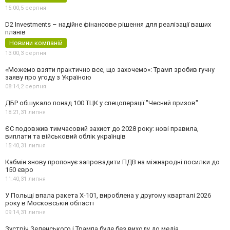
15:00,
5 серпня
D2 Investments – надійне фінансове рішення для реалізації ваших
планів
Новини компаній
13:00,
3 серпня
«Можемо взяти практично все, що захочемо»: Трамп зробив гучну
заяву про угоду з Україною
08:14,
2 серпня
ДБР обшукало понад 100 ТЦК у спецоперації "Чесний призов"
18:21,
31 липня
ЄС подовжив тимчасовий захист до 2028 року: нові правила,
виплати та військовий облік українців
15:40,
31 липня
Кабмін знову пропонує запровадити ПДВ на міжнародні посилки до
150 євро
11:40,
31 липня
У Польщі впала ракета Х-101, вироблена у другому кварталі 2026
року в Московській області
09:14,
31 липня
Зустріч Зеленського і Трампа буде без виходу до медіа