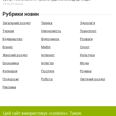
10:56,
29 липня
Рубрики новин
Загальний розділ
Техніка
Здоров'я
Туризм
Нерухомість
Транспорт
Будівництво
Відпочинок
Розваги
Бізнес
Меблі
Спорт
Жіночий розділ
Інтернет
Культура
Економіка
Інтер'єр
Мода
Кулінарія
Послуги
Родина
Подорожі
Робота
Дитячий розділ
Реклама
Цей сайт використовує «cookies». Також