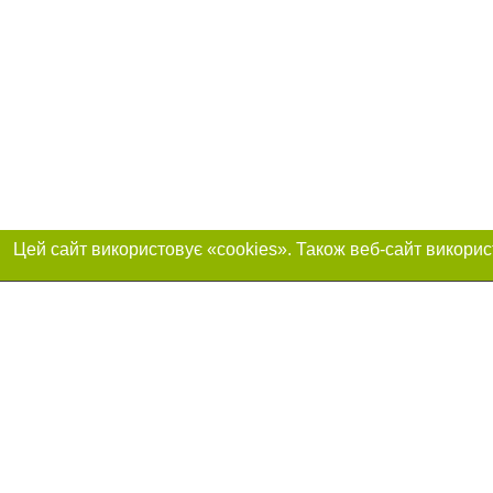
Приєднуйтесь до 
Реклама на сайті
Франшиза "CitySites"
+380730456300
Автори проєкту
Реклама на сайті
Допускається цит
info@04563.com.ua
тексті обов'язков
+380730456300
розміщення прямо
абзацу в тексті 
Матеріали з плаш