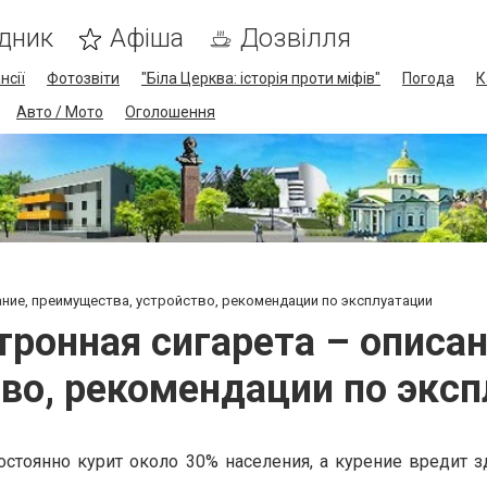
дник
Афіша
Дозвілля
нсії
Фотозвіти
"Біла Церква: історія проти міфів"
Погода
К
Авто / Мото
Оголошення
ние, преимущества, устройство, рекомендации по эксплуатации
ронная сигарета – описа
во, рекомендации по экс
постоянно курит около 30% населения, а курение вредит 