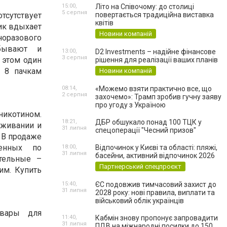
15:00,
Літо на Співочому: до столиці
5 серпня
тсутствует
повертається традиційна виставка
квітів
ик вдыхает
Новини компаній
оразового
 бывают и
13:00,
D2 Investments – надійне фінансове
3 серпня
 этом один
рішення для реалізації ваших планів
и 8 пачкам
Новини компаній
08:14,
«Можемо взяти практично все, що
2 серпня
захочемо»: Трамп зробив гучну заяву
про угоду з Україною
никотином.
18:21,
ДБР обшукало понад 100 ТЦК у
уживании и
31 липня
спецоперації "Чесний призов"
. В продаже
енных по
18:00,
Відпочинок у Києві та області: пляжі,
31 липня
басейни, активний відпочинок 2026
тельные –
Партнерський спецпроєкт
им. Купить
15:40,
ЄС подовжив тимчасовий захист до
31 липня
2028 року: нові правила, виплати та
військовий облік українців
овары для
11:40,
Кабмін знову пропонує запровадити
31 липня
ПДВ на міжнародні посилки до 150