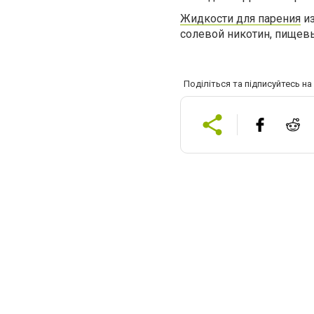
Жидкости для парения
из
солевой никотин, пищев
Поділіться та підписуйтесь н