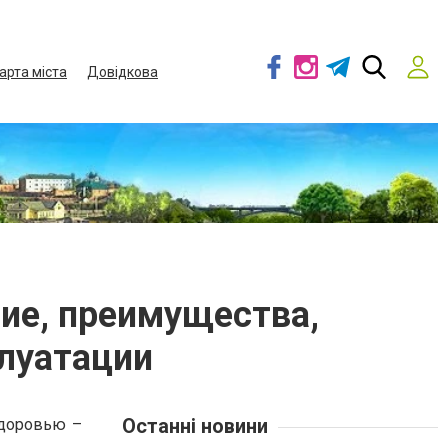
арта міста
Довідкова
ние, преимущества,
плуатации
Останні новини
здоровью –