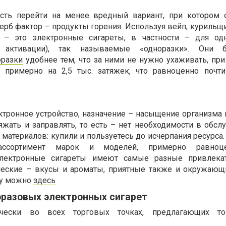
сть перейти на менее вредный вариант, при котором о
рб фактор – продукты горения. Используя вейп, курильщ
 – это электронные сигареты, в частности – для одн
й активации), так называемые «одноразки». Они
оразки
удобнее тем, что за ними не нужно ухаживать, при
н примерно на 2,5 тыс. затяжек, что равноценно почт
ктронное устройство, назначение – насыщение организма 
яжать и заправлять, то есть – нет необходимости в обсл
материалов: купили и пользуетесь до исчерпания ресурса
ассортимент марок и моделей, примерно равноц
 электронные сигареты имеют самые разные привлека
ческие – вкусы и ароматы, приятные также и окружающ
му можно
здесь
разовых электронных сигарет
ически во всех торговых точках, предлагающих т