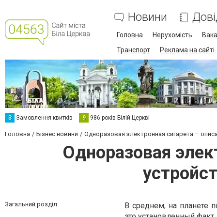
Новини
Дові
Головна
Нерухомість
Вака
Транспорт
Реклама на сайті
З
Замовлення квитків
9
986 років Білій Церкві
Головна
Бізнес новини
Одноразовая электронная сигарета – описа
Одноразовая элект
устройст
Загальний розділ
В среднем, на планете 
это установленный факт.