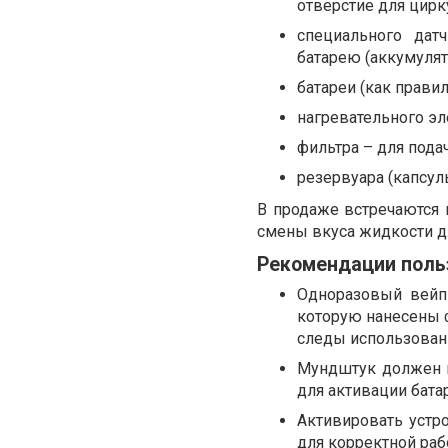
отверстие для цирк
специального дат
батарею (аккумулят
батареи (как прави
нагревательного эл
фильтра – для пода
резервуара (капсул
В продаже встречаются
смены вкуса жидкости д
Рекомендации пол
Одноразовый вейп
которую нанесены 
следы использован
Мундштук должен и
для активации бата
Активировать устр
для корректной раб