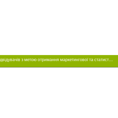
Цей сайт використовує «cookies». Також веб-сайт використовує інтернет-сервіс для збору технічних даних стосовно відвідувачів з метою отримання маркетингової та статистичної інформації. Умови обробки даних відвідувачів сайту див.
 розміщення в
ь обов'язкове
нижче другого
цпроєкт",