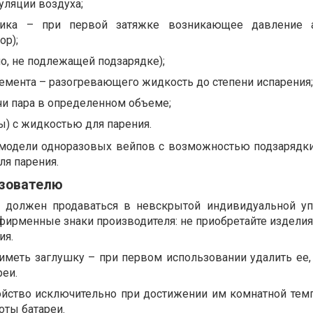
уляции воздуха;
чика – при первой затяжке возникающее давление а
ор);
ло, не подлежащей подзарядке);
емента – разогревающего жидкость до степени испарения;
чи пара в определенном объеме;
ы) с жидкостью для парения.
 модели одноразовых вейпов с возможностью подзарядки
ля парения.
ьзователю
 должен продаваться в невскрытой индивидуальной уп
фирменные знаки производителя: не приобретайте издели
ия.
меть заглушку – при первом использовании удалить ее, 
реи.
ойство исключительно при достижении им комнатной тем
оты батареи.