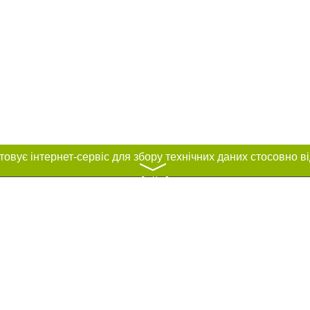
〉
нас :
ування матеріалів без отримання попередньої згоди 04563.com.ua за умови
ого посилання на 04563.com.ua - Сайт міста Біла Церква. Для інтернет-видан
го, відкритого для пошукових систем гіперпосилання на цитовані статті не 
або в якості джерела. Порушення виняткових прав переслідується Законом.
ками "Новини компаній", "Промо", "Партнерський матеріал", "Партнерський спе