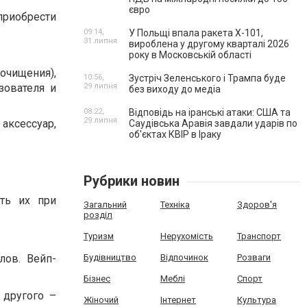
євро
риобрести
09:14,
У Польщі впала ракета Х-101,
31 липня
вироблена у другому кварталі 2026
року в Московській області
очищения),
10:56,
Зустріч Зеленського і Трампа буде
зователя и
29 липня
без виходу до медіа
08:22,
Відповідь на іранські атаки: США та
29 липня
аксессуар,
Саудівська Аравія завдали ударів по
об'єктах КВІР в Іраку
Рубрики новин
ать их при
Загальний
Техніка
Здоров'я
розділ
Туризм
Нерухомість
Транспорт
лов. Вейп-
Будівництво
Відпочинок
Розваги
Бізнес
Меблі
Спорт
 другого –
Жіночий
Інтернет
Культура