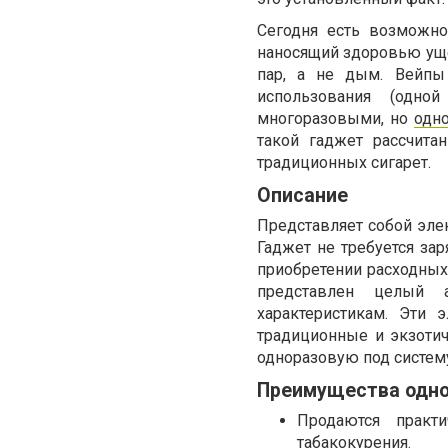
Сегодня есть возможно
наносящий здоровью уще
пар, а не дым. Вейпы
использования (одно
многоразовыми, но
одн
такой гаджет рассчита
традиционных сигарет.
Описание
Представляет собой эле
Гаджет не требуется зар
приобретении расходных 
представлен целый 
характеристикам. Эти
традиционные и экзоти
одноразовую под систе
Преимущества одно
Продаются практ
табакокурения.