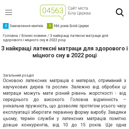
З
Замовлення квитків
9
986 років Білій Церкві
Головна
Бізнес новини
3 найкращі латексні матраци для
здорового і міцного сну в 2022 році
3 найкращі латексні матраци для здорового і
міцного сну в 2022 році
Загальний розділ
Основою латексних матраців є матеріал, отриманий з
каучукових дерев та рослин. Залежно від обробки ці
матраци можуть мати різний рівень жорсткості - від
середнього до високого. Головна відмінність –
унікальна пружність, що дозволяє протягом усього часу
експлуатації зберігати первинну форму виробу. Завдяки
цьому, термін служби у латексних матраців помітно
довше конкурентів, від 10 до 15 років. Ще одна