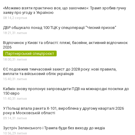
«Можемо взяти практично все, що захочемо»: Трамп зробив гучну
заяву про угоду з Україною
08:14,
2 серпня
ДБР обшукало понад 100 ТЦК у спецоперації "Чесний призов"
18:21,
31 липня
Відпочинок у Києві та області: пляжі, басейни, активний відпочинок
2026
Партнерський спецпроєкт
18:00,
31 липня
ЄС подовжив тимчасовий захист до 2028 року: нові правила,
виплати та військовий облік українців
15:40,
31 липня
Кабмін знову пропонує запровадити ПДВ на міжнародні посилки до
150 євро
11:40,
31 липня
У Польщі впала ракета Х-101, вироблена у другому кварталі 2026
року в Московській області
09:14,
31 липня
Зустріч Зеленського і Трампа буде без виходу до медіа
10:56,
29 липня