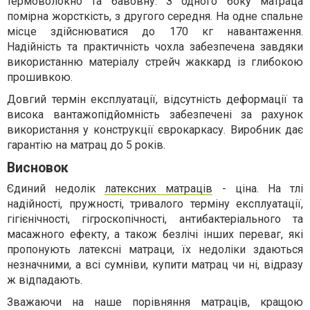
термоволокно та бавовну. З одного боку матраца
помірна жорсткість, з другого середня. На одне спальне
місце здійснюватися до 170 кг навантаження.
Надійність та практичність чохла забезпечена завдяки
використанню матеріалу стрейч жаккард із глибокою
прошивкою.
Довгий термін експлуатації, відсутність деформації та
висока вантажопідйомність забезпечені за рахунок
використання у конструкції єврокаркасу. Виробник дає
гарантію на матрац до 5 років.
Висновок
Єдиний недолік
латексних матраців
- ціна. На тлі
надійності, пружності, тривалого терміну експлуатації,
гігієнічності, гігроскопічності, антибактеріального та
масажного ефекту, а також безлічі інших переваг, які
пропонують латексні матраци, їх недоліки здаються
незначними, а всі сумніви, купити матрац чи ні, відразу
ж відпадають.
Зважаючи на наше порівняння матраців, кращою