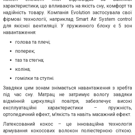
характеристики, що впливають на якість сну, комфорт та
надійність товару. Компанія Evolution застосувала свої
фірмові технології, наприклад Smart Air System control
для якісної вентиляції. У пружинного блоку є 5 зон
навантаження:
голова та плечі;
поперек;
таз та стегна;
коліна;
гомілки та ступні.
Завдяки цим зонам знімається навантаження з хребта
під час сну. Матрац не затримує вологу завдяки
відмінній циркуляції повітря, забезпечує високі
експлуатаційні характеристики – пружність,
ортопедичний ефект, м'якість та навіть масажний ефект.
Латексований кокос – це інноваційна технологія
армування кокосових волокон поліестерною сіткою.