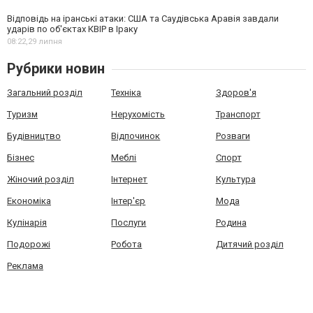
Відповідь на іранські атаки: США та Саудівська Аравія завдали
ударів по об'єктах КВІР в Іраку
08:22,
29 липня
Рубрики новин
Загальний розділ
Техніка
Здоров'я
Туризм
Нерухомість
Транспорт
Будівництво
Відпочинок
Розваги
Бізнес
Меблі
Спорт
Жіночий розділ
Інтернет
Культура
Економіка
Інтер'єр
Мода
Кулінарія
Послуги
Родина
Подорожі
Робота
Дитячий розділ
Реклама