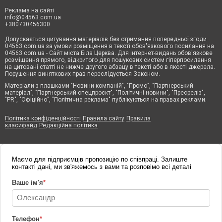
Реклама на сайті
info@04563.com.ua
+380730456300
Допускається цитування матеріалів без отримання попередньої згоди
04563.com.ua за умови розміщення в тексті обов'язкового посилання на
04563.com.ua - Сайт міста Біла Церква. Для інтернет-видань обов'язкове
розміщення прямого, відкритого для пошукових систем гіперпосилання
на цитовані статті не нижче другого абзацу в тексті або в якості джерела.
Порушення виняткових прав переслідується Законом.
Матеріали з плашками "Новини компаній", "Промо", "Партнерський
матеріал", "Партнерський спецпроєкт", "Політичні новини", "Пресреліз",
"PR", "Офіційно", "Політична реклама" публікуються на правах реклами.
Політика конфіденційності
Правила сайту
Правила
класифайд
Редакційна політика
Маємо для підприємців пропозицію по співпраці. Залиште
контакті дані, ми зв'яжемось з вами та розповімо всі деталі
Ваше ім'я
*
Телефон
*