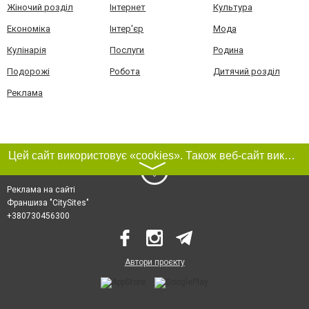
Жіночий розділ
Інтернет
Культура
Економіка
Інтер'єр
Мода
Кулінарія
Послуги
Родина
Подорожі
Робота
Дитячий розділ
Реклама
Цей сайт використовує «cookies». Також веб-сайт використовує інтернет-сервіс для збору технічних даних стосовно відвідувачів з метою отримання маркетингової та статистичної інформації. Умови обробки даних відвідувачів сайту див.
〉
Реклама на сайті
Франшиза "CitySites"
+380730456300
Автори проєкту