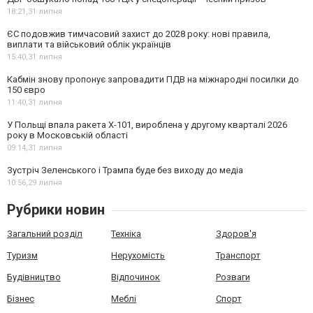
18:21,
31 липня
ЄС подовжив тимчасовий захист до 2028 року: нові правила,
виплати та військовий облік українців
15:40,
31 липня
Кабмін знову пропонує запровадити ПДВ на міжнародні посилки до
150 євро
11:40,
31 липня
У Польщі впала ракета Х-101, вироблена у другому кварталі 2026
року в Московській області
09:14,
31 липня
Зустріч Зеленського і Трампа буде без виходу до медіа
10:56,
29 липня
Рубрики новин
Загальний розділ
Техніка
Здоров'я
Туризм
Нерухомість
Транспорт
Будівництво
Відпочинок
Розваги
Бізнес
Меблі
Спорт