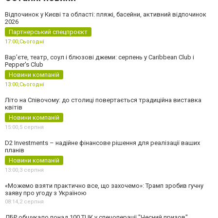
Відпочинок у Києві та області: пляжі, басейни, активний відпочинок
2026
Партнерський спецпроєкт
17:00,
Сьогодні
Вар’єте, театр, соул і блюзові джеми: серпень у Caribbean Club і
Pepper's Club
Новини компаній
13:00,
Сьогодні
Літо на Співочому: до столиці повертається традиційна виставка
квітів
Новини компаній
15:00,
5 серпня
D2 Investments – надійне фінансове рішення для реалізації ваших
планів
Новини компаній
13:00,
3 серпня
«Можемо взяти практично все, що захочемо»: Трамп зробив гучну
заяву про угоду з Україною
08:14,
2 серпня
ДБР обшукало понад 100 ТЦК у спецоперації "Чесний призов"