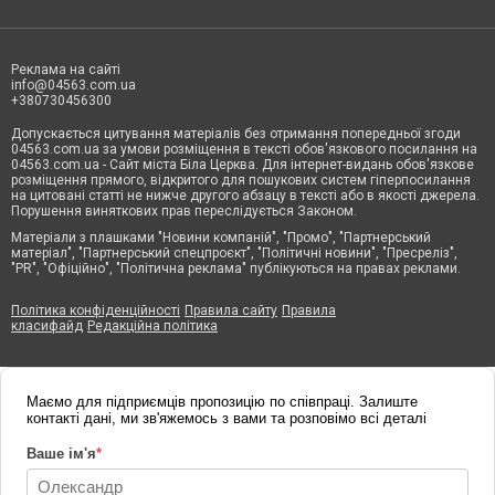
Реклама на сайті
info@04563.com.ua
+380730456300
Допускається цитування матеріалів без отримання попередньої згоди
04563.com.ua за умови розміщення в тексті обов'язкового посилання на
04563.com.ua - Сайт міста Біла Церква. Для інтернет-видань обов'язкове
розміщення прямого, відкритого для пошукових систем гіперпосилання
на цитовані статті не нижче другого абзацу в тексті або в якості джерела.
Порушення виняткових прав переслідується Законом.
Матеріали з плашками "Новини компаній", "Промо", "Партнерський
матеріал", "Партнерський спецпроєкт", "Політичні новини", "Пресреліз",
"PR", "Офіційно", "Політична реклама" публікуються на правах реклами.
Політика конфіденційності
Правила сайту
Правила
класифайд
Редакційна політика
Маємо для підприємців пропозицію по співпраці. Залиште
контакті дані, ми зв'яжемось з вами та розповімо всі деталі
Ваше ім'я
*