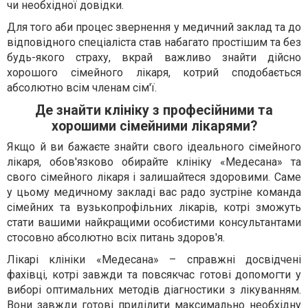
чи необхідної довідки.
Для того аби процес звернення у медичний заклад та до
відповідного спеціаліста став набагато простішим та без
будь-якого страху, вкрай важливо знайти дійсно
хорошого сімейного лікаря, котрий сподобається
абсолютно всім членам сім'ї.
Де знайти клініку з професійними та
хорошими сімейними лікарями?
Якщо й ви бажаєте знайти свого ідеального сімейного
лікаря, обов'язково обирайте клініку «Медесана» та
свого сімейного лікаря і залишайтеся здоровими. Саме
у цьому медичному закладі вас радо зустріне команда
сімейних та вузькопрофільних лікарів, котрі зможуть
стати вашими найкращими особистими консультантами
стосовно абсолютно всіх питань здоров'я.
Лікарі клініки «Медесана» – справжні досвідчені
фахівці, котрі завжди та повсякчас готові допомогти у
виборі оптимальних методів діагностики з лікуванням.
Вони завжди готові приділити максимально необхідну