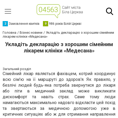
З
Замовлення квитків
9
986 років Білій Церкві
Головна
Бізнес новини
Укладіть декларацію з хорошим сімейним
лікарем клініки «Медесана»
Укладіть декларацію з хорошим сімейним
лікарем клініки «Медесана»
Загальний розділ
Сімейний лікар являється фахівцем, котрий координує
всю сім'ю на її маршруті до здоров'я. Як правило, у
безлічі людей будь-яка потреба звернутися до лікаря
або піти в медичний заклад може викликати
дискомфорт та навіть страх. Саме тому люди
намагаються максимально надовго відкласти цей похід
та звертаються за медичною допомогою уже в
критичних ситуаціях або ж для отримання направлення