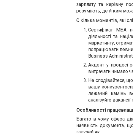
зарплату та керівну пос
розуміють, де й ким можу
Є кілька моментів, які с
Сертифікат МБА п
діяльності та наці
маркетингу, отрима
попрацювати певний 
Business Administrat
Акцент у процесі р
витрачати чимало ча
Не сподівайтеся, щ
вашу конкурентоспр
лежачий камінь во
аналізуйте вакансії 
Особливості працевлаш
Багато в чому сфера ді
наявність документа, що
галузей як: