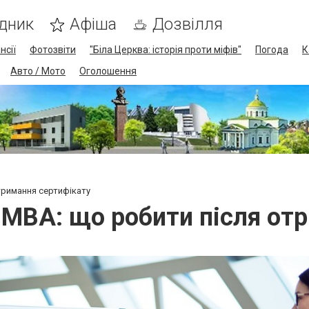
дник
Афіша
Дозвілля
нсії
Фотозвіти
"Біла Церква: історія проти міфів"
Погода
К
Авто / Мото
Оголошення
тримання сертифікату
 MBA: що робити після от