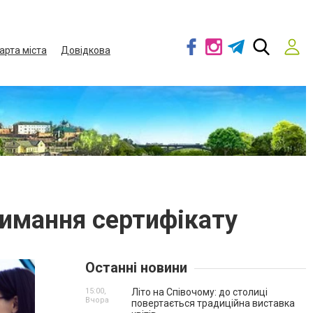
арта міста
Довідкова
римання сертифікату
Останні новини
15:00,
Літо на Співочому: до столиці
Вчора
повертається традиційна виставка