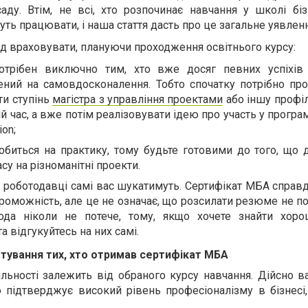
аду. Втім, не всі, хто розпочинає навчання у школі біз
ть працювати, і наша стаття дасть про це загальне уявленн
лід враховувати, плануючи проходження освітнього курсу:
отрібен виключно тим, хто вже досяг певних успіхів
лений на самовдосконалення. Тобто спочатку потрібно про
ти ступінь
магістра з управління проектами
або іншу профіл
час, а вже потім реалізовувати ідею про участь у програм
ion;
обиться на практику, тому будьте готовими до того, що 
су на різноманітні проекти.
о роботодавці самі вас шукатимуть. Сертифікат МБА справ
оможність, але це не означає, що розсилати резюме не по
да ніколи не потече, тому, якщо хочете знайти хоро
та відгукуйтесь на них самі.
тування тих, хто отримав сертифікат МБА
яльності залежить від обраного курсу навчання. Дійсно 
 підтверджує високий рівень професіоналізму в бізнесі,