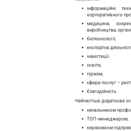
інформаційні тех
корпоративного про
медицина, зокре
виробництва, організ
біотехнології;
експортна діяльніст
інвестиції;
освіта;
туризм;
сфера послуг – рест
благодійність.
Найчастіше додаткова осв
начальником профіл
ТОП-менеджером;
керівником підприєм