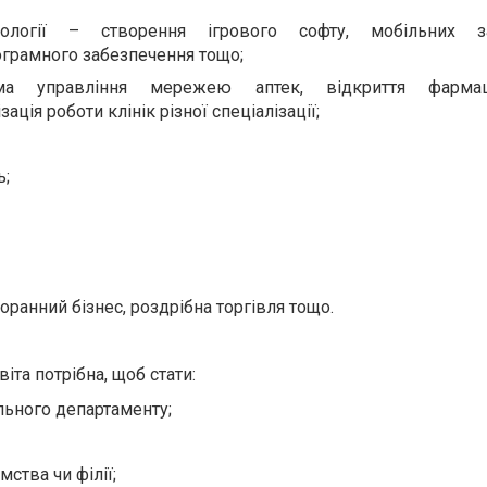
нології – створення ігрового софту, мобільних зас
грамного забезпечення тощо;
ма управління мережею аптек, відкриття фармац
ація роботи клінік різної спеціалізації;
ь;
оранний бізнес, роздрібна торгівля тощо.
іта потрібна, щоб стати:
ьного департаменту;
ства чи філії;