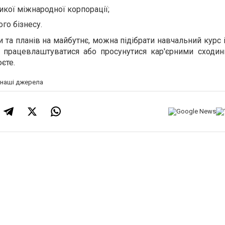
икої міжнародної корпорації;
го бізнесу.
и та планів на майбутнє, можна підібрати навчальний курс і
 працевлаштуватися або просунутися кар'єрними сходин
єте.
а наші джерела