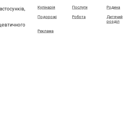
Кулінарія
Послуги
Родина
тосунків,
Подорожі
Робота
Дитячий
розділ
евтичного
Реклама