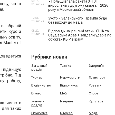
09:14,
У Польщі впала ракета Х-101,
несу, чітко
31 липня
вироблена у другому кварталі 2026
я.
року в Московській області
10:56,
Зустріч Зеленського і Трампа буде
29 липня
без виходу до медіа
 в обраній
йти курс з
08:22,
Відповідь на іранські атаки: США та
29 липня
Саудівська Аравія завдали ударів по
ьну освіту,
об'єктах КВІР в Іраку
і Master of
доведеться
Рубрики новин
Загальний
Техніка
Здоров'я
ді підвищує
розділ
трібно. Під
Туризм
Нерухомість
Транспорт
шу роботу,
Будівництво
Відпочинок
Розваги
Бізнес
Меблі
Спорт
Жіночий
Інтернет
Культура
важливою є
розділ
 для таких
Економіка
Інтер'єр
Мода