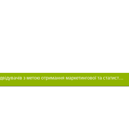
Цей сайт використовує «cookies». Також веб-сайт використовує інтернет-сервіс для збору технічних даних стосовно відвідувачів з метою отримання маркетингової та статистичної інформації. Умови обробки даних відвідувачів сайту див.
 розміщення в
ь обов'язкове