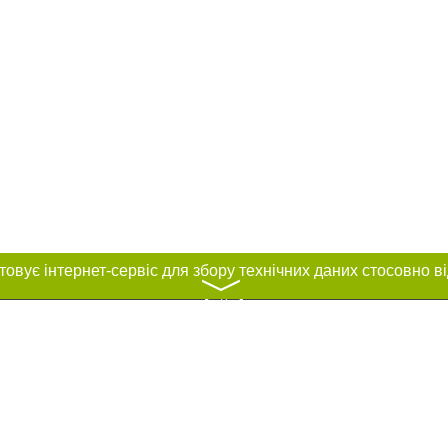
〉
нас :
ування матеріалів без отримання попередньої згоди 04563.com.ua за умови
ого посилання на 04563.com.ua - Сайт міста Біла Церква. Для інтернет-видан