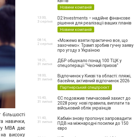
квітів
Новини компаній
13:00,
D2 Investments – надійне фінансове
3 серпня
рішення для реалізації ваших планів
Новини компаній
08:14,
«Можемо взяти практично все, що
2 серпня
захочемо»: Трамп зробив гучну заяву
про угоду з Україною
18:21,
ДБР обшукало понад 100 ТЦК у
31 липня
спецоперації "Чесний призов"
18:00,
Відпочинок у Києві та області: пляжі,
31 липня
басейни, активний відпочинок 2026
Партнерський спецпроєкт
15:40,
ЄС подовжив тимчасовий захист до
31 липня
2028 року: нові правила, виплати та
військовий облік українців
 більшості
11:40,
Кабмін знову пропонує запровадити
та навички,
31 липня
ПДВ на міжнародні посилки до 150
ату МВА дає
євро
 на високу