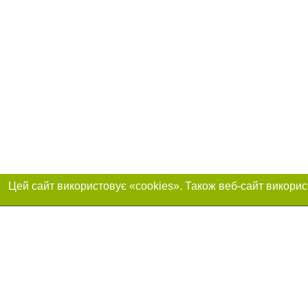
Приєднуйтесь до 
Реклама на сайті
Франшиза "CitySites"
+380730456300
Автори проєкту
Реклама на сайті
Допускається цит
info@04563.com.ua
тексті обов'язков