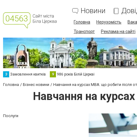
Новини
Дові
Головна
Нерухомість
Вака
Транспорт
Реклама на сайті
З
Замовлення квитків
9
986 років Білій Церкві
Головна
Бізнес новини
Навчання на курсах MBA: що робити після о
Навчання на курсах
Послуги