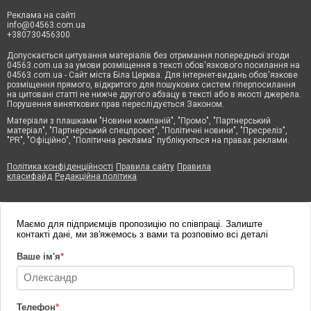
Реклама на сайті
info@04563.com.ua
+380730456300
Допускається цитування матеріалів без отримання попередньої згоди
04563.com.ua за умови розміщення в тексті обов'язкового посилання на
04563.com.ua - Сайт міста Біла Церква. Для інтернет-видань обов'язкове
розміщення прямого, відкритого для пошукових систем гіперпосилання
на цитовані статті не нижче другого абзацу в тексті або в якості джерела.
Порушення виняткових прав переслідується Законом.
Матеріали з плашками "Новини компаній", "Промо", "Партнерський
матеріал", "Партнерський спецпроєкт", "Політичні новини", "Пресреліз",
"PR", "Офіційно", "Політична реклама" публікуються на правах реклами.
Політика конфіденційності
Правила сайту
Правила
класифайд
Редакційна політика
Маємо для підприємців пропозицію по співпраці. Залиште
контакті дані, ми зв'яжемось з вами та розповімо всі деталі
Ваше ім'я
*
Телефон
*