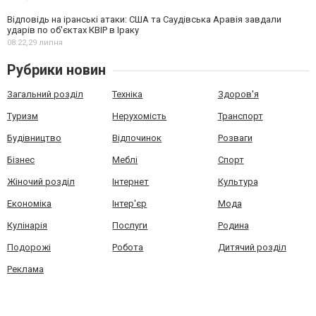
Відповідь на іранські атаки: США та Саудівська Аравія завдали
ударів по об'єктах КВІР в Іраку
08:22,
29 липня
Рубрики новин
Загальний розділ
Техніка
Здоров'я
Туризм
Нерухомість
Транспорт
Будівництво
Відпочинок
Розваги
Бізнес
Меблі
Спорт
Жіночий розділ
Інтернет
Культура
Економіка
Інтер'єр
Мода
Кулінарія
Послуги
Родина
Подорожі
Робота
Дитячий розділ
Реклама