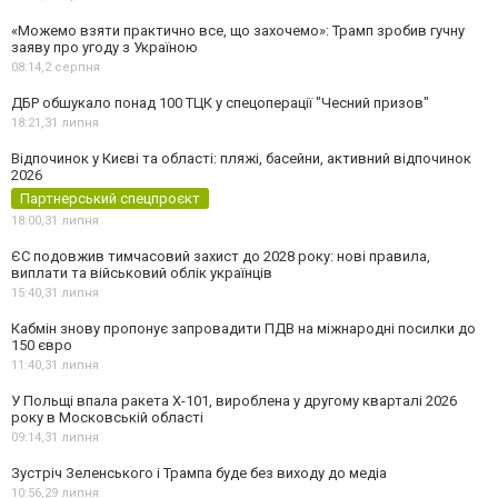
«Можемо взяти практично все, що захочемо»: Трамп зробив гучну
заяву про угоду з Україною
08:14,
2 серпня
ДБР обшукало понад 100 ТЦК у спецоперації "Чесний призов"
18:21,
31 липня
Відпочинок у Києві та області: пляжі, басейни, активний відпочинок
2026
Партнерський спецпроєкт
18:00,
31 липня
ЄС подовжив тимчасовий захист до 2028 року: нові правила,
виплати та військовий облік українців
15:40,
31 липня
Кабмін знову пропонує запровадити ПДВ на міжнародні посилки до
150 євро
11:40,
31 липня
У Польщі впала ракета Х-101, вироблена у другому кварталі 2026
року в Московській області
09:14,
31 липня
Зустріч Зеленського і Трампа буде без виходу до медіа
10:56,
29 липня