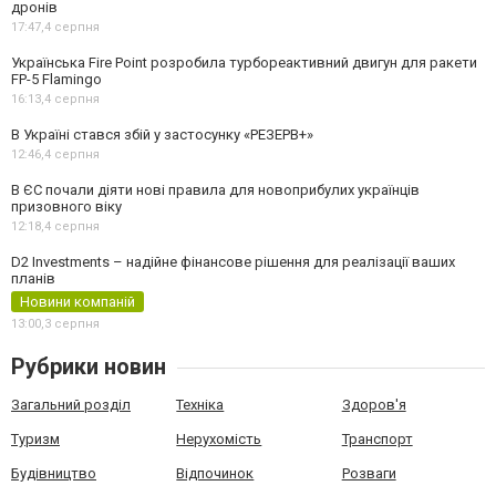
дронів
17:47,
4 серпня
Українська Fire Point розробила турбореактивний двигун для ракети
FP-5 Flamingo
16:13,
4 серпня
В Україні стався збій у застосунку «РЕЗЕРВ+»
12:46,
4 серпня
В ЄС почали діяти нові правила для новоприбулих українців
призовного віку
12:18,
4 серпня
D2 Investments – надійне фінансове рішення для реалізації ваших
планів
Новини компаній
13:00,
3 серпня
Рубрики новин
Загальний розділ
Техніка
Здоров'я
Туризм
Нерухомість
Транспорт
Будівництво
Відпочинок
Розваги