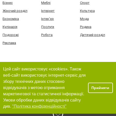
Бізнес
Меблі
Спорт
Жіночий розділ
Інтернет
Культура
Економіка
Інтер'єр
Мода
Кулінарія
Послуги
Родина
Подорожі
Робота
Дитячий розділ
Реклама
Цей сайт використовує «cookies». Також
веб-сайт використовує інтернет-сервіс для
збору технічних даних стосовно
відвідувачів з метою отримання
Прийняти
маркетингової та статистичної інформації.
Умови обробки даних відвідувачів сайту
див.
"Політика конфіденційності"