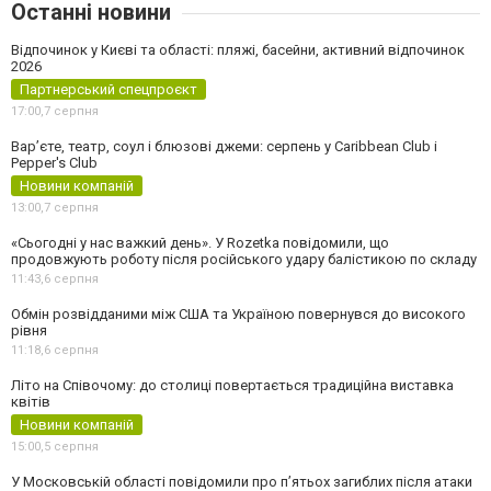
Останні новини
Відпочинок у Києві та області: пляжі, басейни, активний відпочинок
2026
Партнерський спецпроєкт
17:00,
7 серпня
Вар’єте, театр, соул і блюзові джеми: серпень у Caribbean Club і
Pepper's Club
Новини компаній
13:00,
7 серпня
«Сьогодні у нас важкий день». У Rozetka повідомили, що
продовжують роботу після російського удару балістикою по складу
11:43,
6 серпня
Обмін розвідданими між США та Україною повернувся до високого
рівня
11:18,
6 серпня
Літо на Співочому: до столиці повертається традиційна виставка
квітів
Новини компаній
15:00,
5 серпня
У Московській області повідомили про п’ятьох загиблих після атаки