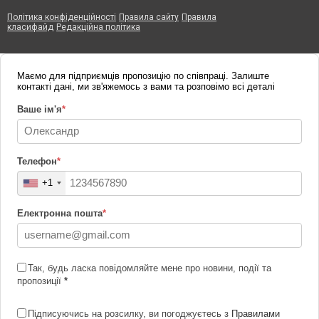
Політика конфіденційності
Правила сайту
Правила
класифайд
Редакційна політика
Маємо для підприємців пропозицію по співпраці. Залиште
контакті дані, ми зв'яжемось з вами та розповімо всі деталі
Ваше ім'я
*
Телефон
*
+1
Електронна пошта
*
Так, будь ласка повідомляйте мене про новини, події та
пропозиції
*
Підписуючись на розсилку, ви погоджуєтесь з
Правилами