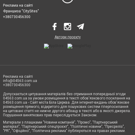
Реклама на сайті
Франшиза "CitySites"
+380730456300
Автори проєкту
Реклама на сайті
info@04563.com.ua
+380730456300
Допускається цитування матеріалів без отримання попередньої згоди
04563.com.ua за умови розміщення в тексті обов'язкового посилання на
04563.com.ua - Сайт міста Біла Церква. Для інтернет-видань обов'язкове
розміщення прямого, відкритого для пошукових систем гіперпосилання
на цитовані статті не нижче другого абзацу в тексті або в якості джерела.
Порушення виняткових прав переслідується Законом.
Матеріали з плашками "Новини компаній", "Промо", "Партнерський
матеріал", "Партнерський спецпроєкт", "Політичні новини", "Пресреліз",
"PR", "Офіційно", "Політична реклама" публікуються на правах реклами.