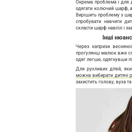
Окрема проблема і для д
одягати колючий шарф, а
Вирішить проблему з ша
спробувати навчити ди
скласти шарф навпіл і за
Інші нюанс
Через капризи весняно
прогулянці малюк вже спі
одяг легше, одягнувши пі
Для рухливих дітей, яки
можна вибирати дитячі р
захистить голову, вуха т