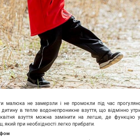
и малюка не замерзли і не промокли під час прогуляно
дитину в тепле водонепроникне взуття, що відмінно утри
квітня взуття можна замінити на легше, де функцію 
, який при необхідності легко прибрати.
рфом