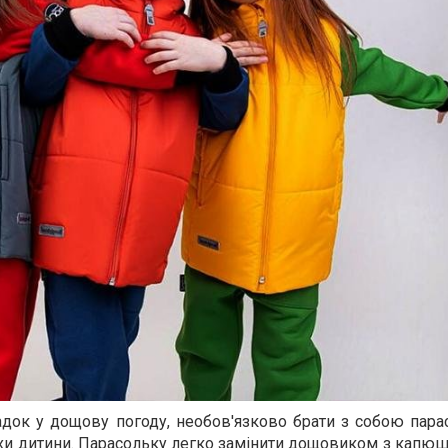
док у дощову погоду, необов'язково брати з собою парас
хи дитини. Парасольку легко замінити дощовиком з капюш