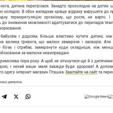
лога, дитина перегрілася. Занадто прохолодна на дотик 
ині холодно. В обох випадках краще відразу вирушити до 
дну терморегуляцію організму, що росте, не варто. І п
 до зниження можливості адаптуватися до перепадів темп
хворювання.
бабусям і дідусям, більше властиво кутати дитині, ніж 
ка велика тривога, що малюк замерзне і захворіє. Але
но бігає і стрибає, замерзнути куди складніше, ніж мен
побоювання за малюка невиправдані.
примхлива пора року. А щоб не зіткнутися ще й з дитячим
годою, і нехай ваше маля завжди буде здорове! А допо
го одягу інтернет магазин Пташка.
Завітайте на сайт
та пере
а наші джерела