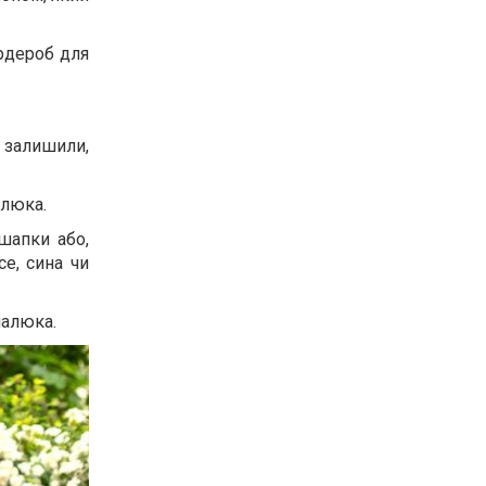
ардероб для
 залишили,
алюка.
 шапки або,
се, сина чи
малюка.