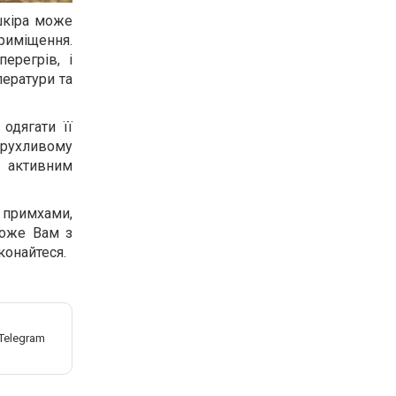
шкіра може
приміщення.
ерегрів, і
ератури та
одягати її
 рухливому
ш активним
и примхами,
може Вам з
конайтеся.