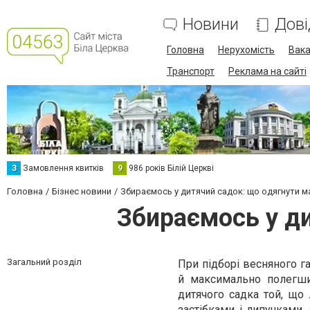
Новини
Дові
Головна
Нерухомість
Вака
Транспорт
Реклама на сайті
З
Замовлення квитків
9
986 років Білій Церкві
Головна
Бізнес новини
Збираємось у дитячий садок: що одягнути 
Збираємось у д
Загальний розділ
При підборі весняного г
й максимально полегши
дитячого садка той, що 
застібками і липучками,