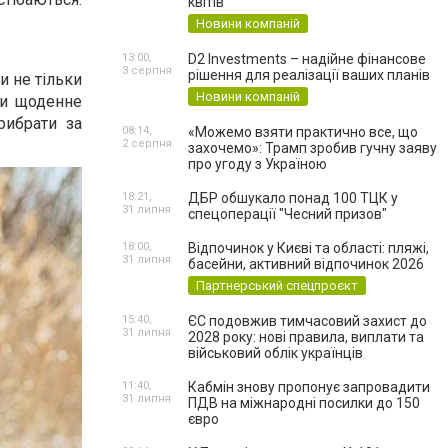
квітів
Новини компаній
13:00,
D2 Investments – надійне фінансове
3 серпня
рішення для реалізації ваших планів
и не тільки
Новини компаній
ти щоденне
рибрати за
08:14,
«Можемо взяти практично все, що
2 серпня
захочемо»: Трамп зробив гучну заяву
про угоду з Україною
18:21,
ДБР обшукало понад 100 ТЦК у
31 липня
спецоперації "Чесний призов"
18:00,
Відпочинок у Києві та області: пляжі,
31 липня
басейни, активний відпочинок 2026
Партнерський спецпроєкт
15:40,
ЄС подовжив тимчасовий захист до
31 липня
2028 року: нові правила, виплати та
військовий облік українців
11:40,
Кабмін знову пропонує запровадити
31 липня
ПДВ на міжнародні посилки до 150
євро