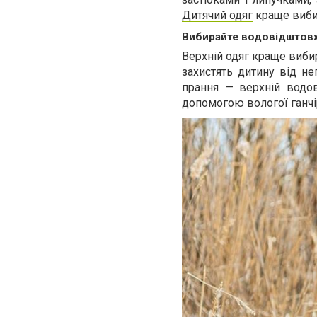
Дитячий одяг
краще вибир
Вибирайте водовідштовх
Верхній одяг краще вибир
захистять дитину від не
прання — верхній водо
допомогою вологої ганчі