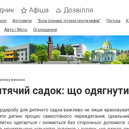
дник
Афіша
Дозвілля
нсії
Фотозвіти
"Біла Церква: історія проти міфів"
Погода
К
Авто / Мото
Оголошення
малюку весною
итячий садок: що одягнут
ардеробу для дитячого садка важливо не лише враховуват
ти дитині процес самостійного перевдягання. Ідеальни
легко одягається і знімається без сторонньої допомоги:
 з мінімальною кількістю гудзиків і кнопок, що важко за