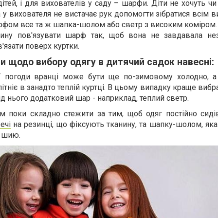
ітей, і для вихователів у саду – шарфи. Діти не хочуть ч
 у вихователя не вистачає рук допомогти зібратися всім 
рфом все та ж шапка-шолом або светр з високим коміром
тину пов'язувати шарф так, щоб вона не завдавала нез
в'язати поверх куртки.
и щодо вибору одягу в дитячий садок навесні:
ї погоди вранці може бути ще по-зимовому холодно, а
тніє в занадто теплій куртці. В цьому випадку краще вибр
д нього додатковий шар - наприклад, теплий светр.
м поки складно стежити за тим, щоб одяг постійно сидів
ечі
на резинці, що фіксують тканину, та шапку-шолом, як
а шию.