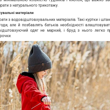
ати з натурального трикотажу.
увальні матеріали
ати з водовідштовхувальних матеріалів. Такі куртки і штан
годи, але й позбавлять батьків необхідності влаштовува
відштовхуючий одяг не маркий, і бруд з нього легко п
рочки.