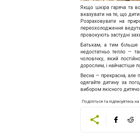
Якщо шкіра гаряча та во
вказувати на те, що дит
Розраховувати на приро
переохолодження ведуть
провокують застудні за
Батькам, а тим більше 
недостатньо тепло — та
чоловічку, який постій
дорослим, і найчастіше 
Весна — прекрасна, але 
одягайте дитину за по
вибором якісного дитячо
Поділіться та підписуйтесь н