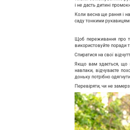
і не дасть дитині промокн
Коли весна ще рання і н
саду тонкими рукавицями
Щоб переживання про те
використовуйте поради та
Спиратися на свої відчут
Якщо вам здається, що н
навпаки, відчуваєте пох
доньку потрібно одягнути
Перевіряти, чи не замерз