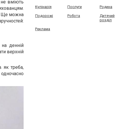
и не вміють
Кулінарія
Послуги
Родина
вихованцям.
. Ще можна
Подорожі
Робота
Дитячий
розділ
ручностей:
Реклама
 на денній
ати верхній
 як треба,
а одночасно