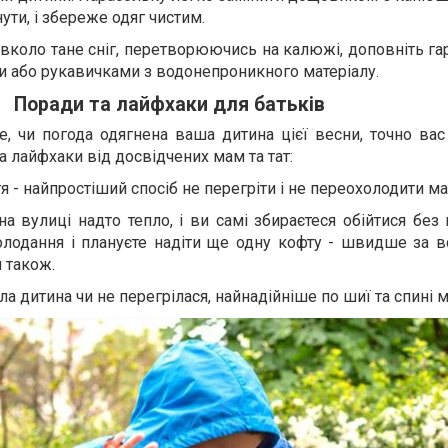
ути, і збереже одяг чистим.
авколо тане сніг, перетворюючись на калюжі, доповніть г
 або рукавичками з водонепроникного матеріалу.
Поради та лайфхаки для батьків
, чи погода одягнена ваша дитина цієї весни, точно вас
 лайфхаки від досвідчених мам та тат:
тя - найпростіший спосіб не перегріти і не переохолодити м
а вулиці надто тепло, і ви самі збираєтеся обійтися без
олодання і плануєте надіти ще одну кофту - швидше за в
 також.
ла дитина чи не перегрілася, найнадійніше по шиї та спині 