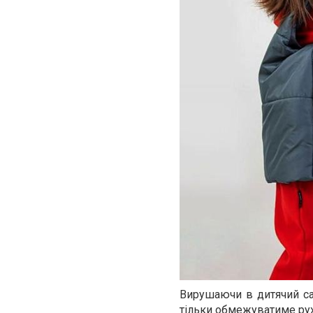
Вирушаючи в дитячий са
тільки обмежуватиме ру