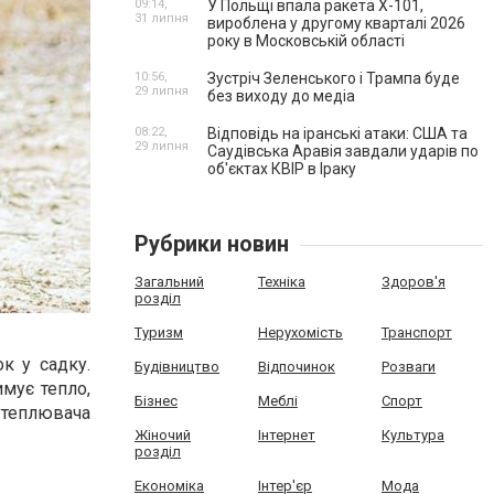
09:14,
У Польщі впала ракета Х-101,
31 липня
вироблена у другому кварталі 2026
року в Московській області
10:56,
Зустріч Зеленського і Трампа буде
29 липня
без виходу до медіа
08:22,
Відповідь на іранські атаки: США та
29 липня
Саудівська Аравія завдали ударів по
об'єктах КВІР в Іраку
Рубрики новин
Загальний
Техніка
Здоров'я
розділ
Туризм
Нерухомість
Транспорт
к у садку.
Будівництво
Відпочинок
Розваги
мує тепло,
Бізнес
Меблі
Спорт
утеплювача
Жіночий
Інтернет
Культура
розділ
Економіка
Інтер'єр
Мода