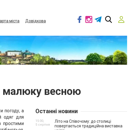
арта міста
Довідкова
и малюку весною
Останні новини
и погоду, а
й одяг для
15:00,
Літо на Співочому: до столиці
 з простими
5 серпня
повертається традиційна виставка
стібаються.