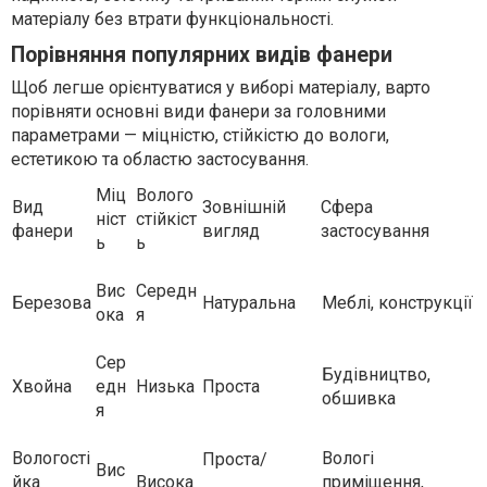
матеріалу без втрати функціональності.
Порівняння популярних видів фанери
Щоб легше орієнтуватися у виборі матеріалу, варто
порівняти основні види фанери за головними
параметрами — міцністю, стійкістю до вологи,
естетикою та областю застосування.
Міц
Волого
Вид
Зовнішній
Сфера
ніст
стійкіст
фанери
вигляд
застосування
ь
ь
Вис
Середн
Березова
Натуральна
Меблі, конструкції
ока
я
Сер
Будівництво,
Хвойна
едн
Низька
Проста
обшивка
я
Вологості
Вологі
Проста/
Вис
йка
Висока
приміщення,