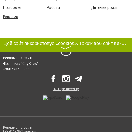
Подорожі
Робота
Дитячий розділ
Реклама
Цей сайт використовує «cookies». Також веб-сайт використовує інтернет-сервіс для збору технічних даних стосовно відвідувачів з метою отримання маркетингової та статистичної інформації. Умови обробки даних відвідувачів сайту див.
〉
Реклама на сайті
Франшиза "CitySites"
+380730456300
Автори проєкту
Реклама на сайті
info@04563.com.ua