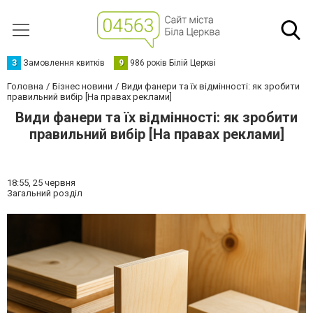
З
Замовлення квитків
9
986 років Білій Церкві
Головна
Бізнес новини
Види фанери та їх відмінності: як зробити
правильний вибір [На правах реклами]
Види фанери та їх відмінності: як зробити
правильний вибір [На правах реклами]
18:55,
25 червня
Загальний розділ