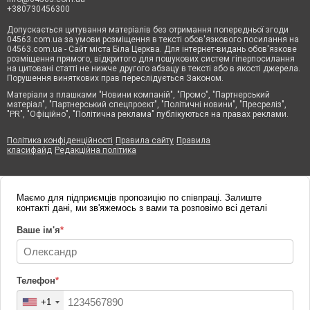
+380730456300
Допускається цитування матеріалів без отримання попередньої згоди
04563.com.ua за умови розміщення в тексті обов'язкового посилання на
04563.com.ua - Сайт міста Біла Церква. Для інтернет-видань обов'язкове
розміщення прямого, відкритого для пошукових систем гіперпосилання
на цитовані статті не нижче другого абзацу в тексті або в якості джерела.
Порушення виняткових прав переслідується Законом.
Матеріали з плашками "Новини компаній", "Промо", "Партнерський
матеріал", "Партнерський спецпроєкт", "Політичні новини", "Пресреліз",
"PR", "Офіційно", "Політична реклама" публікуються на правах реклами.
Політика конфіденційності
Правила сайту
Правила
класифайд
Редакційна політика
Маємо для підприємців пропозицію по співпраці. Залиште
контакті дані, ми зв'яжемось з вами та розповімо всі деталі
Ваше ім'я
*
Телефон
*
+1