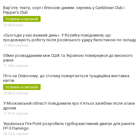
Вар’єте, театр, соул і блюзові джеми: серпень у Caribbean Club і
Pepper's Club
Новини компаній
13:00,
Вчора
«Сьогодні у нас важкий день». У Rozetka повідомили, що
продовжують роботу після російського удару балістикою по складу
11:43,
6 серпня
Обмін розвідданими між США та Україною повернувся до високого
рівня
11:18,
6 серпня
Літо на Співочому: до столиці повертається традиційна виставка
квітів
Новини компаній
15:00,
5 серпня
У Московській області повідомили про п’ятьох загиблих після атаки
дронів
17:47,
4 серпня
Українська Fire Point розробила турбореактивний двигун для ракети
FP-5 Flamingo
16:13,
4 серпня