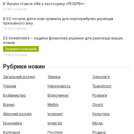
В Україні стався збій у застосунку «РЕЗЕРВ+»
12:46,
4 серпня
В ЄС почали діяти нові правила для новоприбулих українців
призовного віку
12:18,
4 серпня
D2 Investments – надійне фінансове рішення для реалізації ваших
планів
Новини компаній
13:00,
3 серпня
Рубрики новин
Загальний розділ
Техніка
Здоров'я
Туризм
Нерухомість
Транспорт
Будівництво
Відпочинок
Розваги
Бізнес
Меблі
Спорт
Жіночий розділ
Інтернет
Культура
Економіка
Інтер'єр
Мода
Кулінарія
Послуги
Родина