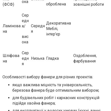
ока
оброблена
(ФСФ)
зовнішні роботи
Сер
едн
Декоративна
Ламінова
Середн
я/
Меблі,
на
я
інтер’єр
вис
ока
Сер
Шліфова
Оздоблення,
едн
Низька
Гладка
на
фарбування
я
Особливості вибору фанери для різних проектів:
якщо важлива міцність та універсальність,
березова фанера буде оптимальним вибором;
для будівельних робіт і каркасних конструкцій
підійде хвойна фанера;
для експлуатації у вологих умовах (кухні, ванні,