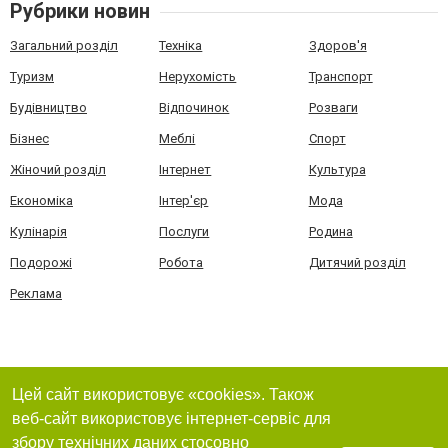
Рубрики новин
Загальний розділ
Техніка
Здоров'я
Туризм
Нерухомість
Транспорт
Будівництво
Відпочинок
Розваги
Бізнес
Меблі
Спорт
Жіночий розділ
Інтернет
Культура
Економіка
Інтер'єр
Мода
Кулінарія
Послуги
Родина
Подорожі
Робота
Дитячий розділ
Реклама
Цей сайт використовує «cookies». Також
веб-сайт використовує інтернет-сервіс для
збору технічних даних стосовно