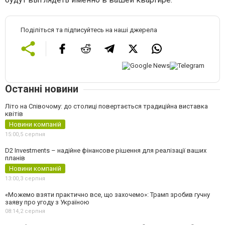
Поділіться та підписуйтесь на наші джерела
Останні новини
Літо на Співочому: до столиці повертається традиційна виставка
квітів
Новини компаній
15:00,
5 серпня
D2 Investments – надійне фінансове рішення для реалізації ваших
планів
Новини компаній
13:00,
3 серпня
«Можемо взяти практично все, що захочемо»: Трамп зробив гучну
заяву про угоду з Україною
08:14,
2 серпня