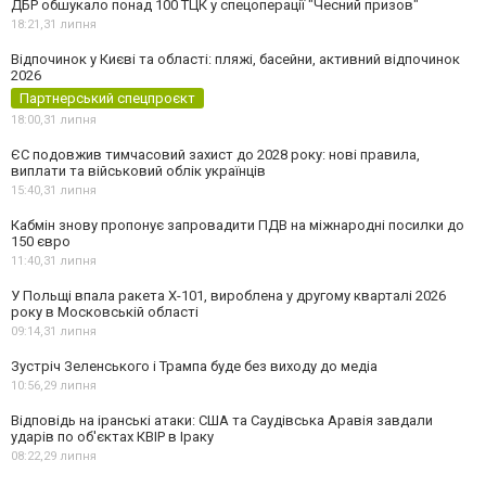
ДБР обшукало понад 100 ТЦК у спецоперації "Чесний призов"
18:21,
31 липня
Відпочинок у Києві та області: пляжі, басейни, активний відпочинок
2026
Партнерський спецпроєкт
18:00,
31 липня
ЄС подовжив тимчасовий захист до 2028 року: нові правила,
виплати та військовий облік українців
15:40,
31 липня
Кабмін знову пропонує запровадити ПДВ на міжнародні посилки до
150 євро
11:40,
31 липня
У Польщі впала ракета Х-101, вироблена у другому кварталі 2026
року в Московській області
09:14,
31 липня
Зустріч Зеленського і Трампа буде без виходу до медіа
10:56,
29 липня
Відповідь на іранські атаки: США та Саудівська Аравія завдали
ударів по об'єктах КВІР в Іраку
08:22,
29 липня