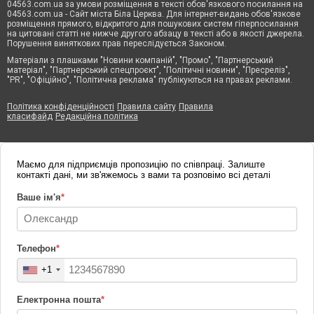
04563.com.ua за умови розміщення в тексті обов'язкового посилання на
04563.com.ua - Сайт міста Біла Церква. Для інтернет-видань обов'язкове
розміщення прямого, відкритого для пошукових систем гіперпосилання
на цитовані статті не нижче другого абзацу в тексті або в якості джерела.
Порушення виняткових прав переслідується Законом.
Матеріали з плашками "Новини компаній", "Промо", "Партнерський
матеріал", "Партнерський спецпроєкт", "Політичні новини", "Пресреліз",
"PR", "Офіційно", "Політична реклама" публікуються на правах реклами.
Політика конфіденційності
Правила сайту
Правила
класифайд
Редакційна політика
Маємо для підприємців пропозицію по співпраці. Залиште
контакті дані, ми зв'яжемось з вами та розповімо всі деталі
Ваше ім'я
*
Телефон
*
+1
Електронна пошта
*