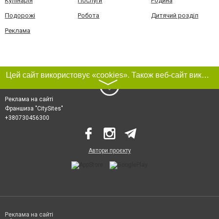
Кулінарія
Послуги
Родина
Подорожі
Робота
Дитячий розділ
Реклама
Цей сайт використовує «cookies». Також веб-сайт використовує інтернет-сервіс для збору технічних даних стосовно відвідувачів з метою отримання маркетингової та статистичної інформації. Умови обробки даних відвідувачів сайту див.
〉
Реклама на сайті
Франшиза "CitySites"
+380730456300
Автори проєкту
Реклама на сайті