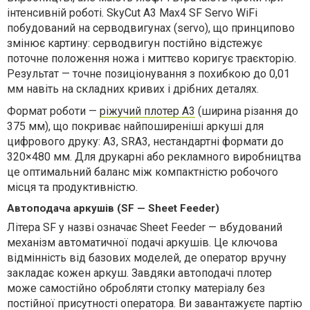
інтенсивній роботі. SkyСut A3 Max4 SF Servo WiFi
побудований на серводвигунах (servo), що принципово
змінює картину: серводвигун постійно відстежує
поточне положення ножа і миттєво коригує траєкторію.
Результат — точне позиціонування з похибкою до 0,01
мм навіть на складних кривих і дрібних деталях.
Формат роботи —
ріжучий плотер A3
(ширина різання до
375 мм), що покриває найпоширеніші аркуші для
цифрового друку: A3, SRA3, нестандартні формати до
320×480 мм. Для друкарні або рекламного виробництва
це оптимальний баланс між компактністю робочого
місця та продуктивністю.
Автоподача аркушів (SF — Sheet Feeder)
Літера SF у назві означає Sheet Feeder — вбудований
механізм автоматичної подачі аркушів. Це ключова
відмінність від базових моделей, де оператор вручну
закладає кожен аркуш. Завдяки автоподачі плотер
може самостійно обробляти стопку матеріалу без
постійної присутності оператора. Ви завантажуєте партію