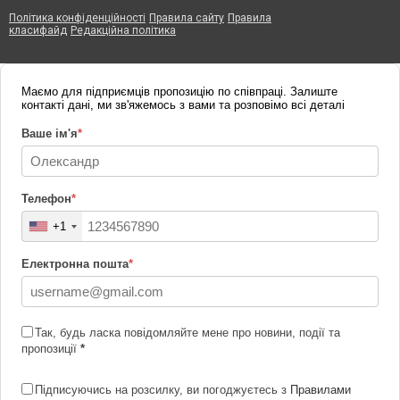
Політика конфіденційності
Правила сайту
Правила
класифайд
Редакційна політика
Маємо для підприємців пропозицію по співпраці. Залиште
контакті дані, ми зв'яжемось з вами та розповімо всі деталі
Ваше ім'я
*
Телефон
*
+1
Електронна пошта
*
Так, будь ласка повідомляйте мене про новини, події та
пропозиції
*
Підписуючись на розсилку, ви погоджуєтесь з
Правилами