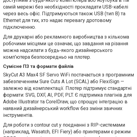
доступним з будь-якого комп'ютера або ноутбука в тій
самій мережі без необхідності прокладати USB-кабелі
через весь офіс. Підтримуються також USB (тип B) та
Ethernet для тих, хто надає перевагу дротовому
підключенню.
Для друкарні або рекламного виробництва з кількома
робочими місцями це означає, що завдання на різання
можна надсилати з будь-якого дизайнерського
комп'ютера безпосередньо на плотер.
Сумісне ПЗ та формати файлів
SkyСut A3 Max4 SF Servo WiFi постачається з програмним
забезпеченням Sure Cuts A Lot (SCAL) або FlexiSign —
залежно від комплектації. Плотер підтримує стандартні
формати: SVG, DXF, AI, PDF, PLT. Є підтримка плагінів для
Adobe Illustrator та CorelDraw, що спрощує інтеграцію в
наявний дизайнерський workflow без зміни звичних
інструментів.
Для роботи з contour cut у поєднанні з RIP-системами
(наприклад, Wasatch, EFI Fiery) або принтерами є режим