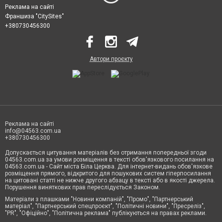
Реклама на сайті
Франшиза "CitySites"
+380730456300
Автори проєкту
Реклама на сайті
info@04563.com.ua
+380730456300
Допускається цитування матеріалів без отримання попередньої згоди
04563.com.ua за умови розміщення в тексті обов'язкового посилання на
04563.com.ua - Сайт міста Біла Церква. Для інтернет-видань обов'язкове
розміщення прямого, відкритого для пошукових систем гіперпосилання
на цитовані статті не нижче другого абзацу в тексті або в якості джерела.
Порушення виняткових прав переслідується Законом.
Матеріали з плашками "Новини компаній", "Промо", "Партнерський
матеріал", "Партнерський спецпроєкт", "Політичні новини", "Пресреліз",
"PR", "Офіційно", "Політична реклама" публікуються на правах реклами.