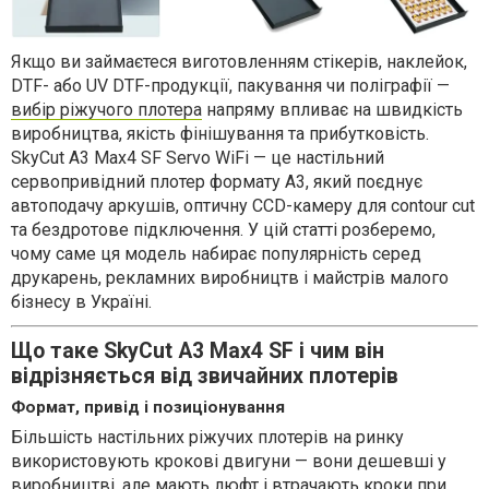
Якщо ви займаєтеся виготовленням стікерів, наклейок,
DTF- або UV DTF-продукції, пакування чи поліграфії —
вибір ріжучого плотера
напряму впливає на швидкість
виробництва, якість фінішування та прибутковість.
SkyСut A3 Max4 SF Servo WiFi — це настільний
сервопривідний плотер формату А3, який поєднує
автоподачу аркушів, оптичну CCD-камеру для contour cut
та бездротове підключення. У цій статті розберемо,
чому саме ця модель набирає популярність серед
друкарень, рекламних виробництв і майстрів малого
бізнесу в Україні.
Що таке SkyСut A3 Max4 SF і чим він
відрізняється від звичайних плотерів
Формат, привід і позиціонування
Більшість настільних ріжучих плотерів на ринку
використовують крокові двигуни — вони дешевші у
виробництві, але мають люфт і втрачають кроки при