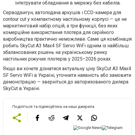
інтегрувати обладнання в мережу без кабелів.
Серводвигун, автоподача аркушів і CCD-камера для
contour cut у компактному настільному корпусі — це не
маркетинговий набір опцій, а три функції, без яких
комерційне використання плотера для серійного
виробництва практично неможливе. Саме ця комбінація
робить SkyСut A3 Max4 SF Servo WiFi одним із найбільш
збалансованих рішень на українському ринку
настільних ріжучих плотерів у 2025–2026 роках.
Якщо ви хочете дізнатися актуальну ціну SkyСut A3 Max4
SF Servo WiFi в Україні, уточнити наявність або замовити
демонстрацію — зверніться до авторизованого дилера
SkyСut в Україні.
Поділіться та підписуйтесь на наші джерела