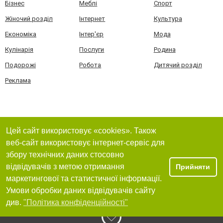
Бізнес
Меблі
Спорт
Жіночий розділ
Інтернет
Культура
Економіка
Інтер'єр
Мода
Кулінарія
Послуги
Родина
Подорожі
Робота
Дитячий розділ
Реклама
Цей сайт використовує «cookies». Також
веб-сайт використовує інтернет-сервіс для
збору технічних даних стосовно
відвідувачів з метою отримання
Прийняти
маркетингової та статистичної інформації.
Умови обробки даних відвідувачів сайту
див.
"Політика конфіденційності"