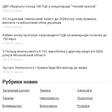
ДБР обшукало понад 100 ТЦК у спецоперації "Чесний призов"
18:21,
31 липня
ЄС подовжив тимчасовий захист до 2028 року: нові правила,
виплати та військовий облік українців
15:40,
31 липня
Кабмін знову пропонує запровадити ПДВ на міжнародні посилки до
150 євро
11:40,
31 липня
У Польщі впала ракета Х-101, вироблена у другому кварталі 2026
року в Московській області
09:14,
31 липня
Зустріч Зеленського і Трампа буде без виходу до медіа
10:56,
29 липня
Рубрики новин
Загальний розділ
Техніка
Здоров'я
Туризм
Нерухомість
Транспорт
Будівництво
Відпочинок
Розваги