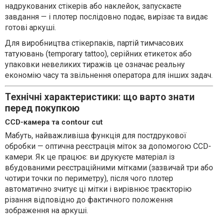
надрукованих стікерів або наклейок, запускаєте
завдання — і плотер послідовно подає, вирізає та видає
готові аркуші.
Для виробництва стікерпаків, партій тимчасових
татуювань (temporary tattoo), серійних етикеток або
упаковки невеликих тиражів це означає реальну
економію часу та звільнення оператора для інших задач.
Технічні характеристики: що варто знати
перед покупкою
CCD-камера та contour cut
Мабуть, найважливіша функція для постдрукової
обробки — оптична реєстрація міток за допомогою CCD-
камери. Як це працює: ви друкуєте матеріал із
вбудованими реєстраційними мітками (зазвичай три або
чотири точки по периметру), після чого плотер
автоматично зчитує ці мітки і вирівнює траєкторію
різання відповідно до фактичного положення
зображення на аркуші.