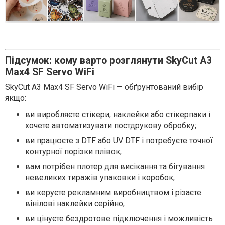
Підсумок: кому варто розглянути SkyСut A3
Max4 SF Servo WiFi
SkyСut A3 Max4 SF Servo WiFi — обґрунтований вибір
якщо:
ви виробляєте стікери, наклейки або стікерпаки і
хочете автоматизувати постдрукову обробку;
ви працюєте з DTF або UV DTF і потребуєте точної
контурної порізки плівок;
вам потрібен плотер для висікання та бігування
невеликих тиражів упаковки і коробок;
ви керуєте рекламним виробництвом і різаєте
вінілові наклейки серійно;
ви цінуєте бездротове підключення і можливість