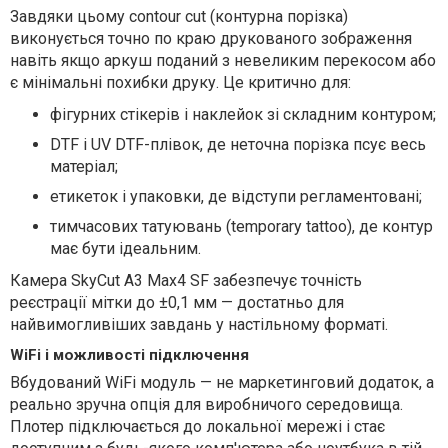
Завдяки цьому contour cut (контурна порізка)
виконується точно по краю друкованого зображення
навіть якщо аркуш поданий з невеликим перекосом або
є мінімальні похибки друку. Це критично для:
фігурних стікерів і наклейок зі складним контуром;
DTF і UV DTF-плівок, де неточна порізка псує весь
матеріал;
етикеток і упаковки, де відступи регламентовані;
тимчасових татуювань (temporary tattoo), де контур
має бути ідеальним.
Камера SkyСut A3 Max4 SF забезпечує точність
реєстрації мітки до ±0,1 мм — достатньо для
найвимогливіших завдань у настільному форматі.
WiFi і можливості підключення
Вбудований WiFi модуль — не маркетинговий додаток, а
реально зручна опція для виробничого середовища.
Плотер підключається до локальної мережі і стає