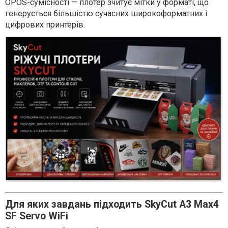
OPOS-сумісності — плотер зчитує мітки у форматі, що
генерується більшістю сучасних широкоформатних і
цифрових принтерів.
Для яких завдань підходить SkyСut A3 Max4
SF Servo WiFi