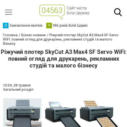
З
Замовлення квитків
9
986 років Білій Церкві
Головна
Бізнес новини
Ріжучий плотер SkyСut A3 Max4 SF Servo
WiFi: повний огляд для друкарень, рекламних студій та малого
бізнесу
Ріжучий плотер SkyСut A3 Max4 SF Servo WiFi:
повний огляд для друкарень, рекламних
студій та малого бізнесу
10:34,
28 травня
Загальний розділ