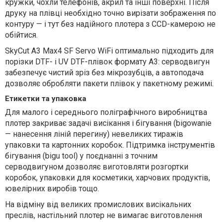
кружки, чохли телефонів, акрил та інші поверхні. Після
друку на плівці необхідно точно вирізати зображення по
контуру — і тут без надійного плотера з CCD-камерою не
обійтися.
SkyСut A3 Max4 SF Servo WiFi оптимально підходить для
порізки DTF- і UV DTF-плівок формату А3: серводвигун
забезпечує чистий зріз без мікрозубців, а автоподача
дозволяє обробляти пакети плівок у пакетному режимі.
Етикетки та упаковка
Для малого і середнього поліграфічного виробництва
плотер закриває задачі висікання і бігування (bigowanie
— нанесення ліній перегину) невеликих тиражів
упаковки та картонних коробок. Підтримка інструментів
бігування (bigu tool) у поєднанні з точним
серводвигуном дозволяє виготовляти розгортки
коробок, упаковки для косметики, харчових продуктів,
ювелірних виробів тощо.
На відміну від великих промислових висікальних
преслів, настільний плотер не вимагає виготовлення