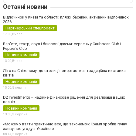
Останні новини
Відпочинок у Києві та області: пляжі, басейни, активний відпочинок
2026
Партнерський спецпроєкт
17:00,
Вчора
Вар’єте, театр, соул і блюзові джеми: серпень у Caribbean Club і
Pepper's Club
Новини компаній
13:00,
Вчора
Літо на Співочому: до столиці повертається традиційна виставка
квітів
Новини компаній
15:00,
5 серпня
D2 Investments – надійне фінансове рішення для реалізації ваших
планів
Новини компаній
13:00,
3 серпня
«Можемо взяти практично все, що захочемо»: Трамп зробив гучну
заяву про угоду з Україною
08:14,
2 серпня