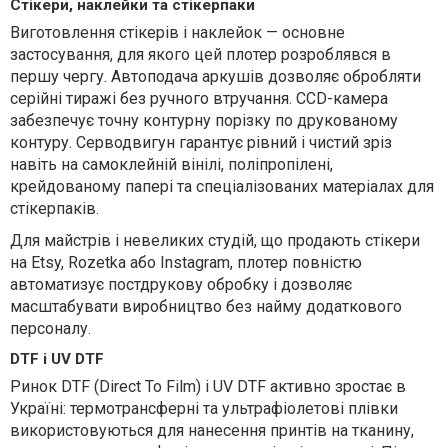
Стікери, наклейки та стікерпаки
Виготовлення стікерів і наклейок — основне
застосування, для якого цей плотер розроблявся в
першу чергу. Автоподача аркушів дозволяє обробляти
серійні тиражі без ручного втручання. CCD-камера
забезпечує точну контурну порізку по друкованому
контуру. Серводвигун гарантує рівний і чистий зріз
навіть на самоклейній вінілі, поліпропілені,
крейдованому папері та спеціалізованих матеріалах для
стікерпаків.
Для майстрів і невеликих студій, що продають стікери
на Etsy, Rozetka або Instagram, плотер повністю
автоматизує постдрукову обробку і дозволяє
масштабувати виробництво без найму додаткового
персоналу.
DTF і UV DTF
Ринок DTF (Direct To Film) і UV DTF активно зростає в
Україні: термотрансферні та ультрафіолетові плівки
використовуються для нанесення принтів на тканину,