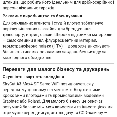
штанців, що робить його ідеальним для дрібносерійних і
персоналізованих тиражів.
Рекламне виробництво та брендування
Для рекламних агентств і студій плотер забезпечує
порізку вінілових наклейок для брендування
транспорту, вітрин, офісів. Широка підтримка матеріалів
— самоклейний вініл, флуоресцентний матеріал,
термотрансферна плівка (HTV) — дозволяє виконувати
більшість типових рекламних завдань без виходу за
межі одного обладнання.
Переваги для малого бізнесу та друкарень
Окупність і вартість володіння
SkyСut A3 Max4 SF Servo WiFi позиціонується у
середньому ціновому сегменті між бюджетними
кроковими плотерами та промисловими моделями
Graphtec або Roland. Для малого бізнесу це означає
розумний баланс між можливостями та інвестицією: ви
отримуєте серводвигун, автоподачу та CCD-камеру —