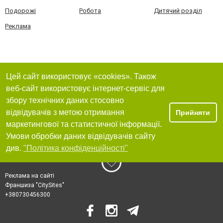
Подорожі
Робота
Дитячий розділ
Реклама
Цей сайт використовує «cookies». Також
веб-сайт використовує інтернет-сервіс для
збору технічних даних стосовно
відвідувачів з метою отримання
Прийняти
маркетингової та статистичної інформації.
Умови обробки даних відвідувачів сайту
див.
"Політика конфіденційності"
Реклама на сайті
Франшиза "CitySites"
+380730456300