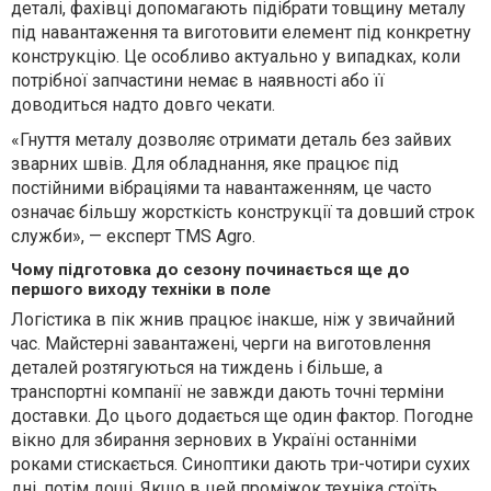
деталі, фахівці допомагають підібрати товщину металу
під навантаження та виготовити елемент під конкретну
конструкцію. Це особливо актуально у випадках, коли
потрібної запчастини немає в наявності або її
доводиться надто довго чекати.
«Гнуття металу дозволяє отримати деталь без зайвих
зварних швів. Для обладнання, яке працює під
постійними вібраціями та навантаженням, це часто
означає більшу жорсткість конструкції та довший строк
служби», — експерт TMS Agro.
Чому підготовка до сезону починається ще до
першого виходу техніки в поле
Логістика в пік жнив працює інакше, ніж у звичайний
час. Майстерні завантажені, черги на виготовлення
деталей розтягуються на тиждень і більше, а
транспортні компанії не завжди дають точні терміни
доставки. До цього додається ще один фактор. Погодне
вікно для збирання зернових в Україні останніми
роками стискається. Синоптики дають три-чотири сухих
дні, потім дощі. Якщо в цей проміжок техніка стоїть