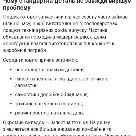
Чому стандартна деталь не завжди вирішує
проблему
Пошук готової запчастини під час сезону часто займає
більше часу, ніж її виготовлення. У господарствах
працює техніка різних років випуску. Частина
обладнання проходила модернізацію, а деякі
конструкції взагалі виготовлялися під конкретні
виробничі потреби.
Серед типових причин затримок:
нестандартні розміри деталей;
імпортна техніка зі складною логістикою
запчастин;
самостійні доробки обладнання;
тривале очікування поставок;
ризик простою на кілька днів.
Окремий випадок — імпортна техніка. На ринку
з'являється все більше вживаних комбайнів та
зернових ліній з Польщі, Німеччини та Чехії. Оригінальні