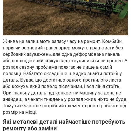
Жнива не залишають запасу часу на ремонт. Комбайн,
норія чи зерновий транспортер можуть працювати без
серйозних зауважень, але одна деформована панель
або пошкоджений кожух здатні зупинити весь процес. У
розпал сезону проблема полягає не лише в самій
поломці. Набагато складніше швидко знайти потрібну
деталь. Буває, що достатньо одного прогнилого листа
або кожуха, який повело після зими, і вся лінія стоїть.
Оригінальну деталь під конкретну машину за день не
знайдеш, а чекати тиждень у розпал жнив ніхто не буде.
Тому все частіше потрібний елемент просто роблять під
розмір на місці.
Які металеві деталі найчастіше потребують
ремонту або заміни