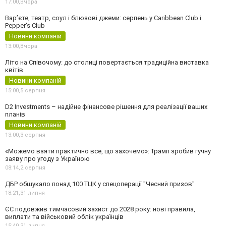
17:00,
Вчора
Вар’єте, театр, соул і блюзові джеми: серпень у Caribbean Club і
Pepper's Club
Новини компаній
13:00,
Вчора
Літо на Співочому: до столиці повертається традиційна виставка
квітів
Новини компаній
15:00,
5 серпня
D2 Investments – надійне фінансове рішення для реалізації ваших
планів
Новини компаній
13:00,
3 серпня
«Можемо взяти практично все, що захочемо»: Трамп зробив гучну
заяву про угоду з Україною
08:14,
2 серпня
ДБР обшукало понад 100 ТЦК у спецоперації "Чесний призов"
18:21,
31 липня
ЄС подовжив тимчасовий захист до 2028 року: нові правила,
виплати та військовий облік українців
15:40,
31 липня