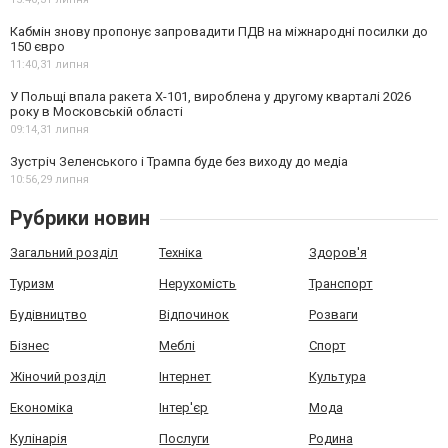
Кабмін знову пропонує запровадити ПДВ на міжнародні посилки до
150 євро
11:40,
31 липня
У Польщі впала ракета Х-101, вироблена у другому кварталі 2026
року в Московській області
09:14,
31 липня
Зустріч Зеленського і Трампа буде без виходу до медіа
10:56,
29 липня
Рубрики новин
Загальний розділ
Техніка
Здоров'я
Туризм
Нерухомість
Транспорт
Будівництво
Відпочинок
Розваги
Бізнес
Меблі
Спорт
Жіночий розділ
Інтернет
Культура
Економіка
Інтер'єр
Мода
Кулінарія
Послуги
Родина