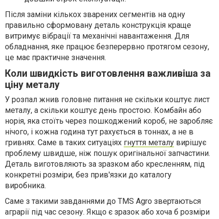
Після заміни кількох зварених сегментів на одну
правильно сформовану деталь конструкція краще
витримує вібрації та механічні навантаження. Для
обладнання, яке працює безперервно протягом сезону,
це має практичне значення.
Коли швидкість виготовлення важливіша за
ціну металу
У розпал жнив головне питання не скільки коштує лист
металу, а скільки коштує день простою. Комбайн або
норія, яка стоїть через пошкоджений короб, не заробляє
нічого, і кожна година тут рахується в тоннах, а не в
гривнях. Саме в таких ситуаціях
гнуття металу
вирішує
проблему швидше, ніж пошук оригінальної запчастини.
Деталь виготовляють за зразком або кресленням, під
конкретні розміри, без прив'язки до каталогу
виробника.
Саме з такими завданнями до TMS Agro звертаються
аграрії під час сезону. Якщо є зразок або хоча б розміри