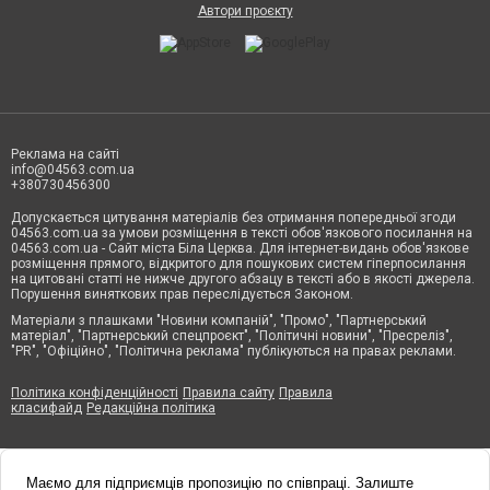
Автори проєкту
Реклама на сайті
info@04563.com.ua
+380730456300
Допускається цитування матеріалів без отримання попередньої згоди
04563.com.ua за умови розміщення в тексті обов'язкового посилання на
04563.com.ua - Сайт міста Біла Церква. Для інтернет-видань обов'язкове
розміщення прямого, відкритого для пошукових систем гіперпосилання
на цитовані статті не нижче другого абзацу в тексті або в якості джерела.
Порушення виняткових прав переслідується Законом.
Матеріали з плашками "Новини компаній", "Промо", "Партнерський
матеріал", "Партнерський спецпроєкт", "Політичні новини", "Пресреліз",
"PR", "Офіційно", "Політична реклама" публікуються на правах реклами.
Політика конфіденційності
Правила сайту
Правила
класифайд
Редакційна політика
Маємо для підприємців пропозицію по співпраці. Залиште