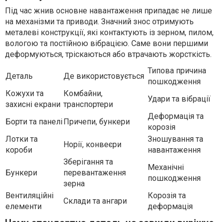
Під час жнив основне навантаження припадає не лише
на механізми та приводи. Значний знос отримують
металеві конструкції, які контактують із зерном, пилом,
вологою та постійною вібрацією. Саме вони першими
деформуються, тріскаються або втрачають жорсткість.
Типова причина
Деталь
Де використовується
пошкодження
Кожухи та
Комбайни,
Удари та вібрації
захисні екрани
транспортери
Деформація та
Борти та панелі
Причепи, бункери
корозія
Лотки та
Зношування та
Норії, конвеєри
короби
навантаження
Зберігання та
Механічні
Бункери
перевантаження
пошкодження
зерна
Вентиляційні
Корозія та
Склади та ангари
елементи
деформація