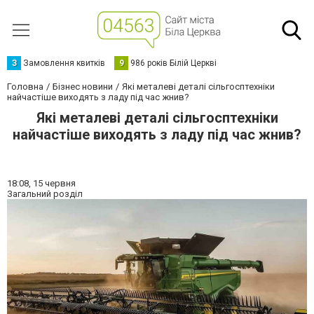
З
Замовлення квитків
9
986 років Білій Церкві
Головна
Бізнес новини
Які металеві деталі сільгосптехніки
найчастіше виходять з ладу під час жнив?
Які металеві деталі сільгосптехніки
найчастіше виходять з ладу під час жнив?
18:08,
15 червня
Загальний розділ