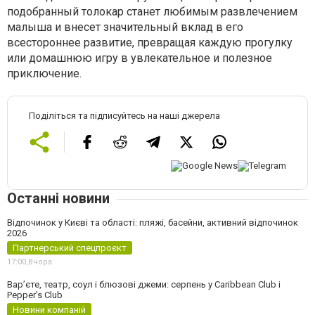
подобранный толокар станет любимым развлечением
малыша и внесет значительный вклад в его
всестороннее развитие, превращая каждую прогулку
или домашнюю игру в увлекательное и полезное
приключение.
Поділіться та підписуйтесь на наші джерела
Останні новини
Відпочинок у Києві та області: пляжі, басейни, активний відпочинок
2026
Партнерський спецпроєкт
17:00,
Вчора
Вар’єте, театр, соул і блюзові джеми: серпень у Caribbean Club і
Pepper's Club
Новини компаній