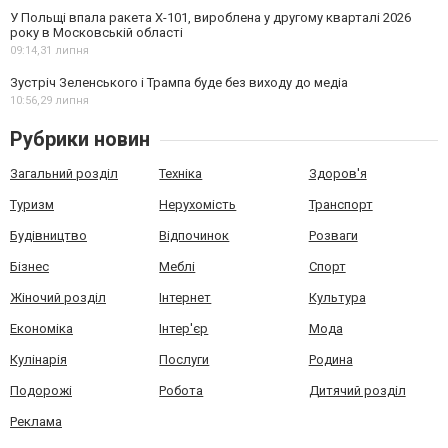
У Польщі впала ракета Х-101, вироблена у другому кварталі 2026
року в Московській області
09:14,
31 липня
Зустріч Зеленського і Трампа буде без виходу до медіа
10:56,
29 липня
Рубрики новин
Загальний розділ
Техніка
Здоров'я
Туризм
Нерухомість
Транспорт
Будівництво
Відпочинок
Розваги
Бізнес
Меблі
Спорт
Жіночий розділ
Інтернет
Культура
Економіка
Інтер'єр
Мода
Кулінарія
Послуги
Родина
Подорожі
Робота
Дитячий розділ
Реклама