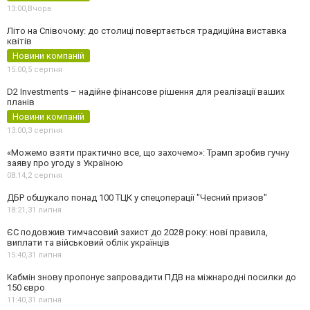
13:00,
Вчора
Літо на Співочому: до столиці повертається традиційна виставка
квітів
Новини компаній
15:00,
5 серпня
D2 Investments – надійне фінансове рішення для реалізації ваших
планів
Новини компаній
13:00,
3 серпня
«Можемо взяти практично все, що захочемо»: Трамп зробив гучну
заяву про угоду з Україною
08:14,
2 серпня
ДБР обшукало понад 100 ТЦК у спецоперації "Чесний призов"
18:21,
31 липня
ЄС подовжив тимчасовий захист до 2028 року: нові правила,
виплати та військовий облік українців
15:40,
31 липня
Кабмін знову пропонує запровадити ПДВ на міжнародні посилки до
150 євро
11:40,
31 липня