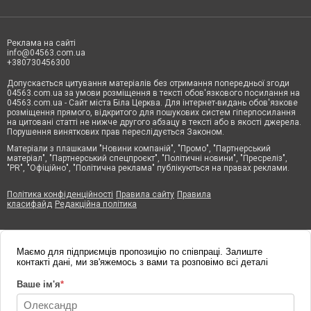
Реклама на сайті
info@04563.com.ua
+380730456300
Допускається цитування матеріалів без отримання попередньої згоди
04563.com.ua за умови розміщення в тексті обов'язкового посилання на
04563.com.ua - Сайт міста Біла Церква. Для інтернет-видань обов'язкове
розміщення прямого, відкритого для пошукових систем гіперпосилання
на цитовані статті не нижче другого абзацу в тексті або в якості джерела.
Порушення виняткових прав переслідується Законом.
Матеріали з плашками "Новини компаній", "Промо", "Партнерський
матеріал", "Партнерський спецпроєкт", "Політичні новини", "Пресреліз",
"PR", "Офіційно", "Політична реклама" публікуються на правах реклами.
Політика конфіденційності
Правила сайту
Правила
класифайд
Редакційна політика
Маємо для підприємців пропозицію по співпраці. Залиште
контакті дані, ми зв'яжемось з вами та розповімо всі деталі
Ваше ім'я
*