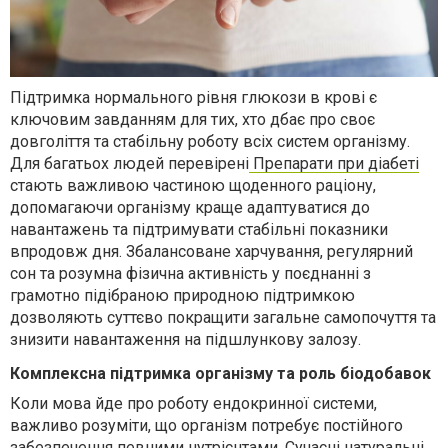
Підтримка нормального рівня глюкози в крові є
ключовим завданням для тих, хто дбає про своє
довголіття та стабільну роботу всіх систем організму.
Для багатьох людей перевірені
Препарати при діабеті
стають важливою частиною щоденного раціону,
допомагаючи організму краще адаптуватися до
навантажень та підтримувати стабільні показники
впродовж дня. Збалансоване харчування, регулярний
сон та розумна фізична активність у поєднанні з
грамотно підібраною природною підтримкою
дозволяють суттєво покращити загальне самопочуття та
знизити навантаження на підшлункову залозу.
Комплексна підтримка організму та роль біодобавок
Коли мова йде про роботу ендокринної системи,
важливо розуміти, що організм потребує постійного
забезпечення певними нутрієнтами. Сучасні натуральні