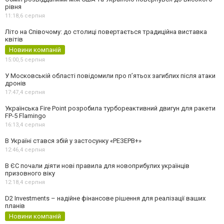
рівня
11:18,
6 серпня
Літо на Співочому: до столиці повертається традиційна виставка
квітів
Новини компаній
15:00,
5 серпня
У Московській області повідомили про п’ятьох загиблих після атаки
дронів
17:47,
4 серпня
Українська Fire Point розробила турбореактивний двигун для ракети
FP-5 Flamingo
16:13,
4 серпня
В Україні стався збій у застосунку «РЕЗЕРВ+»
12:46,
4 серпня
В ЄС почали діяти нові правила для новоприбулих українців
призовного віку
12:18,
4 серпня
D2 Investments – надійне фінансове рішення для реалізації ваших
планів
Новини компаній