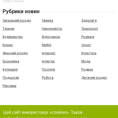
13:00,
3 серпня
Рубрики новин
Загальний розділ
Техніка
Здоров'я
Туризм
Нерухомість
Транспорт
Будівництво
Відпочинок
Розваги
Бізнес
Меблі
Спорт
Жіночий розділ
Інтернет
Культура
Економіка
Інтер'єр
Мода
Кулінарія
Послуги
Родина
Подорожі
Робота
Дитячий розділ
Реклама
Цей сайт використовує «cookies». Також