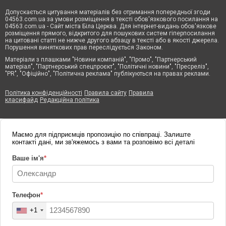
Допускається цитування матеріалів без отримання попередньої згоди
04563.com.ua за умови розміщення в тексті обов'язкового посилання на
04563.com.ua - Сайт міста Біла Церква. Для інтернет-видань обов'язкове
розміщення прямого, відкритого для пошукових систем гіперпосилання
на цитовані статті не нижче другого абзацу в тексті або в якості джерела.
Порушення виняткових прав переслідується Законом.
Матеріали з плашками "Новини компаній", "Промо", "Партнерський
матеріал", "Партнерський спецпроєкт", "Політичні новини", "Пресреліз",
"PR", "Офіційно", "Політична реклама" публікуються на правах реклами.
Політика конфіденційності
Правила сайту
Правила
класифайд
Редакційна політика
Маємо для підприємців пропозицію по співпраці. Залиште
контакті дані, ми зв'яжемось з вами та розповімо всі деталі
Ваше ім'я
*
Телефон
*
+1