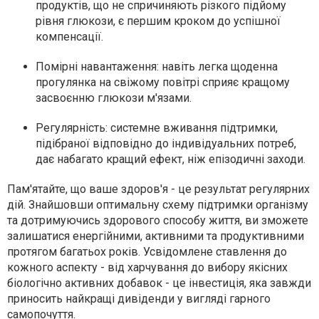
продуктів, що не спричиняють різкого підйому
рівня глюкози, є першим кроком до успішної
компенсації.
Помірні навантаження:
навіть легка щоденна
прогулянка на свіжому повітрі сприяє кращому
засвоєнню глюкози м'язами.
Регулярність:
системне вживання підтримки,
підібраної відповідно до індивідуальних потреб,
дає набагато кращий ефект, ніж епізодичні заходи.
Пам'ятайте, що ваше здоров'я - це результат регулярних
дій. Знайшовши оптимальну схему підтримки організму
та дотримуючись здорового способу життя, ви зможете
залишатися енергійними, активними та продуктивними
протягом багатьох років. Усвідомлене ставлення до
кожного аспекту - від харчування до вибору якісних
біологічно активних добавок - це інвестиція, яка завжди
приносить найкращі дивіденди у вигляді гарного
самопочуття.