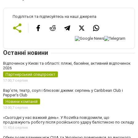
Поділіться та підписуйтесь на наші джерела
Останні новини
Відпочинок у Києві та області: пляжі, басейни, активний відпочинок
2026
Партнерський спецпроєкт
17:00,
7 серпня
Вар’єте, театр, соул і блюзові джеми: серпень у Caribbean Club і
Pepper's Club
Новини компаній
13:00,
7 серпня
«Сьогодні у нас важкий день». У Rozetka повідомили, що
продовжують роботу після російського удару балістикою по складу
11:43,
6 серпня
Обмін розвідданими між США та Україною повернувся до високого