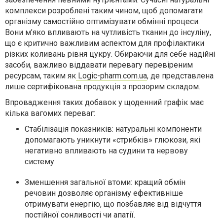
комплекси розроблені таким чином, щоб допомагати
організму самостійно оптимізувати обмінні процеси.
Вони м’яко впливають на чутливість тканин до інсуліну,
що є критично важливим аспектом для профілактики
різких коливань рівня цукру. Обираючи для себе надійні
засоби, важливо віддавати перевагу перевіреним
ресурсам, таким як
Logic-pharm.com.ua
, де представлена
лише сертифікована продукція з прозорим складом.
Впровадження таких добавок у щоденний графік має
кілька вагомих переваг:
Стабілізація показників:
натуральні компоненти
допомагають уникнути «стрибків» глюкози, які
негативно впливають на судини та нервову
систему.
Зменшення загальної втоми:
кращий обмін
речовин дозволяє організму ефективніше
отримувати енергію, що позбавляє від відчуття
постійної сонливості чи апатії.