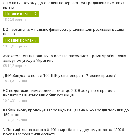
Літо на Співочому: до столиці повертається традиційна виставка
квітів
Новини компаній
15:00,
5 серпня
D2 Investments – надійне фінансове рішення для реалізації ваших
планів
Новини компаній
13:00,
3 серпня
«Можемо взяти практично все, що захочемо»: Трамп зробив гучну
заяву про угоду з Україною
08:14,
2 серпня
ДБР обшукало понад 100 ТЦК у спецоперації "Чесний призов"
18:21,
31 липня
ЄС подовжив тимчасовий захист до 2028 року: нові правила,
виплати та військовий облік українців
15:40,
31 липня
Кабмін знову пропонує запровадити ПДВ на міжнародні посилки до
150 євро
11:40,
31 липня
У Польщі впала ракета Х-101, вироблена у другому кварталі 2026
року в Московській області