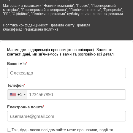
Матеріали з плашками "Новини компаній", "Промо", "Партнерський
матеріал", "Партнерський спецпроєкт", "Політичні новини", "Пресреліз",
"PR", "Офіційно", "Політична реклама" публікуються на правах реклами.
Політика конфіденційності
Правила сайту
Правила
класифайд
Редакційна політика
Маємо для підприємців пропозицію по співпраці. Залиште
контакті дані, ми зв'яжемось з вами та розповімо всі деталі
Ваше ім'я
*
Телефон
*
+1
Електронна пошта
*
Так, будь ласка повідомляйте мене про новини, події та