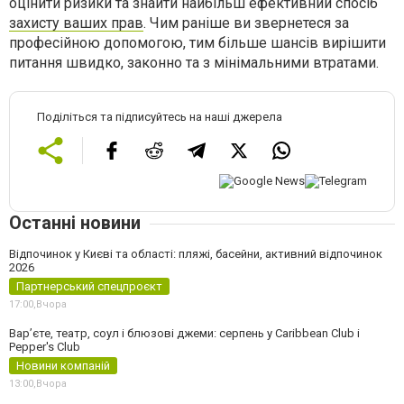
оцінити ризики та знайти найбільш ефективний спосіб
захисту ваших прав
. Чим раніше ви звернетеся за
професійною допомогою, тим більше шансів вирішити
питання швидко, законно та з мінімальними втратами.
Поділіться та підписуйтесь на наші джерела
Останні новини
Відпочинок у Києві та області: пляжі, басейни, активний відпочинок
2026
Партнерський спецпроєкт
17:00,
Вчора
Вар’єте, театр, соул і блюзові джеми: серпень у Caribbean Club і
Pepper's Club
Новини компаній
13:00,
Вчора