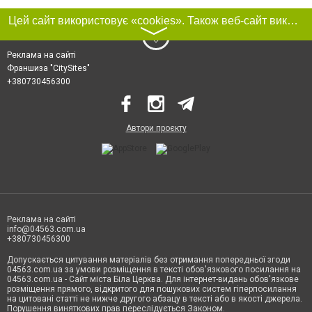
Цей сайт використовує «cookies». Також веб-сайт використовує інтернет-сервіс для збору технічних даних стосовно відвідувачів з метою отримання маркетингової та статистичної інформації. Умови обробки даних відвідувачів сайту див.
〉
Реклама на сайті
Франшиза "CitySites"
+380730456300
Автори проєкту
Реклама на сайті
info@04563.com.ua
+380730456300
Допускається цитування матеріалів без отримання попередньої згоди
04563.com.ua за умови розміщення в тексті обов'язкового посилання на
04563.com.ua - Сайт міста Біла Церква. Для інтернет-видань обов'язкове
розміщення прямого, відкритого для пошукових систем гіперпосилання
на цитовані статті не нижче другого абзацу в тексті або в якості джерела.
Порушення виняткових прав переслідується Законом.