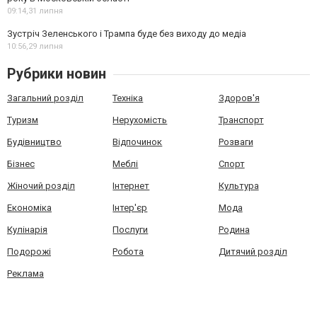
09:14,
31 липня
Зустріч Зеленського і Трампа буде без виходу до медіа
10:56,
29 липня
Рубрики новин
Загальний розділ
Техніка
Здоров'я
Туризм
Нерухомість
Транспорт
Будівництво
Відпочинок
Розваги
Бізнес
Меблі
Спорт
Жіночий розділ
Інтернет
Культура
Економіка
Інтер'єр
Мода
Кулінарія
Послуги
Родина
Подорожі
Робота
Дитячий розділ
Реклама