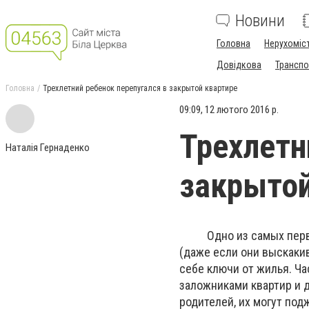
Новини
Головна
Нерухоміс
Довідкова
Транспо
Головна
Трехлетний ребенок перепугался в закрытой квартире
09:09, 12 лютого 2016 р.
Трехлетн
Наталія Гернаденко
закрытой
Одно из самых первых 
(даже если они выскакив
себе ключи от жилья. Ч
заложниками квартир и 
родителей, их могут под