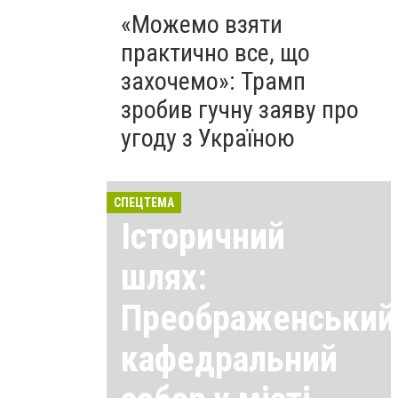
«Можемо взяти
практично все, що
захочемо»: Трамп
зробив гучну заяву про
угоду з Україною
СПЕЦТЕМА
Історичний
шлях:
Преображенський
кафедральний