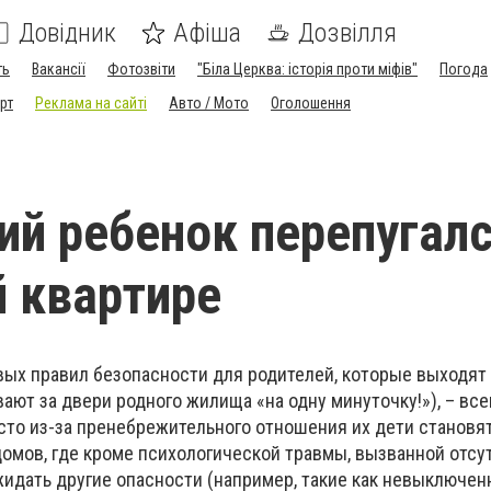
Довідник
Афіша
Дозвілля
ть
Вакансії
Фотозвіти
"Біла Церква: історія проти міфів"
Погода
рт
Реклама на сайті
Авто / Мото
Оголошення
ий ребенок перепугалс
 квартире
правил безопасности для родителей, которые выходят 
ают за двери родного жилища «на одну минуточку!»), – все
асто из-за пренебрежительного отношения их дети становя
домов, где кроме психологической травмы, вызванной отсу
жидать другие опасности (например, такие как невыключенн