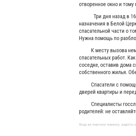
отворенное окно и тому 
Три дня назад в 16:30
назначения в Белой Цер
спасательной части о то
Нужна помощь по разбл
К месту вызова немедл
спасательных работ. Как
соседке, оставив дома с
собственного жилья. Об
Спасатели с помощью 
дверей квартиры и перед
Специалисты госслужб
родителей: не оставляйт
Якщо ви помітили помилку, виділіть нео