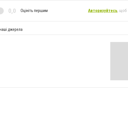
0,0
Оцініть першим
Авторизуйтесь
, щоб
 наші джерела