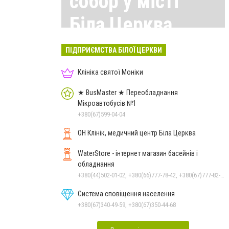
собор у місті
Біла Церква
Всі матеріали тут
ПІДПРИЄМСТВА БІЛОЇ ЦЕРКВИ
Клініка святої Моніки
★ BusMaster ★ Переобладнання
Мікроавтобусів №1
+380(67)599-04-04
ОН Клінік, медичний центр Біла Церква
WaterStore - інтернет магазин басейнів і
обладнання
+380(44)502-01-02, +380(66)777-78-42, +380(67)777-82-19, +380(67)890-80-80, +380(73)890-80-80, +380(44)502-01-03
Система сповіщення населення
+380(67)340-49-59, +380(67)350-44-68