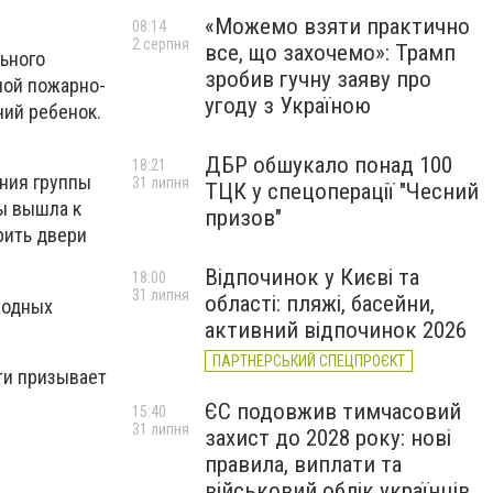
«Можемо взяти практично
08:14
2 серпня
все, що захочемо»: Трамп
ьного
зробив гучну заяву про
ной пожарно-
угоду з Україною
ний ребенок.
ДБР обшукало понад 100
18:21
ния группы
31 липня
ТЦК у спецоперації "Чесний
ры вышла к
призов"
рить двери
Відпочинок у Києві та
18:00
31 липня
області: пляжі, басейни,
ходных
активний відпочинок 2026
ПАРТНЕРСЬКИЙ СПЕЦПРОЄКТ
и призывает
ЄС подовжив тимчасовий
15:40
31 липня
захист до 2028 року: нові
правила, виплати та
військовий облік українців