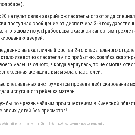
подобное).
 на пульт связи аварийно-спасательного отряда специал
кви поступило сообщение от диспетчера 3-й государствен
м, что в доме по ул.Грибоедова оказался запертым трехлет
окированию дверей.
енно выехал личный состав 2-го спасательного отделе
 стало известно спасателям по прибытию, хозяйка кварти
воего малыша одного, а когда вернулась, то не смогла отво
еспокоенная женщина вызывала спасателей.
специальных инструментов провели деблокирование в
али испуганного ребенка матери.
ы по чрезвычайным происшествиям в Киевской област
е своих детей без присмотра!
бхідний текст і натисніть Ctrl + Enter, щоб повідомити про це редакцію