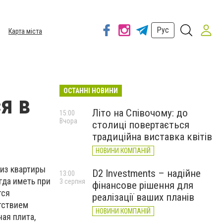
Рус
Карта міста
ОСТАННІ НОВИНИ
я в
Літо на Співочому: до
15:00
Вчора
столиці повертається
традиційна виставка квітів
НОВИНИ КОМПАНІЙ
из квартиры
D2 Investments – надійне
13:00
гда иметь при
3 серпня
фінансове рішення для
тся
реалізації ваших планів
тствием
НОВИНИ КОМПАНІЙ
ая плита,