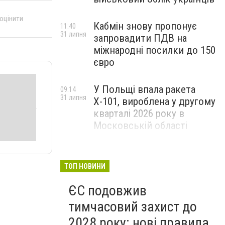
 оцінити
Кабмін знову пропонує
11:40
31 липня
запровадити ПДВ на
міжнародні посилки до 150
євро
У Польщі впала ракета
09:14
31 липня
Х-101, вироблена у другому
кварталі 2026 року в
Московській області
ТОП НОВИНИ
ЄС подовжив
тимчасовий захист до
2028 року: нові правила,