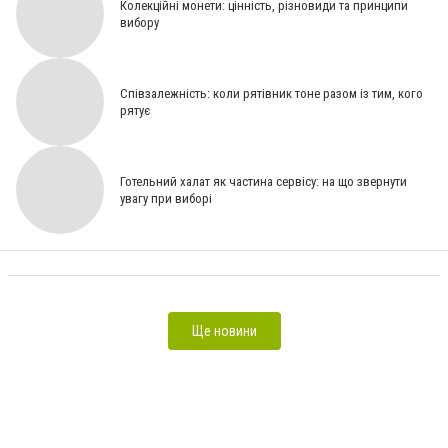
Колекційні монети: цінність, різновиди та принципи
вибору
Співзалежність: коли рятівник тоне разом із тим, кого
рятує
Тестировщик программного обеспечения – что за профессия и как ей обучиться [ПАРТНЕРСЬКИЙ
МАТЕРІАЛ]
Идеальная люстра для спальни: как выбрать лучший вариант? [ПАРТНЕРСЬКИЙ
МАТЕРІАЛ]
Фунгіциди на соняшнику: склеротиніоз, фомоз, альтернаріоз [На правах реклами]
Готельний халат як частина сервісу: на що звернути
Види фанери та їх відмінності: як зробити правильний вибір [На правах реклами]
Топ-10 ідей
увагу при виборі
оригінальних подарунків, які не припадатимуть пилом на полиці [Спонсорський матеріал]
Как
выбрать электрический теплый пол для квартиры [ПАРТНЕРСЬКИЙ МАТЕРІАЛ]
GLASSCAR —
професіоналізм та надійність у сфері автомобільного скла: повний огляд послуг та переваг
[СЮЖЕТ]
Ще новини