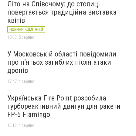
Літо на Співочому: до столиці
повертається традиційна виставка
квітів
НОВИНИ КОМПАНІЙ
15:00
5 серпня
У Московській області повідомили
про п’ятьох загиблих після атаки
дронів
17:47
4 серпня
Українська Fire Point розробила
турбореактивний двигун для ракети
FP-5 Flamingo
16:13
4 серпня