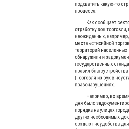
подхватить какую-то ст
процесса.
Как сообщает сектор к
отработку зон торговли,
неожиданных, например,
места «стихийной торго
территорий населенных п
обнаружили и задокумен
государственных стандар
правил благоустройства
(Торговля из рук в неу
правонарушениях.
Например, во время не
дня было задокументиро
порядка на улицах город
других необходимых доку
создают неудобства для 