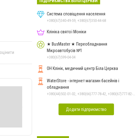
ПІДПРИЄМСТВА БІЛОЇ ЦЕРКВИ
Система сповіщення населення
+380(67)340-49-59, +380(67)350-44-68
Клініка святої Моніки
★ BusMaster ★ Переобладнання
Мікроавтобусів №1
 оцінити
+380(67)599-04-04
ОН Клінік, медичний центр Біла Церква
WaterStore - інтернет магазин басейнів і
обладнання
+380(44)502-01-02, +380(66)777-78-42, +380(67)777-82-19, +380(67)890-80-80, +380(73)890-80-80, +380(44)502-01-03
Додати підприємство