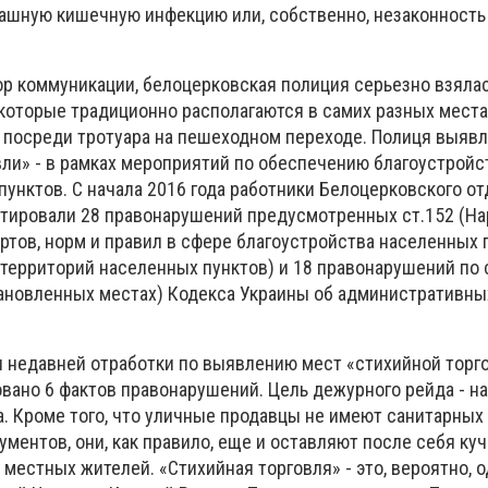
рашную кишечную инфекцию или, собственно, незаконность
оммуникации, белоцерковская полиция серьезно взялас
 которые традиционно располагаются в самих разных места
 посреди тротуара на пешеходном переходе. Полиця выявл
вли» - в рамках мероприятий по обеспечению благоустройс
унктов. С начала 2016 года работники Белоцерковского о
тировали 28 правонарушений предусмотренных ст.152 (Н
тов, норм и правил в сфере благоустройства населенных 
 территорий населенных пунктов) и 18 правонарушений по 
становленных местах) Кодекса Украины об административны
давней отработки по выявлению мест «стихийной торгов
вано 6 фактов правонарушений. Цель дежурного рейда - н
а. Кроме того, что уличные продавцы не имеют санитарных
ментов, они, как правило, еще и оставляют после себя куч
местных жителей. «Стихийная торговля» - это, вероятно, о