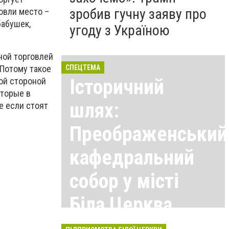
зробив гучну заяву про
овли место –
бабушек,
угоду з Україною
ой торговлей
 Потому такое
СПЕЦТЕМА
Історичний
рой стороной
оторые в
шлях:
е если стоят
Преображенський
кафедральний
собор у місті
Біла Церква
Всі матеріали тут