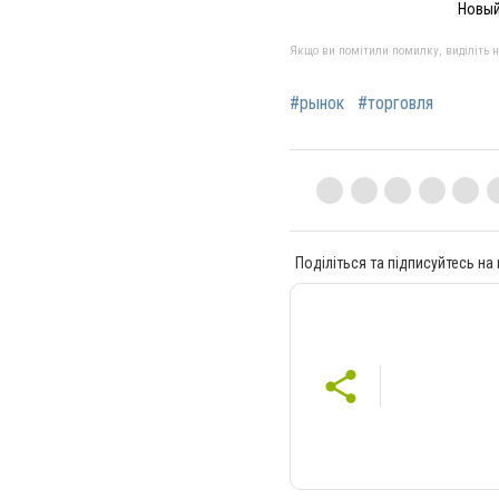
Новый
Якщо ви помітили помилку, виділіть нео
#рынок
#торговля
Поділіться та підписуйтесь на