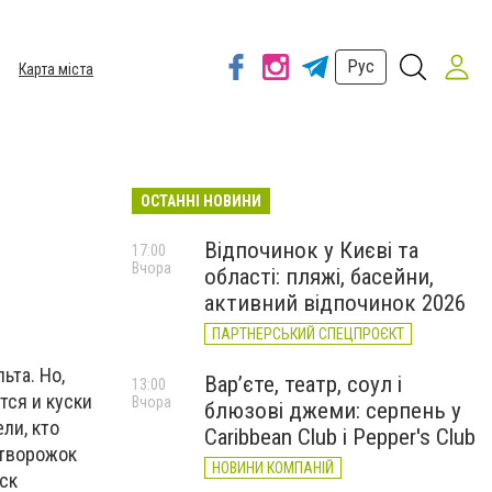
Рус
Карта міста
ОСТАННІ НОВИНИ
Відпочинок у Києві та
17:00
Вчора
області: пляжі, басейни,
активний відпочинок 2026
ПАРТНЕРСЬКИЙ СПЕЦПРОЄКТ
ьта. Но,
Вар’єте, театр, соул і
13:00
тся и куски
Вчора
блюзові джеми: серпень у
ли, кто
Caribbean Club і Pepper's Club
 творожок
НОВИНИ КОМПАНІЙ
иск