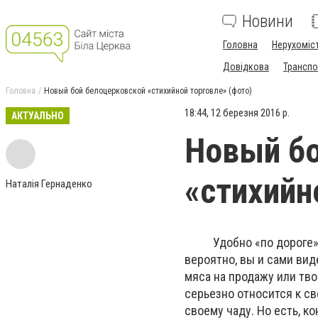
Новини
Головна
Нерухоміс
Довідкова
Транспо
Головна
Новый бой белоцерковской «стихийной торговле» (фото)
18:44, 12 березня 2016 р.
АКТУАЛЬНО
Новый бо
«стихийн
Наталія Гернаденко
Удобно «по дороге» куп
вероятно, вы и сами вид
мяса на продажу или тво
серьезно относится к св
своему чаду. Но есть, ко