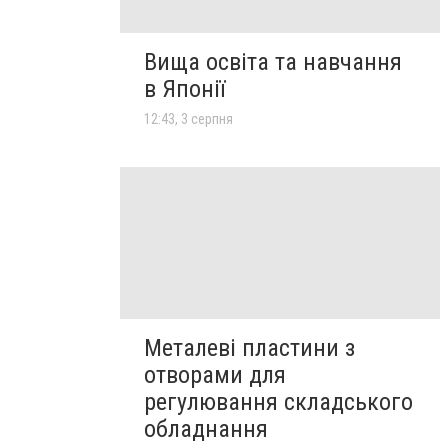
Вища освіта та навчання
в Японії
12:43, 3 серпня
Металеві пластини з
отворами для
регулювання складського
обладнання