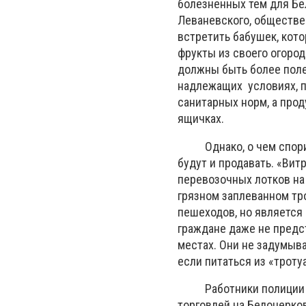
болезненных тем для Бе
Леваневского, обществе
встретить бабушек, кот
фрукты из своего огород
должны быть более полез
надлежащих условиях, п
санитарных норм, а прод
ящичках.
Однако, о чем спорить?
будут и продавать. «Вит
перевозочных лотков на 
грязном заплеванном тр
пешеходов, но является
граждане даже не предс
местах. Они не задумыв
если питаться из «троту
Работники полиции им
торговлей на Белоцерков