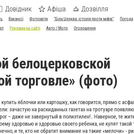
Довідник
Афіша
Дозвілля
ть
Вакансії
Фотозвіти
"Біла Церква: історія проти міфів"
Погода
рт
Реклама на сайті
Авто / Мото
Оголошення
й белоцерковской
ой торговле» (фото)
ить яблочки или картошку, как говорится, прямо с асфал
ели: зачастую на раскиданных газетах на тротуаре появляю
рог – даже не завернутый в полиэтилен!.. Наверное, те жите
оему здоровью и здоровью своего ребенка, не купят такой
нечно, и те, кто не обратит внимание на такие «мелочи» - р