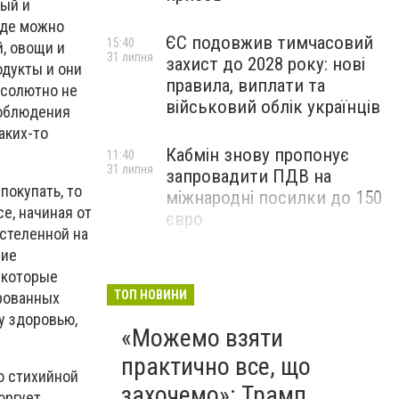
ный и
зде можно
ЄС подовжив тимчасовий
15:40
, овощи и
31 липня
захист до 2028 року: нові
одукты и они
правила, виплати та
бсолютно не
військовий облік українців
соблюдения
аких-то
Кабмін знову пропонує
11:40
31 липня
запровадити ПДВ на
окупать, то
міжнародні посилки до 150
е, начиная от
євро
остеленной на
ние
екоторые
ТОП НОВИНИ
ированных
у здоровью,
«Можемо взяти
практично все, що
 стихийной
захочемо»: Трамп
оргует