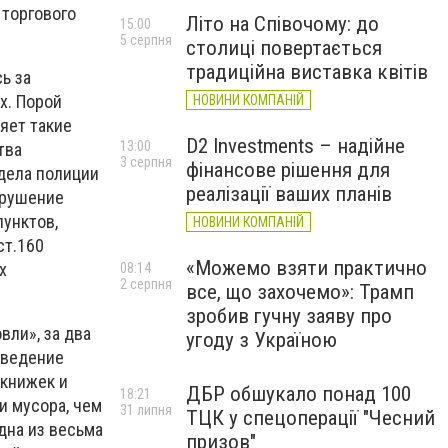
 торгового
Літо на Співочому: до
15:00
5 серпня
столиці повертається
традиційна виставка квітів
ь за
х. Порой
НОВИНИ КОМПАНІЙ
яет такие
D2 Investments – надійне
13:00
тва
3 серпня
фінансове рішення для
тдела полиции
реалізації ваших планів
арушение
пунктов,
НОВИНИ КОМПАНІЙ
ст.160
«Можемо взяти практично
х
08:14
2 серпня
все, що захочемо»: Трамп
зробив гучну заяву про
ли», за два
угоду з Україною
аведение
 книжек и
ДБР обшукало понад 100
18:21
и мусора, чем
31 липня
ТЦК у спецоперації "Чесний
дна из весьма
призов"