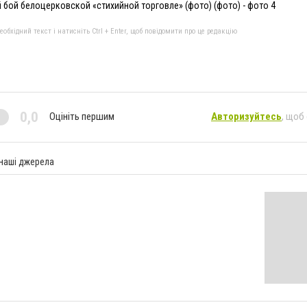
 бой белоцерковской «стихийной торговле» (фото) (фото) - фото 4
бхідний текст і натисніть Ctrl + Enter, щоб повідомити про це редакцію
0,0
Оцініть першим
Авторизуйтесь
, щоб
 наші джерела