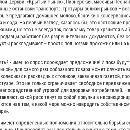
лой Церкви. «Крытый Рынок», Пионерская, массивы Песча
нные остановки транспорта, тротуары вблизи рынков – ве
орые предлагают домашнее молоко, баночки с консервацией
а и сада. На первый взгляд, казалось бы, это настоящие пр
ными, но это не всегда так, поскольку товар хранится в а
родавцы работают без разрешительных документов, без 
укты раскладывают – просто под ногами прохожих или на к
 - именно спрос порождает предложение! И пока будут п
риной» для самого разнообразного товара может служить вс
колесиках и раскладных столиков, заканчивая газетой, пр
отуаре. Это не только ограничивает свободное передвиже
 непосредственной угрозой для здоровья потребителей. Н
тавляют, какой риск тянут за собой покупки в несанкцион
аются над тем, в какой мере можно навредить собственном
ара».
еют определенные полномочия относительно борьбы со
щине. Они проводят разъяснительную работу с теми, кто т