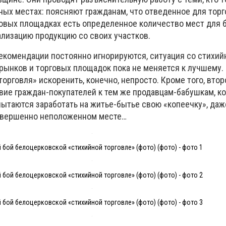
ных местах: поясняют гражданам, что отведенное для торг
говых площадках есть определенное количество мест для 
ализацию продукцию со своих участков.
мендации постоянно игнорируются, ситуация со стихийн
г рынков и торговых площадок пока не меняется к лучшему.
торговля» искоренить, конечно, непросто. Кроме того, вто
вие граждан-покупателей к тем же продавцам-бабушкам, к
пытаются заработать на житье-бытье свою «копеечку», даж
совершенно неположенном месте…
 бой белоцерковской «стихийной торговле» (фото) (фото) - фото 1
 бой белоцерковской «стихийной торговле» (фото) (фото) - фото 2
 бой белоцерковской «стихийной торговле» (фото) (фото) - фото 3