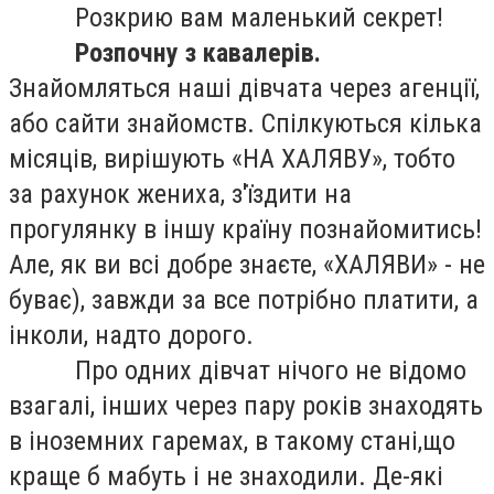
Розкрию вам маленький секрет!
Розпочну з кавалерів.
Знайомляться наші дівчата через агенції,
або сайти знайомств. Спілкуються кілька
місяців, вирішують «НА ХАЛЯВУ», тобто
за рахунок жениха, з'їздити на
прогулянку в іншу країну познайомитись!
Але, як ви всі добре знаєте, «ХАЛЯВИ» - не
буває), завжди за все потрібно платити, а
інколи, надто дорого.
Про одних дівчат нічого не відомо
взагалі, інших через пару років знаходять
в іноземних гаремах, в такому стані,що
краще б мабуть і не знаходили. Де-які