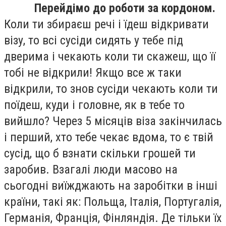
Перейдімо до роботи за кордоном.
Коли ти збираєш речі і їдеш відкривати
візу, то всі сусіди сидять у тебе під
дверима і чекають коли ти скажеш, що її
тобі не відкрили! Якщо все ж таки
відкрили, то знов сусіди чекають коли ти
поїдеш, куди і головне, як в тебе то
вийшло? Через 5 місяців віза закінчилась
і перший, хто тебе чекає вдома, то є твій
сусід, що б взнати скільки грошей ти
заробив. Взагалі люди масово на
сьогодні виїжджають на заробітки в інші
країни, такі як: Польща, Італія, Португалія,
Германія, Франція, Фінляндія. Де тільки їх