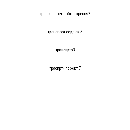
трансп проект обговорення2
транспорт сердюк 5
транспртр3
траспртн проект 7