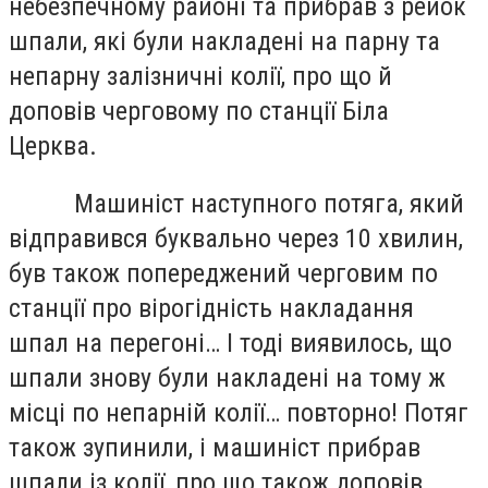
небезпечному районі та прибрав з рейок
шпали, які були накладені на парну та
непарну залізничні колії, про що й
доповів черговому по станції Біла
Церква.
Машиніст наступного потяга, який
відправився буквально через 10 хвилин,
був також попереджений черговим по
станції про вірогідність накладання
шпал на перегоні… І тоді виявилось, що
шпали знову були накладені на тому ж
місці по непарній колії… повторно! Потяг
також зупинили, і машиніст прибрав
шпали із колії, про що також доповів