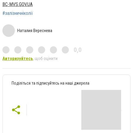
BC-MVS.GOV.UA
#залізничніколії
Наталия Вереснева
0,0
Авторизуйтесь
, щоб оцінити
Поділіться та підписуйтесь на наші джерела