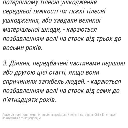
потерпілому тілесні ушкодження
середньої тяжкості чи тяжкі тілесні
ушкодження, або завдали великої
матеріальної шкоди, - караються
позбавленням волі на строк від трьох до
восьми років.
3. Діяння, передбачені частинами першою
або другою цієї статті, якщо вони
спричинили загибель людей, - караються
позбавленням волі на строк від семи до
п’ятнадцяти років.
Якщо ви помітили помилку, виділіть необхідний текст і натисніть Ctrl + Enter, щоб
повідомити про це редакцію