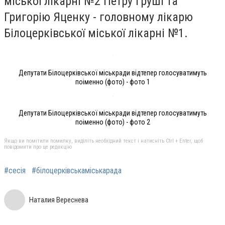
міської лікарні №2 Петру Груші та
Григорію Яценку - головному лікарю
Білоцерківської міської лікарні №1.
Депутати Білоцерківської міськради відтепер голосуватимуть
поіменно (фото) - фото 1
Депутати Білоцерківської міськради відтепер голосуватимуть
поіменно (фото) - фото 2
Якщо ви помітили помилку, виділіть необхідний текст і натисніть Ctrl + Enter, щоб
повідомити про це редакцію
#сесія
#білоцерківськаміськарада
Наталия Вереснева