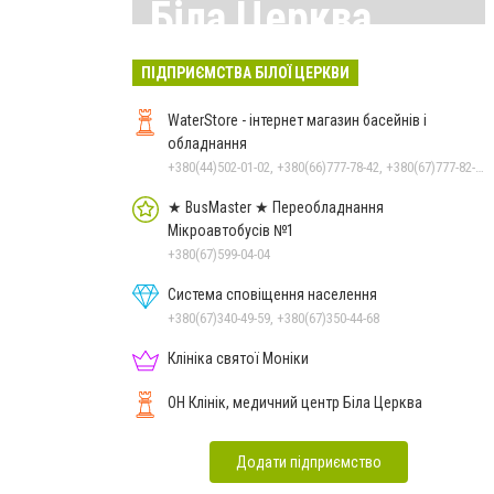
Біла Церква
Всі матеріали тут
ПІДПРИЄМСТВА БІЛОЇ ЦЕРКВИ
WaterStore - інтернет магазин басейнів і
обладнання
+380(44)502-01-02, +380(66)777-78-42, +380(67)777-82-19, +380(67)890-80-80, +380(73)890-80-80, +380(44)502-01-03
★ BusMaster ★ Переобладнання
Мікроавтобусів №1
+380(67)599-04-04
Система сповіщення населення
+380(67)340-49-59, +380(67)350-44-68
Клініка святої Моніки
ОН Клінік, медичний центр Біла Церква
Додати підприємство