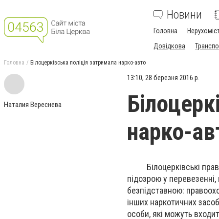
Новини
Головна
Нерухоміс
Довідкова
Транспо
Головна
Білоцерківська поліція затримала нарко-авто
13:10, 28 березня 2016 р.
Білоцерк
Наталия Вереснева
нарко-ав
Білоцерківські правоох
підозрою у перевезенні,
безпідставною: правоохор
інших наркотичних засоб
особи, які можуть входи