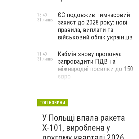
ЄС подовжив тимчасовий
15:40
31 липня
захист до 2028 року: нові
правила, виплати та
військовий облік українців
Кабмін знову пропонує
11:40
31 липня
запровадити ПДВ на
міжнародні посилки до 150
євро
ТОП НОВИНИ
У Польщі впала ракета
Х-101, вироблена у
другому кварталі 2026