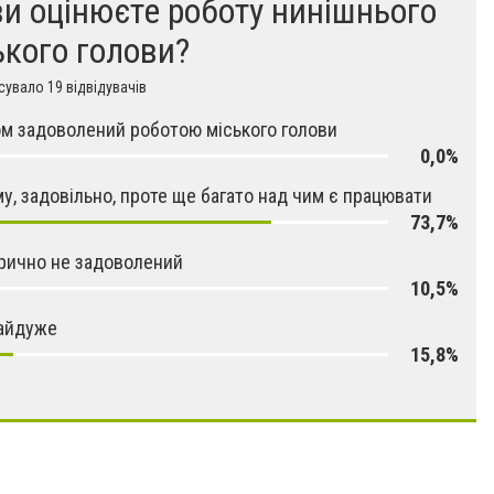
ви оцінюєте роботу нинішнього
ького голови?
увало 19 відвідувачів
ом задоволений роботою міського голови
0,0%
му, задовільно, проте ще багато над чим є працювати
73,7%
рично не задоволений
10,5%
айдуже
15,8%