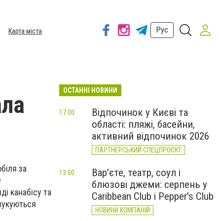
Рус
Карта міста
ОСТАННІ НОВИНИ
ала
Відпочинок у Києві та
17:00
області: пляжі, басейни,
активний відпочинок 2026
ПАРТНЕРСЬКИЙ СПЕЦПРОЄКТ
біля за
Вар’єте, театр, соул і
13:00
е
блюзові джеми: серпень у
ді канабісу та
Caribbean Club і Pepper's Club
зшукуються
НОВИНИ КОМПАНІЙ