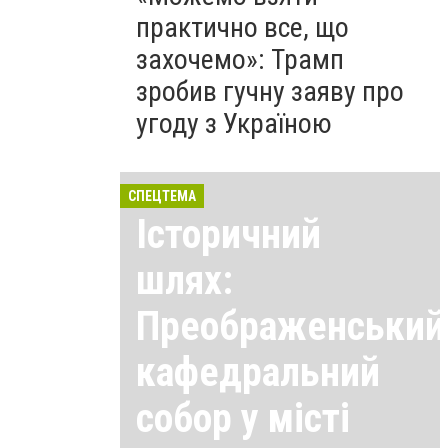
практично все, що
захочемо»: Трамп
зробив гучну заяву про
угоду з Україною
СПЕЦТЕМА
Історичний
шлях:
Преображенський
кафедральний
собор у місті