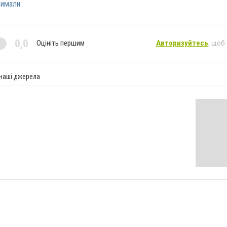
римали
0,0
Оцініть першим
Авторизуйтесь
, щоб
 наші джерела