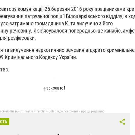
ру комунікації, 25 березня 2016 року працівниками кри
реагування патрульної поліції Білоцерківського відділу, в ход
було затримано громадянина К. та вилучено з його
ну речовину. Як з’ясувалося попередньо, це канабіс, амфет
для розфасовки.
а вилучення наркотичних речовин відкрито кримінальне
09 Кримінального Кодексу України.
тво.
наркоавто1
бхідний текст і натисніть Ctrl + Enter, щоб повідомити про це редакцію
ІСТА