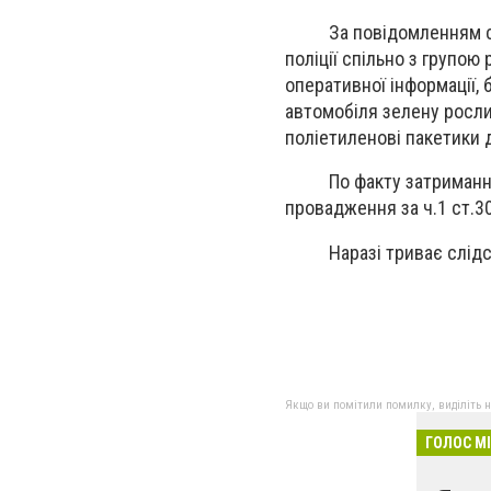
За повідомленням секто
поліції спільно з групою 
оперативної інформації, 
автомобіля зелену рослин
поліетиленові пакетики 
По факту затримання т
провадження за ч.1 ст.3
Наразі триває слідс
Якщо ви помітили помилку, виділіть нео
ГОЛОС М