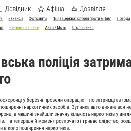
Довідник
Афіша
Дозвілля
ть
Вакансії
Фотозвіти
"Біла Церква: історія проти міфів"
Погода
рт
Реклама на сайті
Авто / Мото
Оголошення
івська поліція затрим
то
оронці у березні провели операцію – по затримці автомо
 поширенні наркотичних засобів. Зупинка авто виявилася н
онці в машині знайшли значну кількість наркотиків у вигля
ів. На теперішній момент розпочато і триває слідство, ро
ти в коло поширення наркотиків.