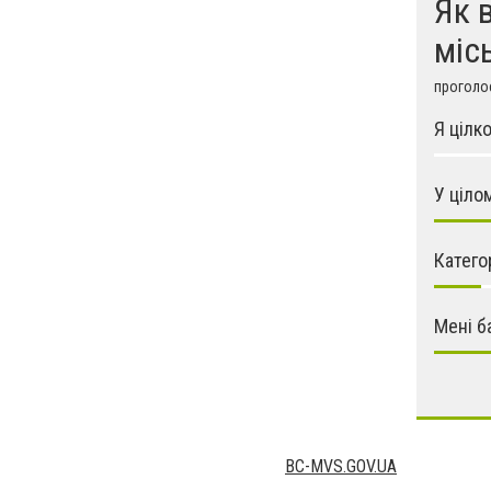
Як 
міс
проголос
Я цілк
У ціло
Катего
Мені б
BC-MVS.GOV.UA