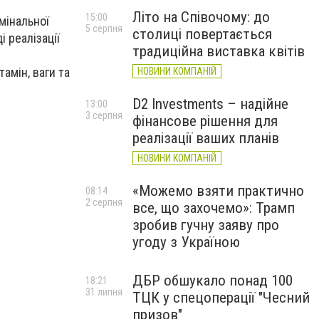
Літо на Співочому: до
15:00
мінальної
5 серпня
столиці повертається
і реалізації
традиційна виставка квітів
амін, ваги та
НОВИНИ КОМПАНІЙ
D2 Investments – надійне
13:00
3 серпня
фінансове рішення для
реалізації ваших планів
НОВИНИ КОМПАНІЙ
«Можемо взяти практично
08:14
2 серпня
все, що захочемо»: Трамп
зробив гучну заяву про
угоду з Україною
ДБР обшукало понад 100
18:21
31 липня
ТЦК у спецоперації "Чесний
призов"