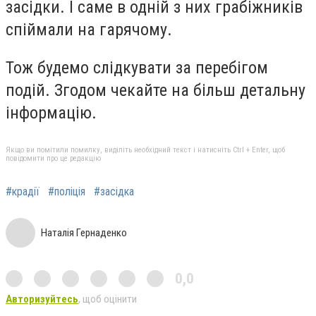
засідки. І саме в одній з них грабіжників
спіймали на гарячому.
Тож будемо слідкувати за перебігом
подій. Згодом чекайте на більш детальну
інформацію.
Якщо ви помітили помилку, виділіть необхідний текст і натисніть Ctrl + Enter, щоб
повідомити про це редакцію
#крадії
#поліція
#засідка
Наталія Гернаденко
0,0
Авторизуйтесь
, щоб оцінити