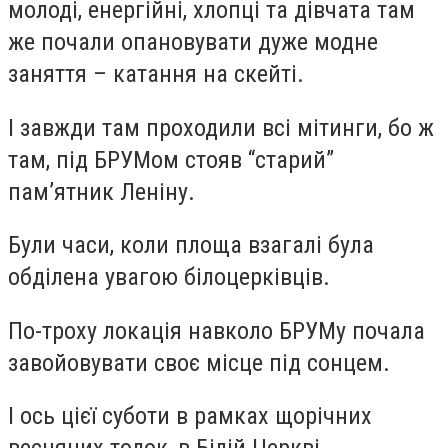
молоді, енергійні, хлопці та дівчата там
же почали опановувати дуже модне
заняття – катання на скейті.
І завжди там проходили всі мітинги, бо ж
там, під БРУМом стояв “старий”
пам’ятник Леніну.
Були часи, коли площа взагалі була
обділена увагою білоцерківців.
По-троху локація навколо БРУМу почала
завойовувати своє місце під сонцем.
І ось цієї суботи в рамках щорічних