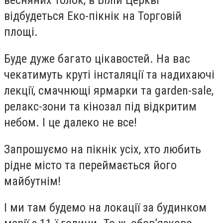
весняних толок, в Білій Церкві
відбудеться Еко-пікнік на Торговій
площі.
Буде дуже багато цікавостей. На вас
чекатимуть круті інсталяції та надихаючі
лекції, смачнющі ярмарки та garden-sale,
релакс-зони та кінозал під відкритим
небом. І це далеко не все!
Запрошуємо на пікнік усіх, хто любить
рідне місто та переймається його
майбутнім!
І ми там будемо на локації за будинком