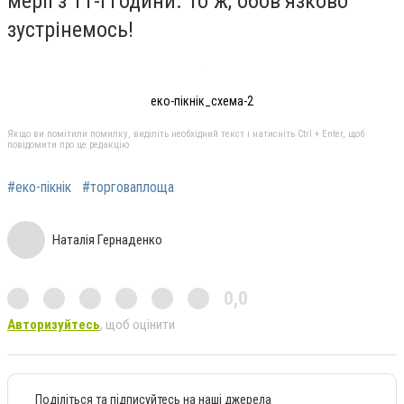
мерії з 11-ї години. То ж, обов’язково
зустрінемось!
еко-пікнік_схема-2
Якщо ви помітили помилку, виділіть необхідний текст і натисніть Ctrl + Enter, щоб
повідомити про це редакцію
#еко-пікнік
#торговаплоща
Наталія Гернаденко
0,0
Авторизуйтесь
, щоб оцінити
Поділіться та підписуйтесь на наші джерела