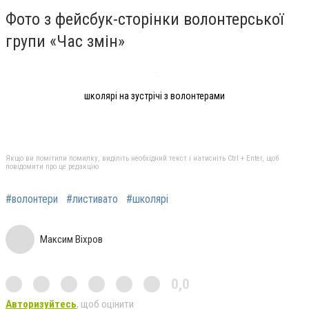
Фото з фейсбук-сторінки волонтерської
групи «Час змін»
школярі на зустрічі з волонтерами
Якщо ви помітили помилку, виділіть необхідний текст і натисніть Ctrl + Enter, щоб
повідомити про це редакцію
#волонтери
#листивато
#школярі
Максим Віхров
0,0
Авторизуйтесь
, щоб оцінити