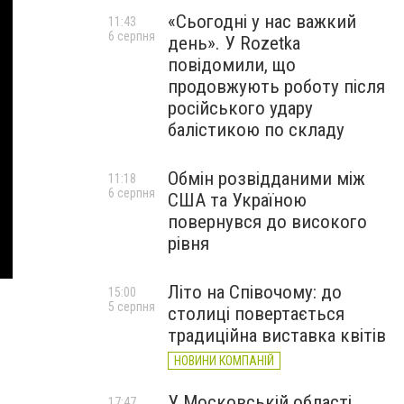
«Сьогодні у нас важкий
11:43
6 серпня
день». У Rozetka
повідомили, що
продовжують роботу після
російського удару
балістикою по складу
Обмін розвідданими між
11:18
6 серпня
США та Україною
повернувся до високого
рівня
Літо на Співочому: до
15:00
5 серпня
столиці повертається
традиційна виставка квітів
НОВИНИ КОМПАНІЙ
У Московській області
17:47