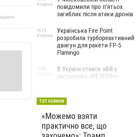
4 серпня
повідомили про п’ятьох
загиблих після атаки дронів
 оцінити
Українська Fire Point
16:13
4 серпня
розробила турбореактивний
двигун для ракети FP-5
Flamingo
В Україні стався збій у
12:46
4 серпня
застосунку «РЕЗЕРВ+»
ТОП НОВИНИ
«Можемо взяти
практично все, що
захочемо»: Трамп