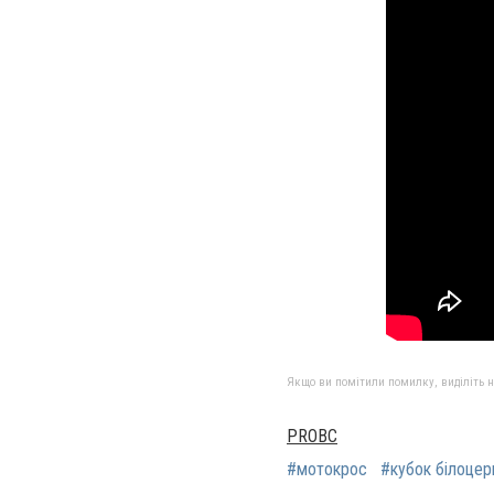
Якщо ви помітили помилку, виділіть нео
PROBC
#мотокрос
#кубок білоцер