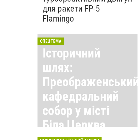
для ракети FP-5
Flamingo
СПЕЦТЕМА
Історичний
шлях:
Преображенський
кафедральний
собор у місті
Біла Церква
Всі матеріали тут