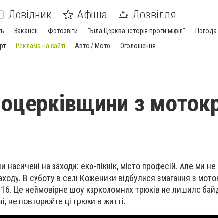
Довідник
Афіша
Дозвілля
ть
Вакансії
Фотозвіти
"Біла Церква: історія проти міфів"
Погода
рт
Реклама на сайті
Авто / Мото
Оголошення
лоцерківщини з моток
ли насичені на заходи: еко-пікнік, місто професій. Але ми не
аходу. В суботу в селі Коженики відбулися змагання з мото
016. Це неймовірне шоу карколомних трюків не лишило бай
чі, не повторюйте ці трюки в житті.