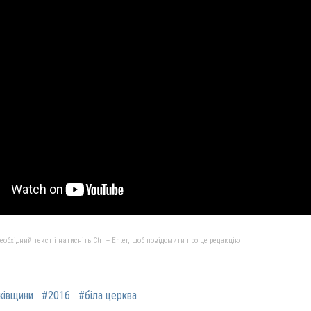
бхідний текст і натисніть Ctrl + Enter, щоб повідомити про це редакцію
ківщини
#2016
#біла церква