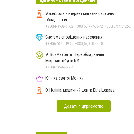
ПІДПРИЄМСТВА БІЛОЇ ЦЕРКВИ
WaterStore - інтернет магазин басейнів і
обладнання
+380(44)502-01-02, +380(66)777-78-42, +380(67)777-82-19, +380(67)890-80-80, +380(73)890-80-80, +380(44)502-01-03
Система сповіщення населення
+380(67)340-49-59, +380(67)350-44-68
★ BusMaster ★ Переобладнання
Мікроавтобусів №1
+380(67)599-04-04
Клініка святої Моніки
ОН Клінік, медичний центр Біла Церква
Додати підприємство