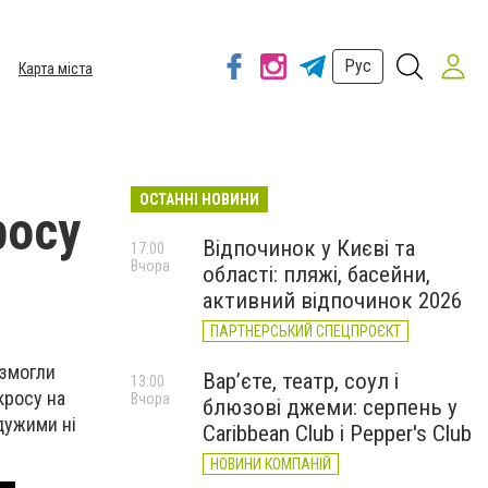
Рус
Карта міста
ОСТАННІ НОВИНИ
росу
Відпочинок у Києві та
17:00
Вчора
області: пляжі, басейни,
активний відпочинок 2026
ПАРТНЕРСЬКИЙ СПЕЦПРОЄКТ
 змогли
Вар’єте, театр, соул і
13:00
кросу на
Вчора
блюзові джеми: серпень у
дужими ні
Caribbean Club і Pepper's Club
НОВИНИ КОМПАНІЙ