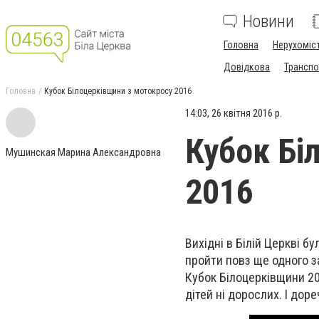
Новини
Головна
Нерухоміс
Довідкова
Транспо
Головна
Кубок Білоцерківщини з мотокросу 2016
14:03, 26 квітня 2016 р.
Кубок Бі
Мушинская Марина Александровна
2016
Вихідні в Білій Церкві бу
пройти повз ще одного з
Кубок Білоцерківщини 2
дітей ні дорослих. І доре