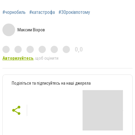
#чорнобиль
#катастрофа
#30роківпотому
Максим Віхров
0,0
Авторизуйтесь
, щоб оцінити
Поділіться та підписуйтесь на наші джерела