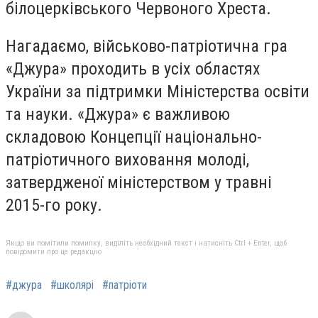
білоцерківського Червоного Хреста.
Нагадаємо, військово-патріотична гра
«Джура» проходить в усіх областях
України за підтримки Міністерства освіти
та науки. «Джура» є важливою
складовою Концепції національно-
патріотичного виховання молоді,
затвердженої міністерством у травні
2015-го року.
Якщо ви помітили помилку, виділіть необхідний текст і натисніть Ctrl + Enter, щоб
повідомити про це редакцію
#джура
#школярі
#патріоти