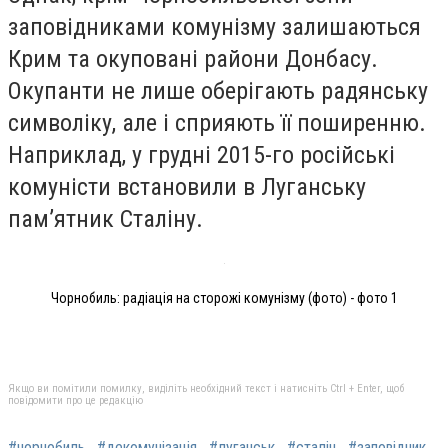
заповідниками комунізму залишаються
Крим та окуповані райони Донбасу.
Окупанти не лише оберігають радянську
символіку, але і сприяють її поширенню.
Наприклад, у грудні 2015-го російські
комуністи встановили в Луганську
пам’ятник Сталіну.
Чорнобиль: радіація на сторожі комунізму (фото) - фото 1
Якщо ви помітили помилку, виділіть необхідний текст і натисніть Ctrl + Enter, щоб
повідомити про це редакцію
#чорнобиль
#декомунізація
#луганськ
#сталін
#заповідник