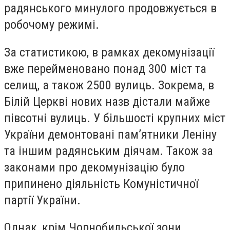
радянського минулого продовжується в
робочому режимі.
За статистикою, в рамках декомунізації
вже перейменовано понад 300 міст та
селищ, а також 2500 вулиць. Зокрема, в
Білій Церкві нових назв дістали майже
півсотні вулиць. У більшості крупних міст
України демонтовані пам’ятники Леніну
та іншим радянським діячам. Також за
законами про декомунізацію було
припинено діяльність Комуністичної
партії України.
Однак, крім Чорнобильської зони