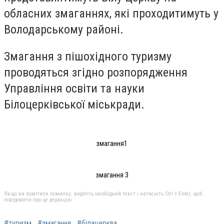
обласних змаганнях, які проходитимуть у
Володарському районі.
Змагання з пішохідного туризму
проводяться згідно розпорядження
Управління освіти та науки
Білоцерківської міськради.
змагання1
змагання 3
Якщо ви помітили помилку, виділіть необхідний текст і натисніть Ctrl + Enter, щоб
повідомити про це редакцію
#туризм
#змагання
#білацерква