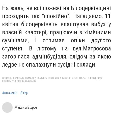
На жаль, не всі пожежі на Білоцерківщині
проходять так "спокійно". Нагадаємо, 11
квітня білоцерківець влаштував вибух у
власній квартирі, працюючи з хімічними
сумішами, і отримав опіки другого
ступеня. В лютому на вул.Матросова
загорілася адмінбудівля, слідом за якою
ледве не спалахнули сусідні склади.
Якщо ви помітили помилку, виділіть необхідний текст і натисніть Ctrl + Enter, щоб
повідомити про це редакцію
#пожежа
#тир
Максим Віхров