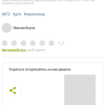
Якщо ви помітили помилку, виділіть необхідний текст і натисніть Ctrl + Enter, щоб
повідомити про це редакцію
#АТО
#діти
#переселенці
Максим Віхров
0,0
Авторизуйтесь
, щоб оцінити
Поділіться та підписуйтесь на наші джерела