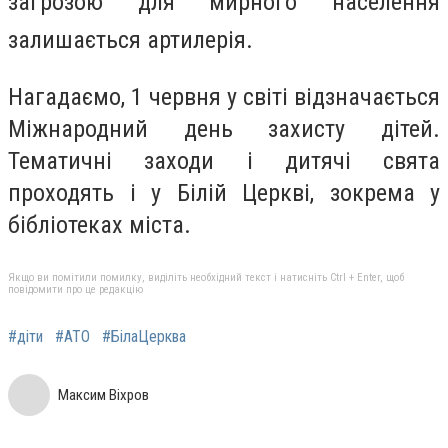
загрозою для мирного населення
залишається артилерія.
Нагадаємо, 1 червня у світі відзначається
Міжнародний день захисту дітей.
Тематичні заходи і дитячі свята
проходять і у Білій Церкві, зокрема у
бібліотеках міста.
Якщо ви помітили помилку, виділіть необхідний текст і натисніть Ctrl + Enter, щоб
повідомити про це редакцію
#діти
#АТО
#БілаЦерква
Максим Віхров