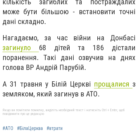
кількість загиблих та постраждалих
може бути більшою - встановити точні
дані складно.
Нагадаємо, за час війни на Донбасі
загинуло
68 дітей та 186 дістали
поранення. Такі дані озвучив на днях
голова ВР Андрій Парубій.
А 31 травня у Білій Церкві
прощалися
з
земляком, який загинув в АТО.
Якщо ви помітили помилку, виділіть необхідний текст і натисніть Ctrl + Enter, щоб
повідомити про це редакцію
#АТО
#БілаЦерква
#втрати